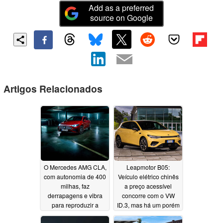
Add as a preferred
source on Google
Artigos Relacionados
O Mercedes AMG CLA,
Leapmotor B05:
com autonomia de 400
Veículo elétrico chinês
milhas, faz
a preço acessível
derrapagens e vibra
concorre com o VW
para reproduzir a
ID.3, mas há um porém
sensação de um motor
06/17/2026