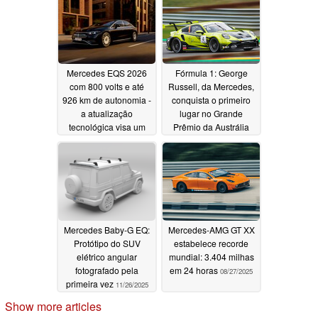
Mercedes EQS 2026
Fórmula 1: George
com 800 volts e até
Russell, da Mercedes,
926 km de autonomia -
conquista o primeiro
a atualização
lugar no Grande
tecnológica visa um
Prêmio da Austrália
problema de imagem
03/09/2026
de longa data
04/14/2026
Mercedes Baby-G EQ:
Mercedes-AMG GT XX
Protótipo do SUV
estabelece recorde
elétrico angular
mundial: 3.404 milhas
fotografado pela
em 24 horas
08/27/2025
primeira vez
11/26/2025
Show more articles