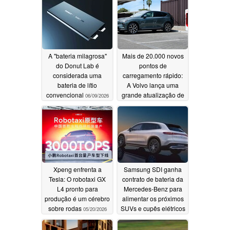
turbo por meio dos
motores elétricos
07/11/2026
A "bateria milagrosa"
Mais de 20.000 novos
do Donut Lab é
pontos de
considerada uma
carregamento rápido:
bateria de lítio
A Volvo lança uma
convencional
grande atualização de
06/09/2026
carregamento para sua
frota de veículos
elétricos
05/28/2026
Xpeng enfrenta a
Samsung SDI ganha
Tesla: O robotaxi GX
contrato de bateria da
L4 pronto para
Mercedes-Benz para
produção é um cérebro
alimentar os próximos
sobre rodas
SUVs e cupês elétricos
05/20/2026
04/20/2026