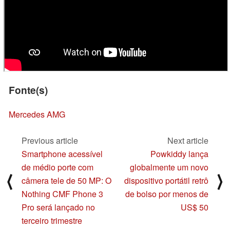
Fonte(s)
Mercedes AMG
Previous article
Next article
Smartphone acessível
Powkiddy lança
de médio porte com
globalmente um novo
⟨
⟩
câmera tele de 50 MP: O
dispositivo portátil retrô
Nothing CMF Phone 3
de bolso por menos de
Pro será lançado no
US$ 50
terceiro trimestre