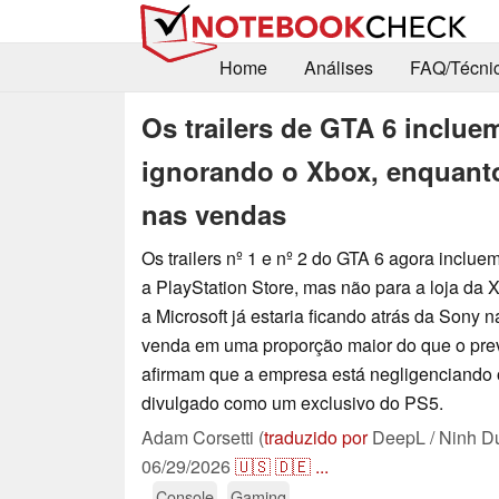
Home
Análises
FAQ/Técni
Os trailers de GTA 6 inclue
ignorando o Xbox, enquanto
nas vendas
Os trailers nº 1 e nº 2 do GTA 6 agora incluem
a PlayStation Store, mas não para a loja da 
a Microsoft já estaria ficando atrás da Sony 
venda em uma proporção maior do que o previ
afirmam que a empresa está negligenciando 
divulgado como um exclusivo do PS5.
Adam Corsetti (
traduzido por
DeepL / Ninh D
06/29/2026
🇺🇸
🇩🇪
...
Console
Gaming