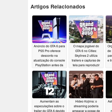
Artigos Relacionados
Anúncio do GTA 6 para
O mapa jogável do
Orç
PS5 Pro oferece
GTA 6 no Cities:
de 
desconto na
Skylines 2 utiliza
par
atualização do console
trailers e capturas de
e t
PlayStation antes da
tela para reproduzir
data de lançamento
Vice City
cam
08/04/2026
08/07/2026
Aumentam as
Hideo Kojima: o
As
especulações sobre o
streaming poderia
trailer do GTA 6 devido
ameaçar a posse de