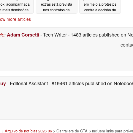
ox, acompanhada
extras está prevista
em meio a protestos
e mais demissões
nos contratos da
contra a decisão da
Rockstar
PlayStation de
07/07/2026
07/06/2026
ow more articles
encerrar a produção
de jogos físicos
07/05/2026
cle
:
Adam Corsetti
- Tech Writer
- 1483 articles published on 
conta
Duy
- Editorial Assistant
- 819461 articles published on Notebo
s
>
Arquivo de notícias 2026 06
> Os trailers de GTA 6 incluem links para pré-