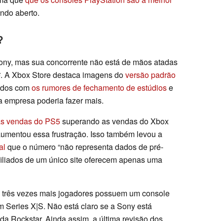
ndo aberto.
?
Sony, mas sua concorrente não está de mãos atadas
6
. A Xbox Store destaca imagens do
versão padrão
pados com
os rumores de fechamento de estúdios
e
 empresa poderia fazer mais.
as vendas do PS5
superando as vendas do Xbox
aumentou essa frustração. Isso também levou a
al
que o número
“não representa dados de pré-
afiliados de um único site oferecem apenas uma
 três vezes mais jogadores possuem um console
m Series X|S. Não está claro se a Sony está
a Rockstar. Ainda assim, a última revisão dos