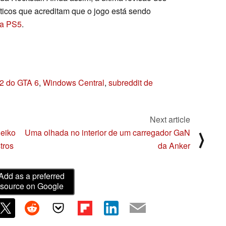
íticos que acreditam que o jogo está sendo
ra PS5
.
º 2 do GTA 6
,
Windows Central
,
subreddit de
Next article
Seiko
Uma olhada no interior de um carregador GaN
⟩
tros
da Anker
Add as a preferred
source on Google