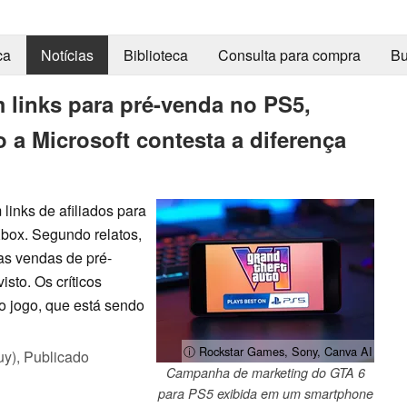
ca
Notícias
Biblioteca
Consulta para compra
Bu
m links para pré-venda no PS5,
 a Microsoft contesta a diferença
 links de afiliados para
Xbox. Segundo relatos,
nas vendas de pré-
sto. Os críticos
o jogo, que está sendo
ⓘ Rockstar Games, Sony, Canva AI
uy),
Publicado
Campanha de marketing do GTA 6
para PS5 exibida em um smartphone