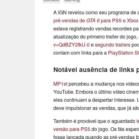
A IGN revelou como seu programa de a
pré-vendas de
GTA 6
para PS5 e Xbox
estava registrando vendas recordes par
atualização do primeiro trailer do jogo
v=QdBZY2fkU-0
e
segundo trailers
pod
contam com links para a
PlayStation S
Notável ausência de links 
MP1st
percebeu a mudança nos vídeos
YouTube. Embora o último vídeo cinem
eles continuam a despertar interesse. U
deve impulsionar as vendas, que já s
Também é provável que o aguardado
t
versão para PS5
do jogo. Os fãs espe
fosse lançada quando as pré-vendas fo