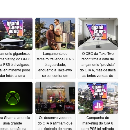
amento gigantesco
Lançamento do
O CEO da Take-Two
marketing do GTA 6
terceiro trailer de GTA 6
reconfirma a data de
a PS5 é divulgado,
é aguardado,
lançamento “prevista”
railer iminente pode
enquanto a Take-Two
do GTA 6, mas destaca
dar início a uma
se concentra em
as fortes vendas do
panha publicitária
vazamentos falsos
GTA Online
07/18/2026
massiva
gerados por IA
08/01/2026
07/25/2026
ha Sharma anuncia
Os desenvolvedores
Campanha de
uma grande
do GTA 6 afirmam que
marketing do GTA 6
reestruturação na
a exigência de horas
para PS5 foi retirada