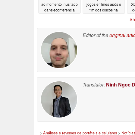
ao momento inusitado
jogos e filmes após o
Xb
da teleconferência
fim dos discos na
d
sobre os resultados
PlayStation
07/07/2026
Sh
financeiros da Take-
Two em agosto
07/10/2026
Editor of the
original arti
Translator:
Ninh Ngoc 
>
Análises e revisões de portáteis e celulares
>
Notícia