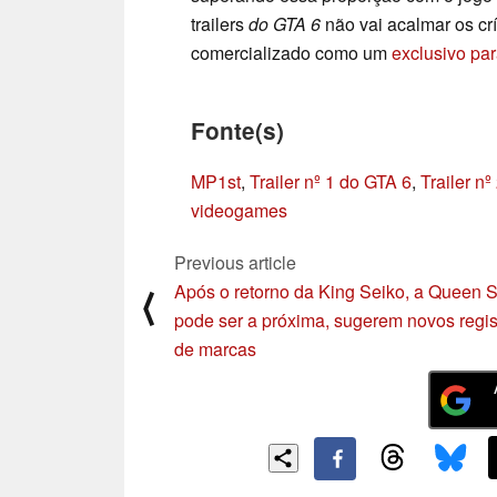
trailers
do GTA 6
não vai acalmar os cr
comercializado como um
exclusivo pa
Fonte(s)
MP1st
,
Trailer nº 1 do GTA 6
,
Trailer n
videogames
Previous article
Após o retorno da King Seiko, a Queen 
⟨
pode ser a próxima, sugerem novos regis
de marcas