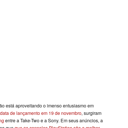
não está aproveitando o imenso entusiasmo em
data de lançamento em 19 de novembro
, surgiram
ng
entre a Take-Two e a Sony. Em seus anúncios, a
rma que
que os consoles PlayStation são a melhor