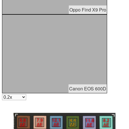
Oppo Find X9 Pro
Canon EOS 600D
5.8
7.9
12.1
4.4
11.8
8.2
∆E
∆E
∆E
∆E
∆E
∆E