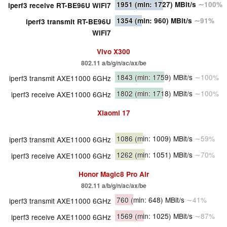
1951
(min: 1727)
MBit/s
∼100%
iperf3 receive RT-BE96U WiFi7
1354
(min: 960)
MBit/s
∼91%
iperf3 transmit RT-BE96U
WiFi7
Vivo X300
802.11 a/​b/​g/​n/​ac/​ax/​be
1843
(min: 1759)
MBit/s
∼100%
iperf3 transmit AXE11000 6GHz
1802
(min: 1718)
MBit/s
∼100%
iperf3 receive AXE11000 6GHz
Xiaomi 17
1086
(min: 1009)
MBit/s
∼59%
iperf3 transmit AXE11000 6GHz
1262
(min: 1051)
MBit/s
∼70%
iperf3 receive AXE11000 6GHz
Honor Magic8 Pro Air
802.11 a/​b/​g/​n/​ac/​ax/​be
760
(min: 648)
MBit/s
∼41%
iperf3 transmit AXE11000 6GHz
1569
(min: 1025)
MBit/s
∼87%
iperf3 receive AXE11000 6GHz