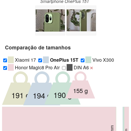
Smartphone OnePlus 15T
Comparação de tamanhos
Xiaomi 17
OnePlus 15T
Vivo X300
Honor Magic8 Pro Air
DIN A6
❌
155 g
190 g
191 g
194 g