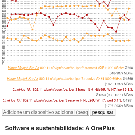
1900
1850
1800
1750
1700
1650
1600
1550
1500
1450
1400
1350
1300
1250
1200
1150
1100
1050
1000
950
900
850
800
750
700
650
600
550
500
450
400
350
300
250
200
150
100
50
0
Honor Magic8 Pro Air
802.11 a/​b/​g/​n/​ac/​ax/​be; iperf3 transmit AXE11000 6GHz:
Ø760
(648-907) MBit/s
Honor Magic8 Pro Air
802.11 a/​b/​g/​n/​ac/​ax/​be; iperf3 receive AXE11000 6GHz:
Ø1569
(1025-1737) MBit/s
OnePlus 15T
802.11 a/​b/​g/​n/​ac/​ax/​be; iperf3 transmit RT-BE96U WiFi7; iperf 3.1.3:
Ø1353 (960-1511) MBit/s
OnePlus 15T
802.11 a/​b/​g/​n/​ac/​ax/​be; iperf3 receive RT-BE96U WiFi7; iperf 3.1.3:
Ø1951
(1727-2032) MBit/s
Software e sustentabilidade: A OnePlus