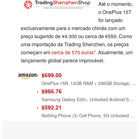
Até o momento,
o OnePlus 15T
foi lançado
exclusivamente para o mercado chinês com um
preço sugerido de ¥4.300 ou cerca de €550. Como
uma importação da Trading Shenzhen, os preços
começam em
cerca de 570 euros
. Atualmente, um
lançamento global parece improvável.
$699.00
OnePlus 15R, 12GB RAM + 256GB Storage, Dual-SIM, Unlocked Android Smartphone, Snapdragon 8 Gen 5, 7400mAh Battery, Charcoal Black
$986.76
Samsung Galaxy S26+, Unlocked Android Smartphone, 512GB, Cobalt Violet
$592.21
Nothing Phone (3) Cell Phone, 5G Unlocked Phones 256GB, Android 15, Snapdragon 8s Gen4, AI Mobile Phones with Four 50MP Cameras & AMOLED Display, 5150mAh, Glyph Interface, Smartphone Black