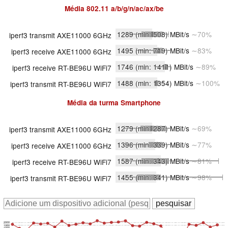
Média
802.11 a/​b/​g/​n/​ac/​ax/​be
1289
(min: 508)
MBit/s
∼70%
iperf3 transmit AXE11000 6GHz
1495
(min: 719)
MBit/s
∼83%
iperf3 receive AXE11000 6GHz
1746
(min: 1411)
MBit/s
∼89%
iperf3 receive RT-BE96U WiFi7
1488
(min: 1354)
MBit/s
∼100%
iperf3 transmit RT-BE96U WiFi7
Média da turma
Smartphone
1279
(min: 287)
MBit/s
∼69%
iperf3 transmit AXE11000 6GHz
1396
(min: 339)
MBit/s
∼77%
iperf3 receive AXE11000 6GHz
1587
(min: 343)
MBit/s
∼81%
iperf3 receive RT-BE96U WiFi7
1455
(min: 341)
MBit/s
∼98%
iperf3 transmit RT-BE96U WiFi7
2000
1950