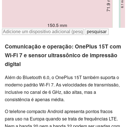
71.92 mm
71.8 mm
71.8 mm
71.9 mm
7.95 mm
8.1 mm
8.4 mm
6.1 mm
150.6 mm
151.1 mm
150.5 mm
150.57 mm
Comunicação e operação: OnePlus 15T com
Wi-Fi 7 e sensor ultrassônico de impressão
digital
Além do Bluetooth 6.0, o OnePlus 15T também suporta o
moderno padrão Wi-Fi 7. As velocidades de transmissão,
inclusive no canal de 6 GHz, são altas, mas a
consistência é apenas média.
O telefone compacto Android apresenta pontos fracos
para uso na Europa quando se trata de frequências LTE.
Nem a banda 20 nem a banda 32 podem ser usadas com