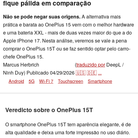
fique pálida em comparação
Não se pode negar suas origens.
A alternativa mais
prática e barata ao OnePlus 15 vem com o melhor hardware
e uma bateria XXL - mais de duas vezes maior do que a do
Apple iPhone 17. Nesta análise, veremos se vale a pena
comprar o OnePlus 15T ou se faz sentido optar pelo carro-
chefe OnePlus 15.
Marcus Herbrich
(
traduzido por
DeepL /
,
👁
Florian Schmitt
Ninh Duy)
Publicado
04/29/2026
🇺🇸
🇩🇪
...
Android
5G
Wi-Fi 7
Touchscreen
Smartphone
Veredicto sobre o OnePlus 15T
O smartphone OnePlus 15T tem aparência elegante, é de
alta qualidade e deixa uma forte impressão no uso diário.