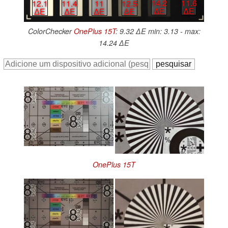
14.2
11.6
11
12.5
12.1
11.4
∆E
∆E
∆E
∆E
∆E
∆E
ColorChecker
OnePlus 15T
: 9.32 ∆E min: 3.13 - max:
14.24 ∆E
OnePlus 15T