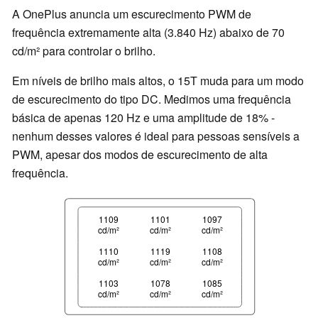
A OnePlus anuncia um escurecimento PWM de
frequência extremamente alta (3.840 Hz) abaixo de 70
cd/m² para controlar o brilho.
Em níveis de brilho mais altos, o 15T muda para um modo
de escurecimento do tipo DC. Medimos uma frequência
básica de apenas 120 Hz e uma amplitude de 18% -
nenhum desses valores é ideal para pessoas sensíveis a
PWM, apesar dos modos de escurecimento de alta
frequência.
1109
1101
1097
cd/m²
cd/m²
cd/m²
1110
1119
1108
cd/m²
cd/m²
cd/m²
1103
1078
1085
cd/m²
cd/m²
cd/m²