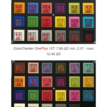
8.8
11.4
10.4
5
6.3
9.3
∆E
∆E
∆E
∆E
∆E
∆E
4.7
2.6
8
2.4
12.5
11.5
∆E
∆E
∆E
∆E
∆E
∆E
8.8
8.1
8.9
6.7
6.2
7.4
∆E
∆E
∆E
∆E
∆E
∆E
ColorChecker
OnePlus 15T
: 7.89 ∆E min: 2.37 - max:
12.46 ∆E
7.8
7.7
11.1
11.5
12.7
7.2
∆E
∆E
∆E
∆E
∆E
∆E
10.4
6
11.3
13.2
4.7
3.1
∆E
∆E
∆E
∆E
∆E
∆E
9.4
12.9
5.5
3.8
9.1
3.1
∆E
∆E
∆E
∆E
∆E
∆E