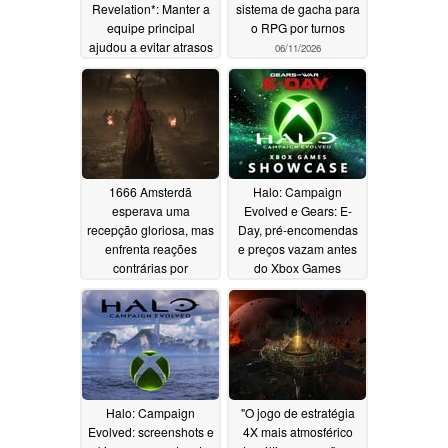
Revelation*: Manter a
sistema de gacha para
equipe principal
o RPG por turnos
ajudou a evitar atrasos
06/11/2026
associados aos ciclos
de desenvolvimento
dos jogos AAA
modernos
06/11/2026
1666 Amsterdã
Halo: Campaign
esperava uma
Evolved e Gears: E-
recepção gloriosa, mas
Day, pré-encomendas
enfrenta reações
e preços vazam antes
contrárias por
do Xbox Games
"descuido
Showcase
06/11/2026
06/08/2026
Halo: Campaign
"O jogo de estratégia
Evolved: screenshots e
4X mais atmosférico