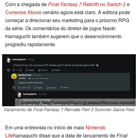
Com a chegada de
Final Fantasy 7 Rebirth
no Switch 2
e
Consoles Xbox
o cenário agora está claro. A editora pode
começar a direcionar seu marketing para o próximo RPG
da série. Os comentários do diretor de jogos Naoki
Hamaguchi também sugerem que o desenvolvimento
progrediu rapidamente.
ⓘ screenshot, NateTheHate2@GamingLeaksandRumours subreddit
Vazamento de Final Fantasy 7 Remake Part 3 Summer Game Fest
Em uma entrevista no início de maio
Nintendo
Life
hamaguchi disse que a data de lançamento de
Final