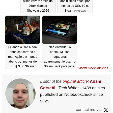
skins vazam antes do
dos últimos anos" por
Xbox Games
menos de US$ 10 no
Showcase 2026
Steam
06/05/2026
06/06/2026
Quando o GTA ainda
Não entendeu o
tinha concorrência
ponto? Muitos
real: Ação em mundo
jogadores
aberto por menos de
aparentemente usam o
US$ 3 no Steam
Steam Deck para jogar
Show more articles
apenas um jogo
06/04/2026
06/04/2026
Editor of the
original article
:
Adam
Corsetti
- Tech Writer
- 1488 articles
published on Notebookcheck
since
2025
contact me via: