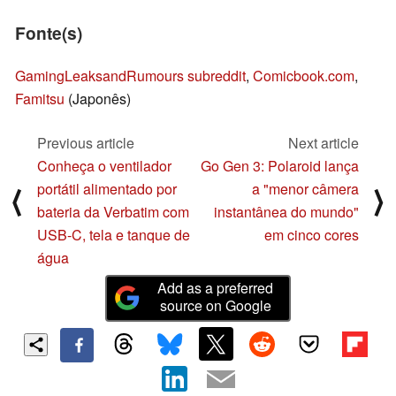
Fonte(s)
GamingLeaksandRumours subreddit
,
Comicbook.com
,
Famitsu
(Japonês)
Previous article
Next article
Conheça o ventilador
Go Gen 3: Polaroid lança
portátil alimentado por
a "menor câmera
⟨
⟩
bateria da Verbatim com
instantânea do mundo"
USB-C, tela e tanque de
em cinco cores
água
Add as a preferred
source on Google