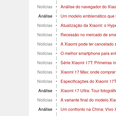
|
Notícias
•
Análise do navegador do Xiaom
|
Análise
•
Um modelo emblemático que f
|
Notícias
•
Atualização da Xiaomi: o Hype
|
Notícias
•
Recessão no mercado de smart
|
Notícias
•
A Xiaomi pode ter cancelado 
|
Notícias
•
O melhor smartphone para ent
|
Notícias
•
Série Xiaomi 17T: Primeiras i
|
Notícias
•
Xiaomi 17 Max: onde comprar 
|
Notícias
•
Especificações do Xiaomi 17T 
|
Análise
•
Xiaomi 17 Ultra: Tour fotográf
|
Notícias
•
A variante final do modelo Xi
|
Análise
•
Um confronto na China: Vivo 
|