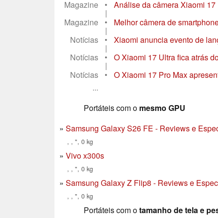
Magazine
•
Análise da câmera Xiaomi 17 
|
Magazine
•
Melhor câmera de smartphone d
|
Notícias
•
Xiaomi anuncia evento de lan
|
Notícias
•
O Xiaomi 17 Ultra fica atrás 
|
Notícias
•
O Xiaomi 17 Pro Max apresent
...
Portáteis com o
mesmo GPU
Samsung Galaxy S26 FE - Reviews e Espec
, , ", 0 kg
Vivo x300s
, , ", 0 kg
Samsung Galaxy Z Flip8 - Reviews e Espec
, , ", 0 kg
Portáteis com o
tamanho de tela e pe