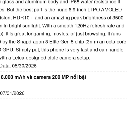
m glass and aluminum body and IP68 water resistance it
utes. But the best part is the huge 6.9-inch LTPO AMOLED
by Vision, HDR10+, and an amazing peak brightness of 3500
en in bright sunlight. With a smooth 120Hz refresh rate and
, it is great for gaming, movies, or just browsing. It runs
 by the Snapdragon 8 Elite Gen 5 chip (3nm) an octa-core
GPU. Simply put, this phone is very fast and can handle
with a Leica-designed triple camera setup.
 Data: 05/30/2026
n 8.000 mAh và camera 200 MP nổi bật
: 07/31/2026