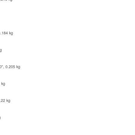
0.184 kg
g
0", 0.205 kg
 kg
.22 kg
g