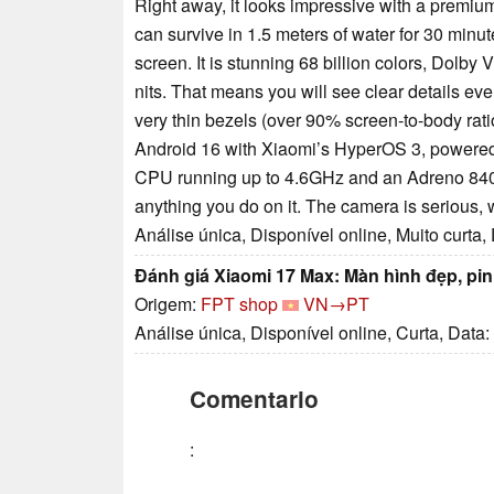
Right away, it looks impressive with a premiu
can survive in 1.5 meters of water for 30 min
screen. It is stunning 68 billion colors, Dol
nits. That means you will see clear details ev
very thin bezels (over 90% screen-to-body ratio)
Android 16 with Xiaomi’s HyperOS 3, powered
CPU running up to 4.6GHz and an Adreno 840 
anything you do on it. The camera is serious, 
Análise única, Disponível online, Muito curta,
Đánh giá Xiaomi 17 Max: Màn hình đẹp, pi
Origem:
FPT shop
VN→PT
Análise única, Disponível online, Curta, Data
Comentario
: