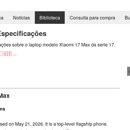
ca
Notícias
Biblioteca
Consulta para compra
Bu
Especificações
mações sobre o laptop modelo Xiaomi 17 Max da serie 17.

🇺🇸
...
 Max
ons
 on May 21, 2026. It is a top-level flagship phone.