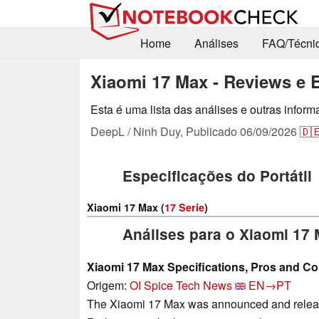
Home
Análises
FAQ/Técni
Xiaomi 17 Max - Reviews e 
Esta é uma lista das análises e outras infor
DeepL / Ninh Duy,
Publicado
06/09/2026
🇩
Especificações do Portátil
Xiaomi 17 Max (
17 Serie
)
Análises para o Xiaomi 17
Xiaomi 17 Max Specifications, Pros and C
Origem:
OI Spice Tech News
EN→PT
The Xiaomi 17 Max was announced and released