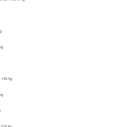
g
kg
0.195 kg
kg
g
.218 kg