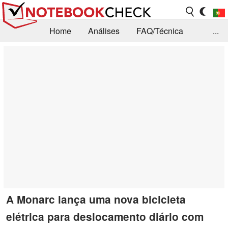
Home
Análises
FAQ/Técnica
...
Notícias
Biblioteca
Consulta para compra
Busca
Contacto
A Monarc lança uma nova bicicleta
elétrica para deslocamento diário com