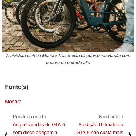
A bicicleta elétrica Monarc Tracer está disponível na versão com
quadro de entrada alta
Fonte(s)
Monarc
Previous article
Next article
As pré-vendas do GTA 6
A edição Ultimate do
sem disco obrigam a
GTA 6 não custa mais