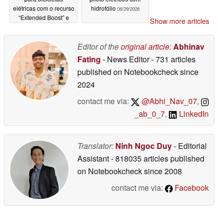
elétricas com o recurso
hidrofólio
06/29/2026
“Extended Boost” e
Show more articles
maior capacidade de
resposta
07/07/2026
Editor of the
original article
:
Abhinav
Fating
- News Editor
- 731 articles
published on Notebookcheck
since
2024
contact me via:
@Abhi_Nav_07
,
_ab_0_7
,
LinkedIn
Translator:
Ninh Ngoc Duy
- Editorial
Assistant
- 818035 articles published
on Notebookcheck
since 2008
contact me via:
Facebook