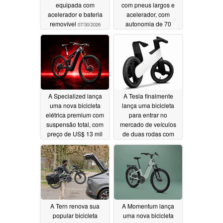
equipada com
com pneus largos e
acelerador e bateria
acelerador, com
removível
autonomia de 70
07/30/2026
milhas
07/27/2026
A Specialized lança
A Tesla finalmente
uma nova bicicleta
lança uma bicicleta
elétrica premium com
para entrar no
suspensão total, com
mercado de veículos
preço de US$ 13 mil
de duas rodas com
uma Strider infantil de
07/25/2026
preço elevado
07/18/2026
A Tern renova sua
A Momentum lança
popular bicicleta
uma nova bicicleta