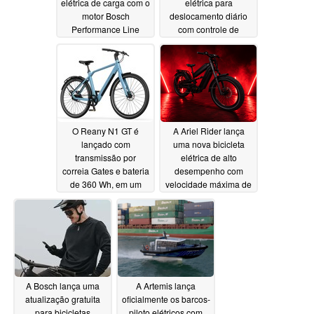
elétrica de carga com o
elétrica para
motor Bosch
deslocamento diário
Performance Line
com controle de
Sport
velocidade e
07/16/2026
autonomia de 55
milhas
07/15/2026
O Reany N1 GT é
A Ariel Rider lança
lançado com
uma nova bicicleta
transmissão por
elétrica de alto
correia Gates e bateria
desempenho com
de 360 Wh, em um
velocidade máxima de
design elegante
65 mph
07/09/2026
07/15/2026
A Bosch lança uma
A Artemis lança
atualização gratuita
oficialmente os barcos-
para bicicletas
piloto elétricos com