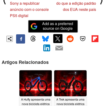
⟨
⟩
Sony a republicar
do que a edição padrão
anúncio com o console
dos EUA neste país
PS5 digital
Add as a preferred
source on Google
Artigos Relacionados
A Huffy apresenta uma
A Trek apresenta uma
nova bicicleta elétrica
nova bicicleta elétrica