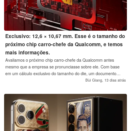
Exclusivo: 12,6 × 10,67 mm. Esse é o tamanho do
próximo chip carro-chefe da Qualcomm, e temos
mais informações.
Avaliamos o próximo chip carro-chefe da Qualcomm antes
mesmo que a empresa se pronunciasse sobre ele. Com base
em um cálculo exclusivo do tamanho do die, um documento
interno sobre gráficos que vazou e uma nova onda de detalhes
Bùi Giang,
13 dias atrás
sobre a CPU, o modem e o hardware de conectividade,
reunimos o panorama mais completo até o momento sobre o
Snapdragon 8 Elite Gen 6 Pro.