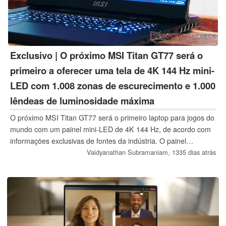
Exclusivo | O próximo MSI Titan GT77 será o
primeiro a oferecer uma tela de 4K 144 Hz mini-
LED com 1.008 zonas de escurecimento e 1.000
lêndeas de luminosidade máxima
O próximo MSI Titan GT77 será o primeiro laptop para jogos do
mundo com um painel mini-LED de 4K 144 Hz, de acordo com
informações exclusivas de fontes da indústria. O painel
certificado DisplayHDR 1000 oferecerá 1.008 zonas de
Vaidyanathan Subramaniam,
1335 dias atrás
escurecimento, um brilho de pico de 1.000-nit e um tempo de
resposta de 3 ms com overdrive ligado.