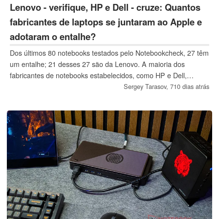
Lenovo - verifique, HP e Dell - cruze: Quantos
fabricantes de laptops se juntaram ao Apple e
adotaram o entalhe?
Dos últimos 80 notebooks testados pelo Notebookcheck, 27 têm
um entalhe; 21 desses 27 são da Lenovo. A maioria dos
fabricantes de notebooks estabelecidos, como HP e Dell,
parece ter pouco entusiasmo por esse recurso de design visual
Sergey Tarasov,
710 dias atrás
que Apple trouxe ao mercado em 2021.
Atualização: O título
foi editado em resposta a comentários no Facebook.