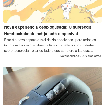
Nova experiência desbloqueada: O subreddit
Notebookcheck_net já está disponível
Este é o novo espaço oficial do Notebookcheck para todos os
interessados em resenhas, notícias e análises aprofundadas
sobre tecnologia - o lar de tudo o que se refere a laptops,
smartphones, wearables e muito mais. Sinta-se à vontade para
Notebookcheck,
256 dias atrás
se tornar um seguidor fundador, bem como fazer perguntas,
discutir avaliações, publicar suas próprias descobertas e falar
sobre qualquer coisa relacionada à tecnologia. É um prazer ter
o senhor aqui!