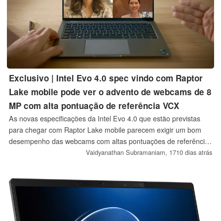
Exclusivo | Intel Evo 4.0 spec vindo com Raptor
Lake mobile pode ver o advento de webcams de 8
MP com alta pontuação de referência VCX
As novas especificações da Intel Evo 4.0 que estão previstas
para chegar com Raptor Lake mobile parecem exigir um bom
desempenho das webcams com altas pontuações de referência
VCX. A Intel entrou recentemente no fórum VCX e, como tal,
Vaidyanathan Subramaniam,
1710 dias atrás
está atualizando os requisitos do Evo em conformidade. É de se
esperar que os laptops Evo 4.0 utilizem câmeras de 8 MP com
sensores grandes e recursos inteligentes de colaboração.