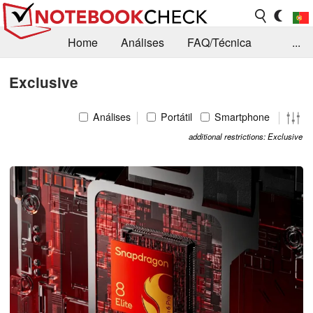
Home
Análises
FAQ/Técnica
...
Notícias
Biblioteca
Consulta para compra
Exclusive
Busca
Contacto
Análises
Portátil
Smartphone
additional restrictions: Exclusive