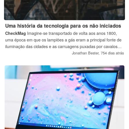
Uma história da tecnologia para os não iniciados
CheckMag
Imagine-se transportado de volta aos anos 1800,
uma época em que os lampiões a gás eram a principal fonte de
iluminação das cidades e as carruagens puxadas por cavalos
eram o auge do transporte. Agora imagine-se no lugar de
Jonathan Bester,
754 dias atrás
alguém do século XIX, transportado para 2024. Como eles
veriam os telefones celulares, os veículos motorizados a
gasolina e a Internet? Seria pura magia! Vamos explorar esse
conceito.