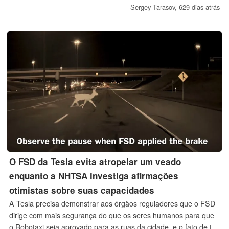
Entretanto, o número de webcams com valores bizarros de
Sergey Tarasov,
629 dias atrás
delta-E, como 20+, ainda é bastante alto, como mostra uma
breve análise das últimas 48 análises de notebooks publicadas
pelo Notebookcheck.
O FSD da Tesla evita atropelar um veado
enquanto a NHTSA investiga afirmações
otimistas sobre suas capacidades
A Tesla precisa demonstrar aos órgãos reguladores que o FSD
dirige com mais segurança do que os seres humanos para que
o Robotaxi seja aprovado para as ruas da cidade, e o fato de ter