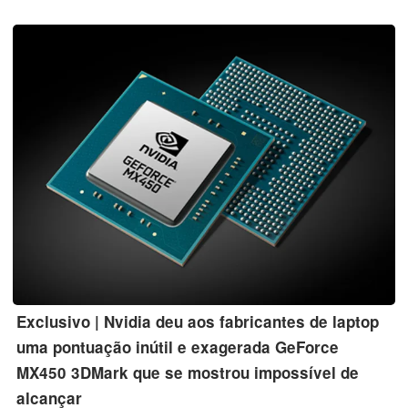
desempenho de um só núcleo, o Core i7-12700H impressiona
muito com pontuações multi-core que são significativamente
mais altas do que a concorrência, incluindo as da AMD Ryzen 9
5900HX e Apple M1 Max.
Exclusivo | Nvidia deu aos fabricantes de laptop
uma pontuação inútil e exagerada GeForce
MX450 3DMark que se mostrou impossível de
alcançar