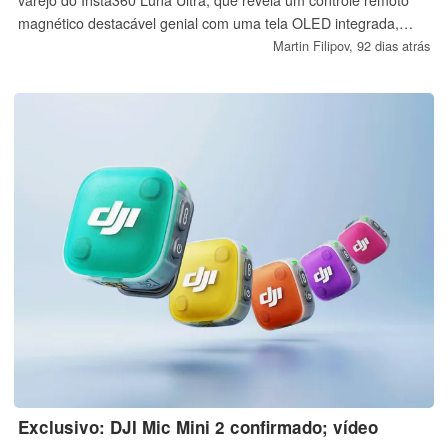
varejo do Insta360 Luna Ultra, que revela um controle remoto
magnético destacável genial com uma tela OLED integrada,
joystick e suporte a vídeo 8K. O design flexível é o principal
Martin Filipov,
92 dias atrás
recurso do Luna Ultra, posicionando-o como um rival perigoso
para o novo DJI Osmo Pocket 4 e Osmo Pocket 4P.
Exclusivo: DJI Mic Mini 2 confirmado; vídeo