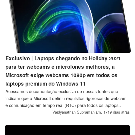
Exclusivo | Laptops chegando no Holiday 2021
para ter webcams e microfones melhores, a
Microsoft exige webcams 1080p em todos os
laptops premium do Windows 11
Acessamos documentação exclusiva de nossas fontes que
indicam que a Microsoft definiu requisitos rigorosos de webcam
e comunicação em tempo real (RTC) para todos os laptops
Windows 11 que virão neste Holiday 2021. As recomendações
Vaidyanathan Subramaniam,
1719 dias atrás
da Microsoft estão categorizadas em nível de entrada,
mainstream e premium e podem finalmente anunciar a chegada
de alguma padronização muito necessária na qualidade da