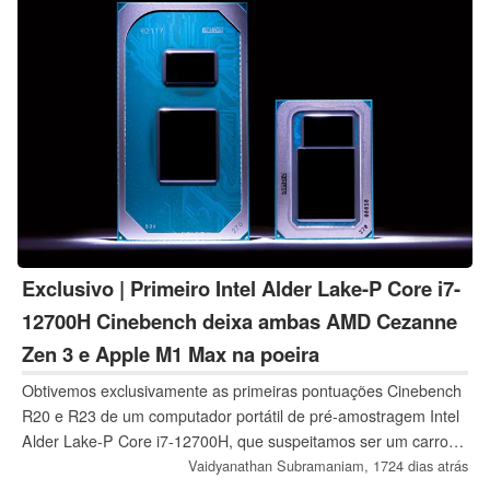
webcam e do microfone.
Exclusivo | Primeiro Intel Alder Lake-P Core i7-
12700H Cinebench deixa ambas AMD Cezanne
Zen 3 e Apple M1 Max na poeira
Obtivemos exclusivamente as primeiras pontuações Cinebench
R20 e R23 de um computador portátil de pré-amostragem Intel
Alder Lake-P Core i7-12700H, que suspeitamos ser um carro-
chefe da MSI. Enquanto vemos melhorias decentes no
Vaidyanathan Subramaniam,
1724 dias atrás