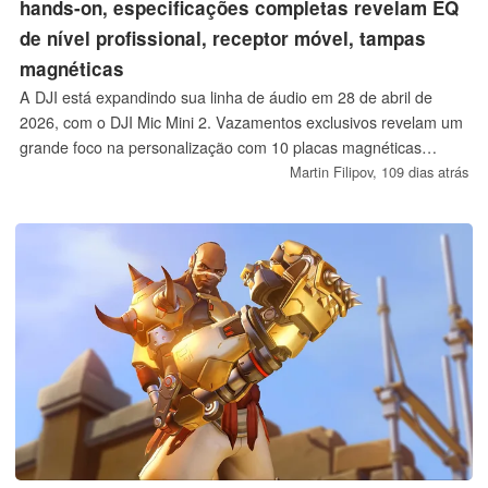
hands-on, especificações completas revelam EQ
de nível profissional, receptor móvel, tampas
magnéticas
A DJI está expandindo sua linha de áudio em 28 de abril de
2026, com o DJI Mic Mini 2. Vazamentos exclusivos revelam um
grande foco na personalização com 10 placas magnéticas
intercambiáveis e áudio aprimorado por meio de novas
Martin Filipov,
109 dias atrás
predefinições de tom vocal (normal, brilhante e rico). Apesar de
um leve aumento de peso para 11 g e da introdução de novos
pacotes de receptores móveis para criadores de smartphones,
espera-se que a DJI mantenha os preços agressivos,
começando em apenas 33 euros.