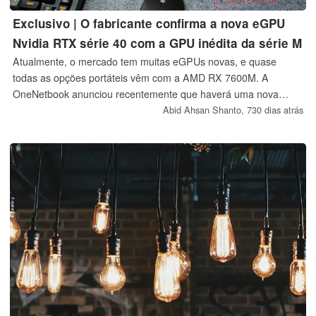
Exclusivo | O fabricante confirma a nova eGPU
Nvidia RTX série 40 com a GPU inédita da série M
Atualmente, o mercado tem muitas eGPUs novas, e quase
todas as opções portáteis vêm com a AMD RX 7600M. A
OneNetbook anunciou recentemente que haverá uma nova
adição, a OneXGPU 2, com a Radeon RX 7800M, que ainda
Abid Ahsan Shanto,
730 dias atrás
não foi lançada, e agora a AOOSTAR confirmou que planeja
lançar uma nova eGPU da série 40 da Nvidia com RTX 4060M
ainda este ano.