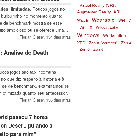
Virtual Reality (VR) /
des ilimitadas.
Poucos jogos no
Augmented Reality (AR)
o burburinho no momento quanto
Wearable
Watch
Wi-Fi 7
te de benchmark mostra se esse
Wi-Fi 8
Wildcat Lake
to ambicioso ou se oferece uma
Windows
Workstation
mente suave.
Florian Glaser,
134 dias atrás
XPS
Zen 3 (Vermeer)
Zen 4
Zen 5
Zen 6
: Análise do Death
cos jogos são tão incomuns
no que diz respeito à história e à
álise de benchmark, examinamos se
m otimizada quanto seu antecessor.
Florian Glaser,
136 dias atrás
rld passou 7 horas
on Desert, pulando a
feito para mim"