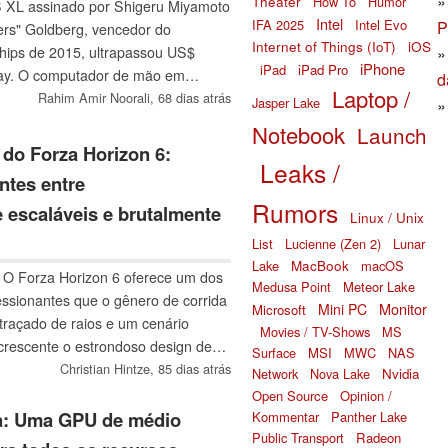
Theater
How To
Humor
 XL assinado por Shigeru Miyamoto
Intel
IFA 2025
Intel Evo
P
rs" Goldberg, vencedor do
Internet of Things (IoT)
iOS
ips de 2015, ultrapassou US$
iPhone
iPad
iPad Pro
Bay. O computador de mão em
d
Laptop /
 assinatura de Miyamoto e um
Rahim Amir Noorali,
68 dias atrás
Jasper Lake
aindo grande interesse de
Notebook
Launch
a procedência e à raridade de
do Forza Horizon 6:
Leaks /
ssinada por Miyamoto.
ntes entre
Rumors
 escaláveis e brutalmente
Linux / Unix
List
Lucienne (Zen 2)
Lunar
MacBook
Lake
macOS
O Forza Horizon 6 oferece um dos
Medusa Point
Meteor Lake
ssionantes que o gênero de corrida
Monitor
Mini PC
Microsoft
 traçado de raios e um cenário
Movies / TV-Shows
MS
Acrescente o estrondoso design de
Surface
MSI
MWC
NAS
é um verdadeiro título de exibição.
Christian Hintze,
85 dias atrás
Network
Nova Lake
Nvidia
ardware que esse espetáculo visual
Open Source
Opinion /
ste de benchmark revela quais
a: Uma GPU de médio
Kommentar
Panther Lake
Public Transport
Radeon
podem proporcionar taxas de