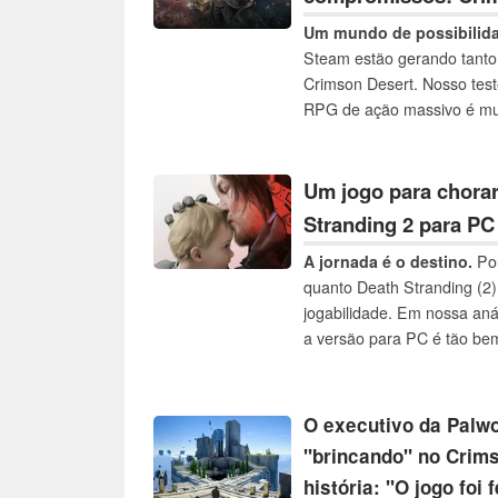
Um mundo de possibilida
Steam estão gerando tant
Crimson Desert. Nosso tes
RPG de ação massivo é mui
experiência surpreendente
Um jogo para chorar
Stranding 2 para PC
A jornada é o destino.
Pou
quanto Death Stranding (2) 
jogabilidade. Em nossa an
a versão para PC é tão be
O executivo da Palwo
"brincando" no Crims
história: "O jogo foi 