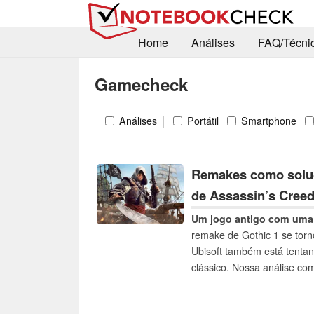
Home
Análises
FAQ/Técni
Gamecheck
Análises
Portátil
Smartphone
Remakes como soluç
de Assassin’s Cree
Um jogo antigo com uma 
remake de Gothic 1 se tor
Ubisoft também está tenta
clássico. Nossa análise co
Resynced cumpre o promet
pode ajudar a reverter a si