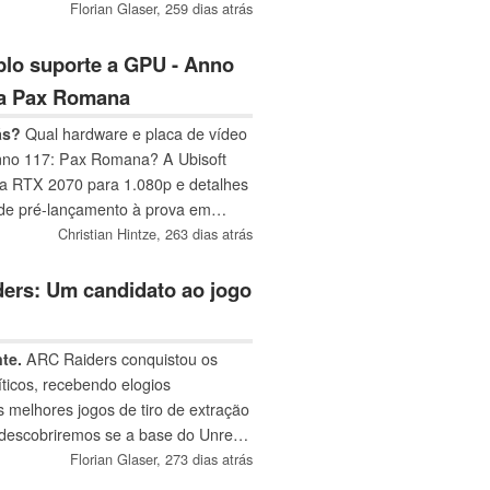
so de upscaling e geração de
Florian Glaser,
259 dias atrás
ias GPUs de laptop e desktop lidam
Activision.
plo suporte a GPU - Anno
da Pax Romana
ás?
Qual hardware e placa de vídeo
nno 117: Pax Romana? A Ubisoft
 RTX 2070 para 1.080p e detalhes
 de pré-lançamento à prova em
Christian Hintze,
263 dias atrás
ders: Um candidato ao jogo
te.
ARC Raiders conquistou os
íticos, recebendo elogios
melhores jogos de tiro de extração
 descobriremos se a base do Unreal
tisfatória ou se, mais uma vez, o
Florian Glaser,
273 dias atrás
 série de problemas.