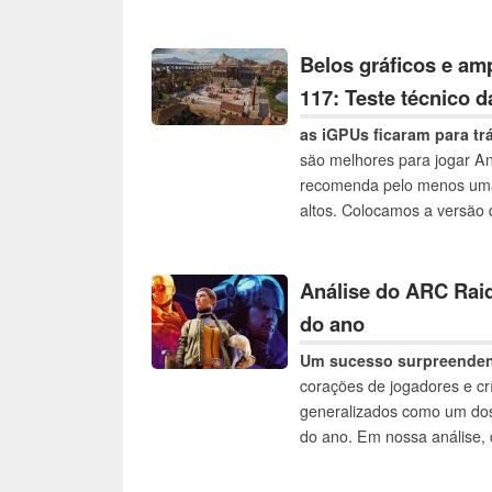
desempenho, incluindo o u
quadros para ver como vár
com o mais recente FPS da 
Belos gráficos e am
117: Teste técnico 
as iGPUs ficaram para tr
são melhores para jogar A
recomenda pelo menos uma
altos. Colocamos a versão
vários sistemas e GPUs!
Análise do ARC Rai
do ano
Um sucesso surpreenden
corações de jogadores e cr
generalizados como um dos 
do ano. Em nossa análise,
Engine 5 é tecnicamente sa
jogo é assombrado por uma