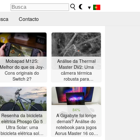
▼
sca
Contacto
Mobapad M12S:
Análise da Thermal
Melhor do que os Joy-
Master DV2: Uma
Cons originais do
câmera térmica
Switch 2?
robusta para
observação de
pássaros com tela
sensível ao toque de 5
polegadas
84%
Resenha da bicicleta
A Gigabyte foi longe
elétrica Phosgo Go 5
demais? Análise do
Ultra Solar: uma
notebook para jogos
bicicleta elétrica solar
Aorus Master 16 com
ambiciosa com
AMD Zen 5