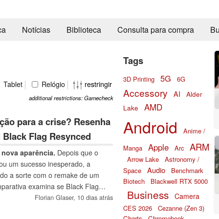
ca
Notícias
Biblioteca
Consulta para compra
Bu
Tags
5G
3D Printing
6G
Tablet
Relógio
restringir
Accessory
AI
Alder
additional restrictions: Gamecheck
AMD
Lake
ão para a crise? Resenha
Android
Anime /
d Black Flag Resynced
ARM
Apple
Manga
Arc
nova aparência.
Depois que o
Arrow Lake
Astronomy /
nou um sucesso inesperado, a
Audio
Space
Benchmark
ndo a sorte com o remake de um
Biotech
Blackwell RTX 5000
mparativa examina se Black Flag
Business
Camera
ido em termos técnicos — e se
Florian Glaser,
10 dias atrás
CES 2026
Cezanne (Zen 3)
tuação para a editora em
Charts
Chromebook