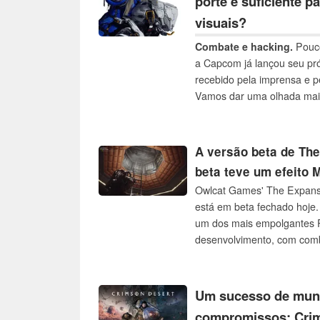
porte é suficiente p
quadros suaves em Full H
visuais?
Combate e hacking.
Pouco
a Capcom já lançou seu pr
recebido pela imprensa e 
Vamos dar uma olhada mais
técnicos e examinar o des
A versão beta de Th
beta teve um efeito 
Owlcat Games' The Expanse
está em beta fechado hoje
um dos mais empolgantes R
desenvolvimento, com comb
jogabilidade em gravidade 
Um sucesso de mun
compromissos: Crim