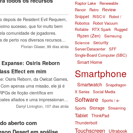
ara todos os recursos
Raptor Lake
Renewable
D, QHD e 4K.
Review
Renoir
Retro
Snippet
RISC-V
Robot /
 depois de Resident Evil Requiem,
Robotics
Robot Vacuum
óximo sucesso, que foi muito bem
Rollable
RTX Spark
Rugged
pela comunidade de jogadores.
Ryzen (Zen)
Samsung
 de perto nos diversos recursos
Science
Security
empenho do jogo.
Florian Glaser,
99 dias atrás
Server/Datacenter
SFF
Single-Board Computer (SBC)
Smart Home
e Expanse: Osiris Reborn
Smartphone
Mass Effect em mim
: Osiris Reborn, da Owlcat Games,
Smartwatch
Snapdragon
. Com apenas uma missão, ele já é
X Series
Social Media
PGs de ficção científica em
Software
ates afiados e uma impressionante
Sports / e-
zero.
Darryl Linington,
107 dias atrás
Storage
Sports
Streaming
Tablet
ThinkPad
do aberto com
Thunderbolt
Touchscreen
Ultrabook
son Desert em análise