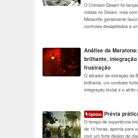
O Crimson Desert foi lança
mistas no Steam, mas com
Metacritic geralmente favor
controles desajeitados e um
mundo aberto expansivo re
da Pocketpair, John "Bucky
horas "brincando" e puland
Análise da Maratona
de seu "jogo dos sonhos", 
brilhante, integraçã
os controles melhoram qua
frustração
O atirador de extração da
brilhante, um combate for
integração brutal e o atrito
Prévia práti
🎙️ Opinion
O tempo de experiência ini
de 10 horas, aponta para um
com um forte design de cl