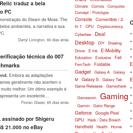
Relic traduz a bela
Climate
Comics
Computex
 o PC
Concept / Prototype
Console
Convertible / 2-
emonstração do Steam de Moss: The
O
in-1
belos ambientes, a narrativa e sua
CPU
Cryptocurrency
Deal
PC.
Cyberlaw
Darryl Linington,
60 dias atrás
Desktop
DIY
Drawing
E-Mobility
Drone
E-Ink
erificação técnica do 007
Fail
Education
Exclusive
E
Foldable
nchmarks
FemTech
Gadget
Galaxy A
Galaxy
ond.
Embora as adaptações
Galaxy S
E
M
Galaxy Tab
games geralmente não acertem o
Game Releases
Gamecheck
r muito melhor. Um ótimo exemplo é
Gaming
e apresenta um excelente
Gamescom
lidade e a tecnologia têm a
Florian Glaser,
65 dias atrás
Garmin
Gator Range
Geforce
Google Pixel
 assinado por Shigeru
GPU
Hack / Data Breach
Handheld
Home
$ 21.000 no eBay
Health