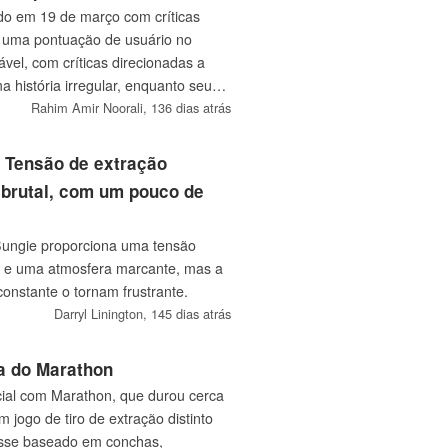
do em 19 de março com críticas
 uma pontuação de usuário no
ável, com críticas direcionadas a
a história irregular, enquanto seu
cebe elogios. O chefe de publicação
Rahim Amir Noorali,
136 dias atrás
" Buckley, disse que passou sete
o a narrativa principal, chamando-o
: Tensão de extração
enquanto a Pearl Abyss afirma que
o brutal, com um pouco de
ndo os jogadores se acostumam.
 Bungie proporciona uma tensão
te e uma atmosfera marcante, mas a
 constante o tornam frustrante.
Darryl Linington,
145 dias atrás
ca do Marathon
cial com Marathon, que durou cerca
 jogo de tiro de extração distinto
asse baseado em conchas,