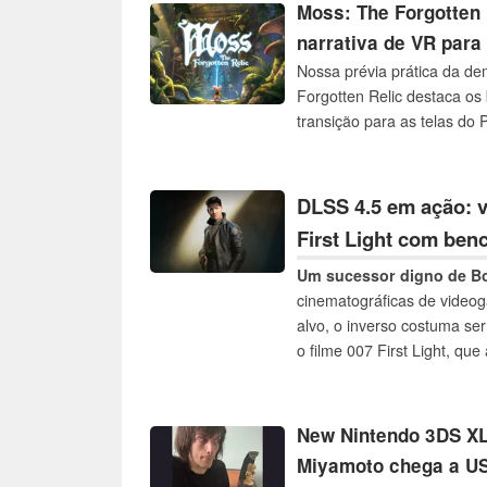
dificuldades.
Moss: The Forgotten 
narrativa de VR para
Nossa prévia prática da d
Forgotten Relic destaca os 
transição para as telas do 
DLSS 4.5 em ação: v
First Light com be
Um sucessor digno de B
cinematográficas de video
alvo, o inverso costuma se
o filme 007 First Light, qu
desempenho. O que a jogabi
oferecer?
New Nintendo 3DS XL
Miyamoto chega a US