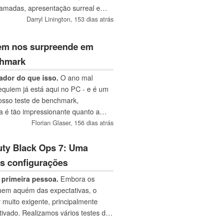
amadas, apresentação surreal e
ensa que ainda precisa ser
Darryl Linington,
153 dias atrás
iem nos surpreende em
chmark
ador do que isso.
O ano mal
quiem já está aqui no PC - e é um
sso teste de benchmark,
a é tão impressionante quanto a
Florian Glaser,
156 dias atrás
Duty Black Ops 7: Uma
as configurações
 primeira pessoa.
Embora os
quem aquém das expectativas, o
muito exigente, principalmente
tivado. Realizamos vários testes de