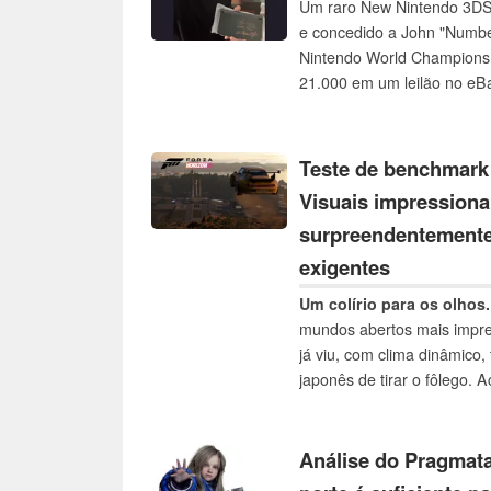
Um raro New Nintendo 3DS
e concedido a John "Numbe
Nintendo World Championsh
21.000 em um leilão no e
perfeitas condições, com a
desenho do Mario, está atr
colecionadores devido à su
Teste de benchmark 
memorabilia da Nintendo a
Visuais impressiona
surpreendentemente
exigentes
Um colírio para os olhos.
mundos abertos mais impre
já viu, com clima dinâmico,
japonês de tirar o fôlego. 
som do motor e o resultado 
Mas qual é a potência de h
realmente exige? Nosso te
Análise do Pragmat
GPUs de laptop e desktop 