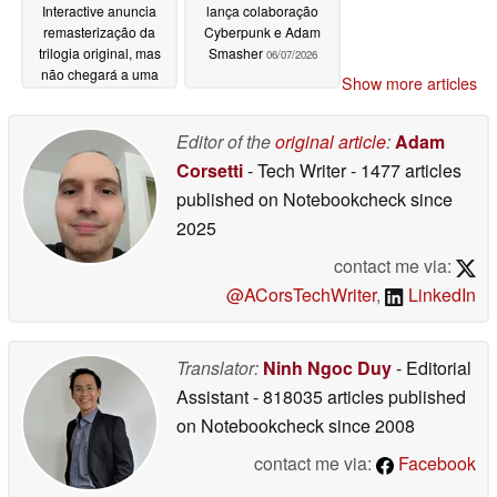
Interactive anuncia
lança colaboração
remasterização da
Cyberpunk e Adam
trilogia original, mas
Smasher
06/07/2026
não chegará a uma
Show more articles
plataforma importante
06/07/2026
Editor of the
original article
:
Adam
Corsetti
- Tech Writer
- 1477 articles
published on Notebookcheck
since
2025
contact me via:
@ACorsTechWriter
,
LinkedIn
Translator:
Ninh Ngoc Duy
- Editorial
Assistant
- 818035 articles published
on Notebookcheck
since 2008
contact me via:
Facebook