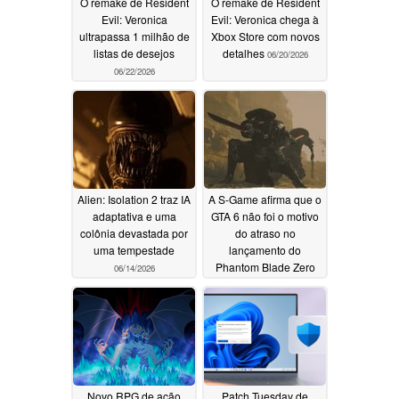
O remake de Resident
O remake de Resident
Evil: Veronica
Evil: Veronica chega à
ultrapassa 1 milhão de
Xbox Store com novos
listas de desejos
detalhes
06/20/2026
06/22/2026
Alien: Isolation 2 traz IA
A S-Game afirma que o
adaptativa e uma
GTA 6 não foi o motivo
colônia devastada por
do atraso no
uma tempestade
lançamento do
Phantom Blade Zero
06/14/2026
06/14/2026
Novo RPG de ação
Patch Tuesday de