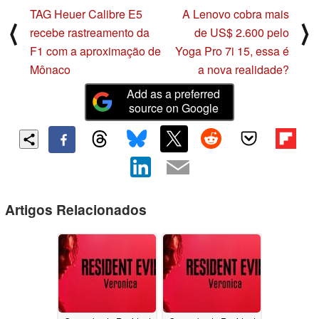
TAG Heuer Calibre E5
A Lenovo cobra mais
⟨
⟩
recebe rastreamento da
de US$ 2.600 pelo
F1 com a aproximação de
Yoga Pro 7i 15, essa é
Mônaco
a nova realidade?
Add as a preferred
source on Google
Artigos Relacionados