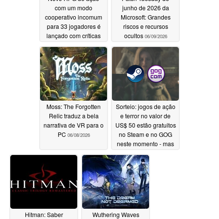
com um modo
junho de 2026 da
cooperativo incomum
Microsoft: Grandes
para 33 jogadores é
riscos e recursos
lançado com críticas
ocultos
06/09/2026
“muito positivas” no
Steam, acompanhado
de um desconto de
33% no lançamento
06/12/2026
Moss: The Forgotten
Sorteio: jogos de ação
Relic traduz a bela
e terror no valor de
narrativa de VR para o
US$ 50 estão gratuitos
PC
no Steam e no GOG
06/08/2026
neste momento - mas
não por muito tempo
06/08/2026
Hitman: Saber
Wuthering Waves