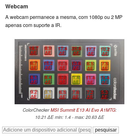
Webcam
A webcam permanece a mesma, com 1080p ou 2 MP
apenas com suporte a IR.
16.7
8.9
17.4
20.6
17.7
10.2
∆E
∆E
∆E
∆E
∆E
∆E
6.7
15.2
10.5
13.6
6.5
7.5
∆E
∆E
∆E
∆E
∆E
∆E
8.1
8.4
9.8
1.4
11.4
15.4
∆E
∆E
∆E
∆E
∆E
∆E
9.2
3.1
6.5
7.6
7.2
5.3
∆E
∆E
∆E
∆E
∆E
∆E
ColorChecker
MSI Summit E13 AI Evo A1MTG
:
10.21 ∆E min: 1.4 - max: 20.63 ∆E