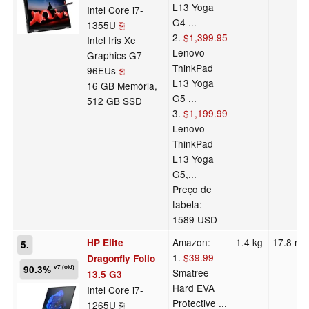
L13 Yoga
Intel Core i7-
G4 ...
1355U
⎘
2.
$1,399.95
Intel Iris Xe
Lenovo
Graphics G7
ThinkPad
96EUs
⎘
L13 Yoga
16 GB Memória,
G5 ...
512 GB SSD
3.
$1,199.99
Lenovo
ThinkPad
L13 Yoga
G5,...
Preço de
tabela:
1589 USD
Amazon:
1.4 kg
17.8 m
HP Elite
5.
1.
$39.99
Dragonfly Folio
90.3%
v7 (old)
Smatree
13.5 G3
Hard EVA
Intel Core i7-
Protective ...
1265U ⎘