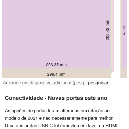
208.42 mm
203.9 mm
222.25 mm
222.25 mm
15.95 mm
218 mm
14.1 mm
234.2 mm
17.1 mm
16.2 mm
14.9 mm
17.8 mm
299.1 mm
296.35 mm
305 mm
300.2 mm
300.2 mm
296.4 mm
Conectividade - Novas portas este ano
As opções de portas foram alteradas em relação ao
modelo de 2021 e não necessariamente para melhor.
Uma das portas USB-C foi removida em favor da HDMI,