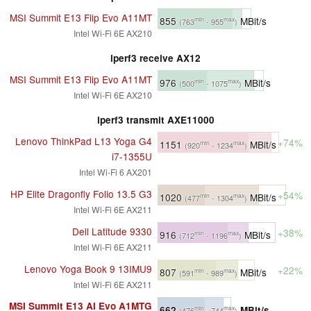
MSI Summit E13 Flip Evo A11MT
855
MBit/s
min
max
(763
- 955
)
Intel Wi-Fi 6E AX210
iperf3 receive AX12
MSI Summit E13 Flip Evo A11MT
976
MBit/s
min
max
(500
- 1075
)
Intel Wi-Fi 6E AX210
iperf3 transmit AXE11000
Lenovo ThinkPad L13 Yoga G4
+74%
1151
MBit/s
min
max
(920
- 1234
)
i7-1355U
Intel Wi-Fi 6 AX201
HP Elite Dragonfly Folio 13.5 G3
+54%
1020
MBit/s
min
max
(477
- 1304
)
Intel Wi-Fi 6E AX211
Dell Latitude 9330
+38%
916
MBit/s
min
max
(712
- 1196
)
Intel Wi-Fi 6E AX211
Lenovo Yoga Book 9 13IMU9
+22%
807
MBit/s
min
max
(591
- 989
)
Intel Wi-Fi 6E AX211
MSI Summit E13 AI Evo A1MTG
662
MBit/s
min
max
(476
- 744
)