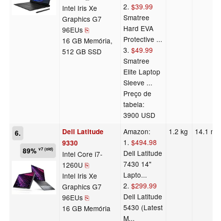
2.
$39.99
Intel Iris Xe
Smatree
Graphics G7
Hard EVA
96EUs
⎘
Protective ...
16 GB Memória,
3.
$49.99
512 GB SSD
Smatree
Elite Laptop
Sleeve ...
Preço de
tabela:
3900 USD
Amazon:
1.2 kg
14.1 m
Dell Latitude
6.
1.
$494.98
9330
89%
v7 (old)
Dell Latitude
Intel Core i7-
7430 14"
1260U
⎘
Lapto...
Intel Iris Xe
2.
$299.99
Graphics G7
Dell Latitude
96EUs
⎘
5430 (Latest
16 GB Memória
M...