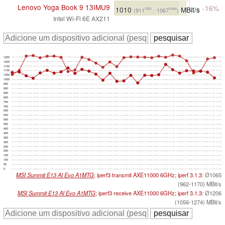
Lenovo Yoga Book 9 13IMU9
-16%
1010
MBit/s
min
max
(911
- 1067
)
Intel Wi-Fi 6E AX211
1250
1200
1150
1100
1050
1000
950
900
850
800
750
700
650
600
550
500
450
400
350
300
250
200
150
100
50
0
MSI Summit E13 AI Evo A1MTG
; iperf3 transmit AXE11000 6GHz; iperf 3.1.3:
Ø1065
(962-1170) MBit/s
MSI Summit E13 AI Evo A1MTG
; iperf3 receive AXE11000 6GHz; iperf 3.1.3:
Ø1206
(1056-1274) MBit/s