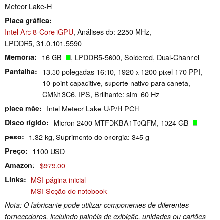
Meteor Lake-H
Placa gráfica
Intel Arc 8-Core iGPU
, Análises do: 2250 MHz,
LPDDR5, 31.0.101.5590
Memória
16 GB
, LPDDR5-5600, Soldered, Dual-Channel
Pantalha
13.30 polegadas 16:10, 1920 x 1200 pixel 170 PPI,
10-point capacitive, suporte nativo para caneta,
CMN13C6, IPS, Brilhante: sim, 60 Hz
placa mãe
Intel Meteor Lake-U/P/H PCH
Disco rígido
Micron 2400 MTFDKBA1T0QFM, 1024 GB
peso
1.32 kg, Suprimento de energia: 345 g
Preço
1100 USD
Amazon
$979.00
Links
MSI página inicial
MSI Seção de notebook
Nota: O fabricante pode utilizar componentes de diferentes
fornecedores, incluindo painéis de exibição, unidades ou cartões