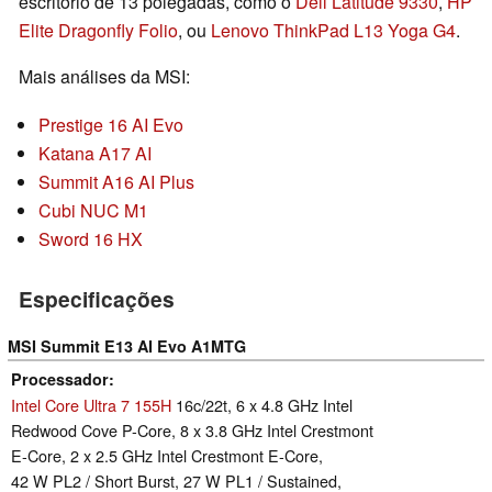
escritório de 13 polegadas, como o
Dell Latitude 9330
,
HP
Elite Dragonfly Folio
, ou
Lenovo ThinkPad L13 Yoga G4
.
Mais análises da MSI:
Prestige 16 AI Evo
Katana A17 AI
Summit A16 AI Plus
Cubi NUC M1
Sword 16 HX
Especificações
MSI Summit E13 AI Evo A1MTG
Processador
Intel Core Ultra 7 155H
16c/22t, 6 x 4.8 GHz Intel
Redwood Cove P-Core, 8 x 3.8 GHz Intel Crestmont
E-Core, 2 x 2.5 GHz Intel Crestmont E-Core,
42 W PL2 / Short Burst, 27 W PL1 / Sustained,