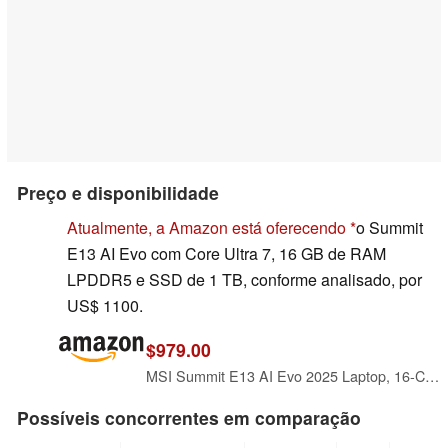
Preço e disponibilidade
Atualmente, a Amazon está oferecendo
o Summit
E13 AI Evo com Core Ultra 7, 16 GB de RAM
LPDDR5 e SSD de 1 TB, conforme analisado, por
US$ 1100.
$979.00
MSI Summit E13 AI Evo 2025 Laptop, 16-Core Intel Core Ultra 7 155H, 13.3" WUXGA IPS Touchscreen Display, Intel Arc Graphics, 16GB LPDDR5 1TB SSD, Backlit Keyboard, FP, Thunderbolt 4, Wi-Fi, Win11 Pro
Possíveis concorrentes em comparação