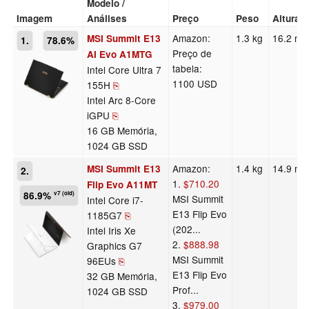
Modelo /
Imagem
Análises
Preço
Peso
Altura
Amazon:
1.3 kg
16.2 m
MSI Summit E13
1.
78.6%
Preço de
AI Evo A1MTG
tabela:
Intel Core Ultra 7
1100 USD
155H
⎘
Intel Arc 8-Core
iGPU
⎘
16 GB Memória,
1024 GB SSD
Amazon:
1.4 kg
14.9 m
MSI Summit E13
2.
1.
$710.20
Flip Evo A11MT
86.9%
v7 (old)
MSI Summit
Intel Core i7-
E13 Flip Evo
1185G7
⎘
(202...
Intel Iris Xe
2.
$888.98
Graphics G7
MSI Summit
96EUs
⎘
E13 Flip Evo
32 GB Memória,
Prof...
1024 GB SSD
3.
$979.00