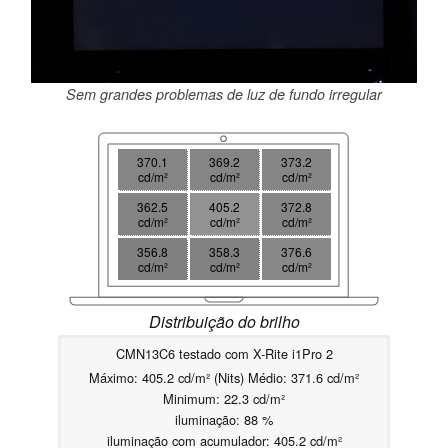
Sem grandes problemas de luz de fundo irregular
370.1
369.2
373.2
cd/m²
cd/m²
cd/m²
362.5
405.2
372.8
cd/m²
cd/m²
cd/m²
356.8
358.3
376.6
cd/m²
cd/m²
cd/m²
Distribuição do brilho
CMN13C6 testado com X-Rite i1Pro 2
Máximo: 405.2 cd/m² (Nits) Médio: 371.6 cd/m²
Minimum: 22.3 cd/m²
iluminação: 88 %
iluminação com acumulador: 405.2 cd/m²