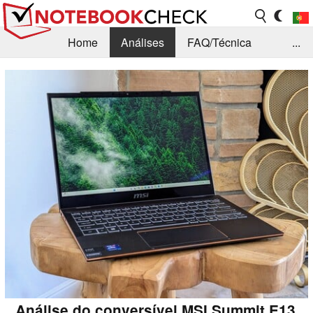
Home
Análises
FAQ/Técnica
...
Notícias
Biblioteca
Consulta para compra
Busca
Contacto
Análise do conversível MSI Summit E13