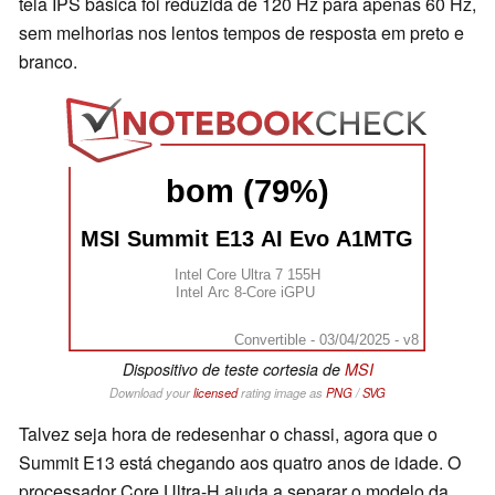
tela IPS básica foi reduzida de 120 Hz para apenas 60 Hz,
sem melhorias nos lentos tempos de resposta em preto e
branco.
bom (79%)
MSI Summit E13 AI Evo A1MTG
Intel Core Ultra 7 155H
Intel Arc 8-Core iGPU
Convertible - 03/04/2025 - v8
Dispositivo de teste cortesia de
MSI
Download your
licensed
rating image as
PNG
/
SVG
Talvez seja hora de redesenhar o chassi, agora que o
Summit E13 está chegando aos quatro anos de idade. O
processador Core Ultra-H ajuda a separar o modelo da