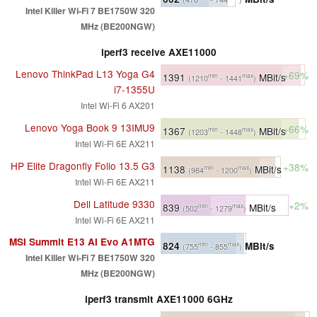
Intel Killer Wi-Fi 7 BE1750W 320
MHz (BE200NGW)
iperf3 receive AXE11000
Lenovo ThinkPad L13 Yoga G4
+69%
1391
MBit/s
min
max
(1210
- 1441
)
i7-1355U
Intel Wi-Fi 6 AX201
Lenovo Yoga Book 9 13IMU9
+66%
1367
MBit/s
min
max
(1203
- 1448
)
Intel Wi-Fi 6E AX211
HP Elite Dragonfly Folio 13.5 G3
+38%
1138
MBit/s
min
max
(984
- 1200
)
Intel Wi-Fi 6E AX211
Dell Latitude 9330
+2%
839
MBit/s
min
max
(502
- 1279
)
Intel Wi-Fi 6E AX211
MSI Summit E13 AI Evo A1MTG
824
MBit/s
min
max
(755
- 855
)
Intel Killer Wi-Fi 7 BE1750W 320
MHz (BE200NGW)
iperf3 transmit AXE11000 6GHz