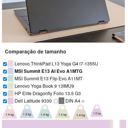
Comparação de tamanho
Lenovo ThinkPad L13 Yoga G4 i7-1355U
MSI Summit E13 AI Evo A1MTG
MSI Summit E13 Flip Evo A11MT
Lenovo Yoga Book 9 13IMU9
HP Elite Dragonfly Folio 13.5 G3
Dell Latitude 9330
DIN A4
❌
1.2 kg
1.3 kg
1.4 kg
1.4 kg
1.4 kg
1.4 kg