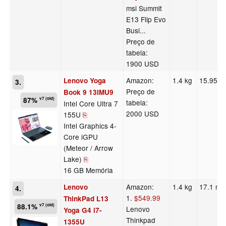
msi Summit
E13 Flip Evo
Busi...
Preço de
tabela:
1900 USD
Amazon:
1.4 kg
15.95 
Lenovo Yoga
3.
Preço de
Book 9 13IMU9
87%
v7 (old)
tabela:
Intel Core Ultra 7
2000 USD
155U
⎘
Intel Graphics 4-
Core iGPU
(Meteor / Arrow
Lake)
⎘
16 GB Memória
Amazon:
1.4 kg
17.1 m
Lenovo
4.
1.
$549.99
ThinkPad L13
88.1%
v7 (old)
Lenovo
Yoga G4 i7-
Thinkpad
1355U