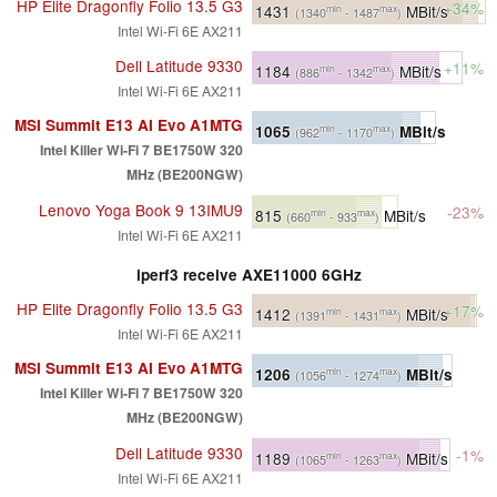
HP Elite Dragonfly Folio 13.5 G3
+34%
1431
MBit/s
min
max
(1340
- 1487
)
Intel Wi-Fi 6E AX211
Dell Latitude 9330
+11%
1184
MBit/s
min
max
(886
- 1342
)
Intel Wi-Fi 6E AX211
MSI Summit E13 AI Evo A1MTG
1065
MBit/s
min
max
(962
- 1170
)
Intel Killer Wi-Fi 7 BE1750W 320
MHz (BE200NGW)
Lenovo Yoga Book 9 13IMU9
-23%
815
MBit/s
min
max
(660
- 933
)
Intel Wi-Fi 6E AX211
iperf3 receive AXE11000 6GHz
HP Elite Dragonfly Folio 13.5 G3
+17%
1412
MBit/s
min
max
(1391
- 1431
)
Intel Wi-Fi 6E AX211
MSI Summit E13 AI Evo A1MTG
1206
MBit/s
min
max
(1056
- 1274
)
Intel Killer Wi-Fi 7 BE1750W 320
MHz (BE200NGW)
Dell Latitude 9330
-1%
1189
MBit/s
min
max
(1065
- 1263
)
Intel Wi-Fi 6E AX211