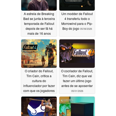
A estrela de Breaking
Um modder de Fallout
Bad se junta à terceira
4 transferiu todo o
temporada de Fallout
Morrowind para o Pip-
depois de ser fã há
Boy do jogo
05/09/2026
mais de 16 anos
05/13/2026
O criador do Fallout,
O cocriador de Fallout,
Tim Cain, critica a
Tim Cain, diz que vai
cultura do
fazer um último jogo
influenciador por fazer
antes de se aposentar
com que os jogadores
05/01/2026
"abdiquem de seu
próprio julgamento"
05/05/2026