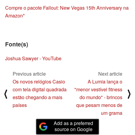
Compre o pacote Fallout: New Vegas 15th Anniversary na
Amazon
Fonte(s)
Joshua Sawyer - YouTube
Previous article
Next article
Os novos relógios Casio
A Lumia lança o
com tela digital quadrada
"menor vestível fitness
⟨
⟩
estão chegando a mais
do mundo" - brincos
países
que pesam menos de
um grama
Add as a preferred
source on Google