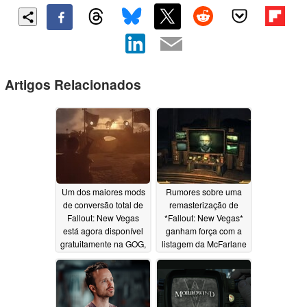
Artigos Relacionados
Um dos maiores mods
Rumores sobre uma
de conversão total de
remasterização de
Fallout: New Vegas
*Fallout: New Vegas*
está agora disponível
ganham força com a
gratuitamente na GOG,
listagem da McFarlane
com instalação com
Toys
06/14/2026
um clique incluída
08/01/2026