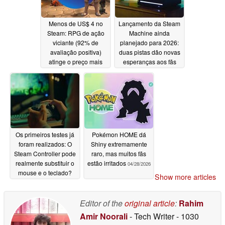
Menos de US$ 4 no
Lançamento da Steam
Steam: RPG de ação
Machine ainda
viciante (92% de
planejado para 2026:
avaliação positiva)
duas pistas dão novas
atinge o preço mais
esperanças aos fãs
baixo mais uma vez
04/28/2026
04/29/2026
Os primeiros testes já
Pokémon HOME dá
foram realizados: O
Shiny extremamente
Steam Controller pode
raro, mas muitos fãs
realmente substituir o
estão irritados
04/28/2026
mouse e o teclado?
Show more articles
04/28/2026
Editor of the
original article
:
Rahim
Amir Noorali
- Tech Writer
- 1030