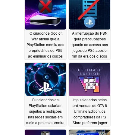
O criador de God of
A interrupção do PSN
War afirma que a
gera preocupações
PlayStation mentiu aos
quanto ao acesso aos
proprietários do PS5
jogos do PS5 após o
ao eliminar os discos
fim da era dos discos
físicos de jogos
físicos
07/25/2026
07/30/2026
Funcionários da
Impulsionados pelas
PlayStation estariam
pré-vendas do GTA 6
sujeitos a restrições
Ultimate Edition, os
nas redes sociais em
compradores da PS
meio a protestos contra
Store preferem jogos
jogos físicos
digitais de alto preço
07/23/2026
07/22/2026