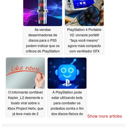
As vendas
PlayStation 4 Portable
desanimadoras de
V2: console portátil
discos para o PS5
“faça você mesmo”
podem indicar que os
agora mais compacto
críticos do PlayStation
com ventilador GTX
não estão comprando
750
07/21/2026
jogos físicos
07/21/2026
O informante confiável
A PlayStation pode
Kepler_L2 desmente o
estar utilizando bots
boato viral sobre o
para combater os
Xbox Project Helix, que
protestos contra o fim
já teve mais de 2
dos discos físicos do
Show more articles
milhões de
PS5
07/18/2026
visualizações
07/19/2026