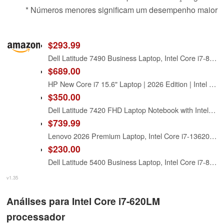
* Números menores significam um desempenho maior
$293.99
Dell Latitude 7490 Business Laptop, Intel Core i7-8650U, 16GB DDR4 RAM, 512GB SSD, 14" HD (1366x768), CAM, HDMI, Windows 11 Pro (Renewed)
$689.00
HP New Core i7 15.6" Laptop | 2026 Edition | Intel High-Performance Core i7-1255U up to 4.7GHz | 16GB RAM - 1TB PCIe SSD | Webcam | FHD | Long Battery Life | Windows 11 | Business & Academic
$350.00
Dell Latitude 7420 FHD Laptop Notebook with Intel Core i7 11th Gen Processor (16GB Ram, 512GB SSD, WiFi, Bluetooth) Windows 11 Pro - Carbon Fiber (Renewed)
$739.99
Lenovo 2026 Premium Laptop, Intel Core i7-13620H (Beat i7-1355U), 16GB DDR5, 512GB SSD, 15" FHD+ Copilot AI PC, Windows 11 – for Power Business Multitasker
$230.00
Dell Latitude 5400 Business Laptop, Intel Core i7-8665 (up to 4.8GHz), 8GB RAM, 256 GB SSD, 14in FHD(1920×1080) Notebook, Windows 11 Pro (Renewed)
v1.35
Análises para Intel Core i7-620LM
processador