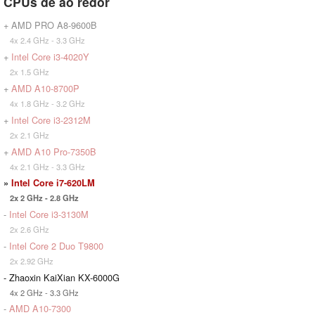
CPUs de ao redor
+ AMD PRO A8-9600B
4x 2.4 GHz - 3.3 GHz
+
Intel Core i3-4020Y
2x 1.5 GHz
+
AMD A10-8700P
4x 1.8 GHz - 3.2 GHz
+
Intel Core i3-2312M
2x 2.1 GHz
+
AMD A10 Pro-7350B
4x 2.1 GHz - 3.3 GHz
»
Intel Core i7-620LM
2x 2 GHz - 2.8 GHz
-
Intel Core i3-3130M
2x 2.6 GHz
-
Intel Core 2 Duo T9800
2x 2.92 GHz
- Zhaoxin KaiXian KX-6000G
4x 2 GHz - 3.3 GHz
-
AMD A10-7300