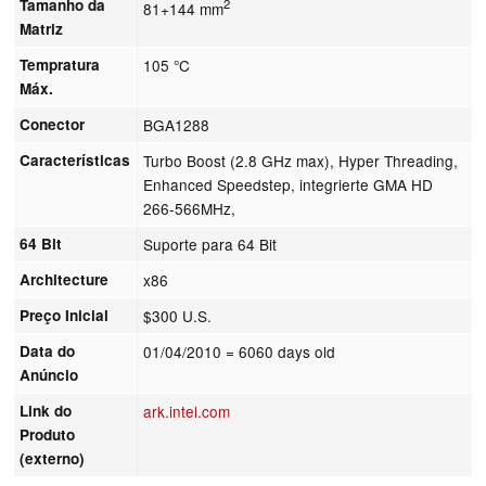
Tamanho da
2
81+144 mm
Matriz
Tempratura
105 °C
Máx.
Conector
BGA1288
Características
Turbo Boost (2.8 GHz max), Hyper Threading,
Enhanced Speedstep, integrierte GMA HD
266-566MHz,
64 Bit
Suporte para 64 Bit
Architecture
x86
Preço Inicial
$300 U.S.
Data do
01/04/2010
= 6060 days old
Anúncio
Link do
ark.intel.com
Produto
(externo)