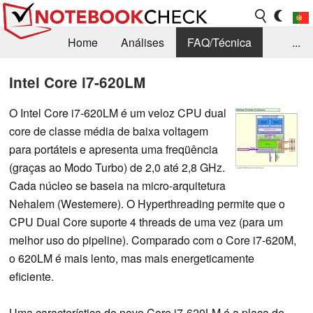
Home
Análises
FAQ/Técnica
...
Notícias
Biblioteca
Consulta para compra
Intel Core i7-620LM
Busca
Contacto
O Intel Core i7-620LM é um veloz CPU dual
core de classe média de baixa voltagem
para portáteis e apresenta uma freqüência
(graças ao Modo Turbo) de 2,0 até 2,8 GHz.
Cada núcleo se baseia na micro-arquitetura
Nehalem (Westemere). O Hyperthreading permite que o
CPU Dual Core suporte 4 threads de uma vez (para um
melhor uso do pipeline). Comparado com o Core i7-620M,
o 620LM é mais lento, mas mais energeticamente
eficiente.
Uma característica do novo Core i7-620LM é a placa de