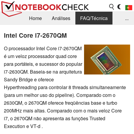
Home
Análises
FAQ/Técnica
...
Notícias
Biblioteca
Consulta para compra
Intel Core i7-2670QM
Busca
Contacto
O processador Intel Core i7-2670QM
é um veloz processador quad core
para portáteis, e sucessor do popular
i7-2630QM. Baseia-se na arquitetura
Sandy Bridge e oferece
Hyperthreading para controlar 8 threads simultaneamente
(para um melhor uso do pipeline). Comparado com o
2630QM, o 2670QM oferece freqüências base e turbo
200MHz mais altas. Comparado com o mais veloz Core
i7, o 2670QM não apresenta as funções Trusted
Execution e VT-d .