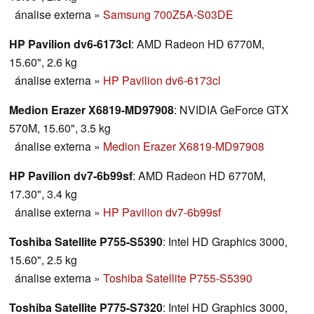
ánalise externa
»
Samsung 700Z5A-S03DE
HP Pavilion dv6-6173cl
: AMD Radeon HD 6770M,
15.60", 2.6 kg
ánalise externa
»
HP Pavilion dv6-6173cl
Medion Erazer X6819-MD97908
: NVIDIA GeForce GTX
570M, 15.60", 3.5 kg
ánalise externa
»
Medion Erazer X6819-MD97908
HP Pavilion dv7-6b99sf
: AMD Radeon HD 6770M,
17.30", 3.4 kg
ánalise externa
»
HP Pavilion dv7-6b99sf
Toshiba Satellite P755-S5390
: Intel HD Graphics 3000,
15.60", 2.5 kg
ánalise externa
»
Toshiba Satellite P755-S5390
Toshiba Satellite P775-S7320
: Intel HD Graphics 3000,