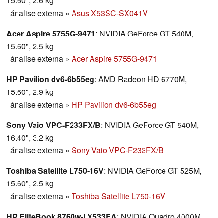
15.60", 2.6 kg
ánalise externa
»
Asus X53SC-SX041V
Acer Aspire 5755G-9471
: NVIDIA GeForce GT 540M,
15.60", 2.5 kg
ánalise externa
»
Acer Aspire 5755G-9471
HP Pavilion dv6-6b55eg
: AMD Radeon HD 6770M,
15.60", 2.9 kg
ánalise externa
»
HP Pavilion dv6-6b55eg
Sony Vaio VPC-F233FX/B
: NVIDIA GeForce GT 540M,
16.40", 3.2 kg
ánalise externa
»
Sony Vaio VPC-F233FX/B
Toshiba Satellite L750-16V
: NVIDIA GeForce GT 525M,
15.60", 2.5 kg
ánalise externa
»
Toshiba Satellite L750-16V
HP EliteBook 8760w-LY533EA
: NVIDIA Quadro 4000M,