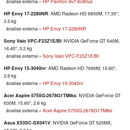
ánalise externa
»
HP Pavilion dv7-6c80us
HP Envy 17-2280NR
: AMD Radeon HD 6850M, 17.30",
3.5 kg
ánalise externa
»
HP Envy 17-2280NR
Sony Vaio VPC-F23Z1E/BI
: NVIDIA GeForce GT 540M,
16.40", 3.2 kg
ánalise externa
»
Sony Vaio VPC-F23Z1E/BI
HP Envy 15-3040nr
: AMD Radeon HD 7690M, 15.60",
2.6 kg
ánalise externa
»
HP Envy 15-3040nr
Acer Aspire 5755G-2678G1TMtks
: NVIDIA GeForce GT
630M, 15.60", 2.6 kg
ánalise externa
»
Acer Aspire 5755G-2678G1TMtks
Asus X53SC-SX041V
: NVIDIA GeForce GT 520MX,