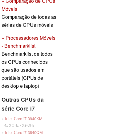
» Comparação de CPUs
Móveis
Comparação de todas as
séries de CPUs móveis
» Processadores Móveis
- Benchmarklist
Benchmarklist de todos
os CPUs conhecidos
que são usados em
portáteis (CPUs de
desktop e laptop)
Outras CPUs da
série Core i7
»
Intel Core i7-3940XM
4x 3 GHz - 3.9 GHz
»
Intel Core i7-3840QM