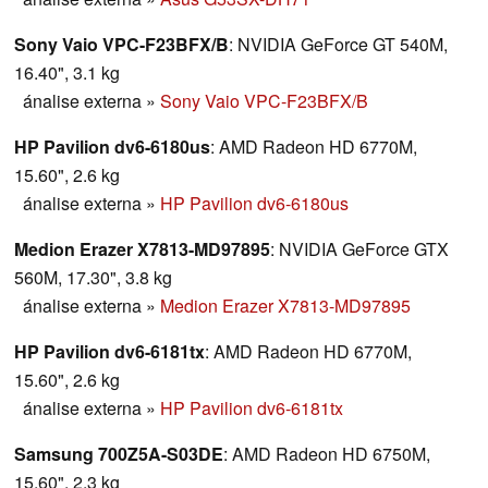
Sony Vaio VPC-F23BFX/B
: NVIDIA GeForce GT 540M,
16.40", 3.1 kg
ánalise externa
»
Sony Vaio VPC-F23BFX/B
HP Pavilion dv6-6180us
: AMD Radeon HD 6770M,
15.60", 2.6 kg
ánalise externa
»
HP Pavilion dv6-6180us
Medion Erazer X7813-MD97895
: NVIDIA GeForce GTX
560M, 17.30", 3.8 kg
ánalise externa
»
Medion Erazer X7813-MD97895
HP Pavilion dv6-6181tx
: AMD Radeon HD 6770M,
15.60", 2.6 kg
ánalise externa
»
HP Pavilion dv6-6181tx
Samsung 700Z5A-S03DE
: AMD Radeon HD 6750M,
15.60", 2.3 kg