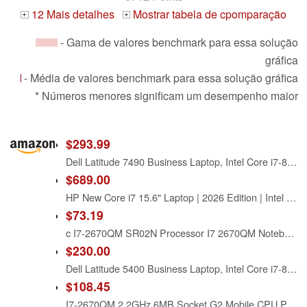
12 Mais detalhes
Mostrar tabela de cpomparação
+
+
- Gama de valores benchmark para essa solução
gráfica
- Média de valores benchmark para essa solução gráfica
* Números menores significam um desempenho maior
$293.99
Dell Latitude 7490 Business Laptop, Intel Core i7-8650U, 16GB DDR4 RAM, 512GB SSD, 14" HD (1366x768), CAM, HDMI, Windows 11 Pro (Renewed)
$689.00
HP New Core i7 15.6" Laptop | 2026 Edition | Intel High-Performance Core i7-1255U up to 4.7GHz | 16GB RAM - 1TB PCIe SSD | Webcam | FHD | Long Battery Life | Windows 11 | Business & Academic
$73.19
c I7-2670QM SR02N Processor I7 2670QM Notebook Laptop CPU Socket G2 RPGA988B Suitable for HM65 75 76 77 Chipset
$230.00
Dell Latitude 5400 Business Laptop, Intel Core i7-8665 (up to 4.8GHz), 8GB RAM, 256 GB SSD, 14in FHD(1920×1080) Notebook, Windows 11 Pro (Renewed)
$108.45
I7-2670QM 2.2GHz 6MB Socket G2 Mobile CPU Processor I7 2670QM SR02N