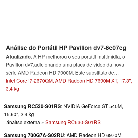
Análise do Portátil HP Pavilion dv7-6c07eg
Atualizado.
A HP melhorou o seu portátil multimídia, o
Pavilion dv7,adicionando uma placa de vídeo da nova
série AMD Radeon HD 7000M. Este substituto de
desktop (DTR) de alto desempenho tem algumas
Intel Core i7-2670QM, AMD Radeon HD 7690M XT, 17.3",
fraquezas, mas a sua ótima relação de preço-
3.4 kg
desempenho garante atrair compradores.
Samsung RC530-S01RS
: NVIDIA GeForce GT 540M,
15.60", 2.4 kg
ánalise externa
»
Samsung RC530-S01RS
Samsung 700G7A-S02RU
: AMD Radeon HD 6970M,