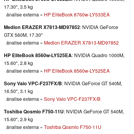
17.30", 3.5 kg
ánalise externa
»
HP EliteBook 8760w-LY533EA
Medion ERAZER X7813-MD97852
: NVIDIA GeForce
GTX 560M, 17.30"
ánalise externa
»
Medion ERAZER X7813-MD97852
HP EliteBook 8560w-LY525EA
: NVIDIA Quadro 1000M,
15.60", 2.8 kg
ánalise externa
»
HP EliteBook 8560w-LY525EA
Sony Vaio VPC-F237FX/B
: NVIDIA GeForce GT 540M,
16.50", 3.1 kg
ánalise externa
»
Sony Vaio VPC-F237FX/B
Toshiba Qosmio F750-11U
: NVIDIA GeForce GT 540M,
15.60", 2.9 kg
ánalise externa
»
Toshiba Qosmio F750-11U