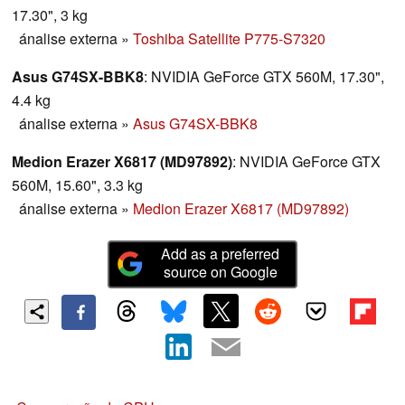
17.30", 3 kg
ánalise externa
»
Toshiba Satellite P775-S7320
Asus G74SX-BBK8
: NVIDIA GeForce GTX 560M, 17.30",
4.4 kg
ánalise externa
»
Asus G74SX-BBK8
Medion Erazer X6817 (MD97892)
: NVIDIA GeForce GTX
560M, 15.60", 3.3 kg
ánalise externa
»
Medion Erazer X6817 (MD97892)
Add as a preferred
source on Google