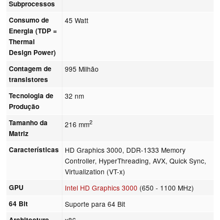
Subprocessos
Consumo de
45 Watt
Energia (TDP =
Thermal
Design Power)
Contagem de
995 Milhão
transistores
Tecnologia de
32 nm
Produção
Tamanho da
2
216 mm
Matriz
Características
HD Graphics 3000, DDR-1333 Memory
Controller, HyperThreading, AVX, Quick Sync,
Virtualization (VT-x)
GPU
Intel HD Graphics 3000
(650 - 1100 MHz)
64 Bit
Suporte para 64 Bit
Architecture
x86