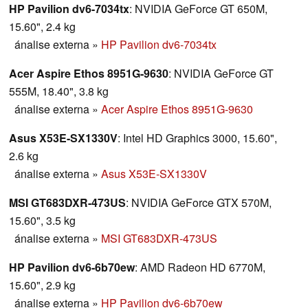
HP Pavilion dv6-7034tx
: NVIDIA GeForce GT 650M,
15.60", 2.4 kg
ánalise externa
»
HP Pavilion dv6-7034tx
Acer Aspire Ethos 8951G-9630
: NVIDIA GeForce GT
555M, 18.40", 3.8 kg
ánalise externa
»
Acer Aspire Ethos 8951G-9630
Asus X53E-SX1330V
: Intel HD Graphics 3000, 15.60",
2.6 kg
ánalise externa
»
Asus X53E-SX1330V
MSI GT683DXR-473US
: NVIDIA GeForce GTX 570M,
15.60", 3.5 kg
ánalise externa
»
MSI GT683DXR-473US
HP Pavilion dv6-6b70ew
: AMD Radeon HD 6770M,
15.60", 2.9 kg
ánalise externa
»
HP Pavilion dv6-6b70ew