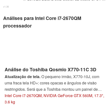
v1.35
Análises para Intel Core i7-2670QM
processador
Análise do Toshiba Qosmio X770-11C 3D
Atualização de tela.
O pequeno irmão, X770-10J, com
uma fraca tela HD+: cores opacas e ângulos de visão
restringidos. Será que a Toshiba montou um painel de
primeira classe no modelo 3D mais caro?
Intel Core i7-2670QM, NVIDIA GeForce GTX 560M, 17.3",
3.6 kg