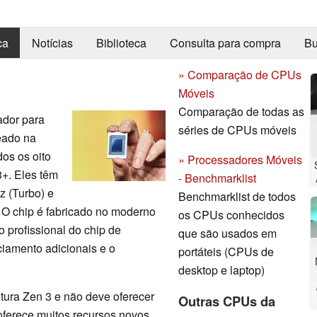
ca
Notícias
Biblioteca
Consulta para compra
Bu
» Comparação de CPUs
Móveis
Comparação de todas as
dor para
séries de CPUs móveis
eado na
os os oito
» Processadores Móveis
3+. Eles têm
- Benchmarklist
z (Turbo) e
Benchmarklist de todos
 O chip é fabricado no moderno
os CPUs conhecidos
profissional do chip de
que são usados em
iamento adicionais e o
portáteis (CPUs de
desktop e laptop)
tura Zen 3 e não deve oferecer
Outras CPUs da
oferece muitos recursos novos,