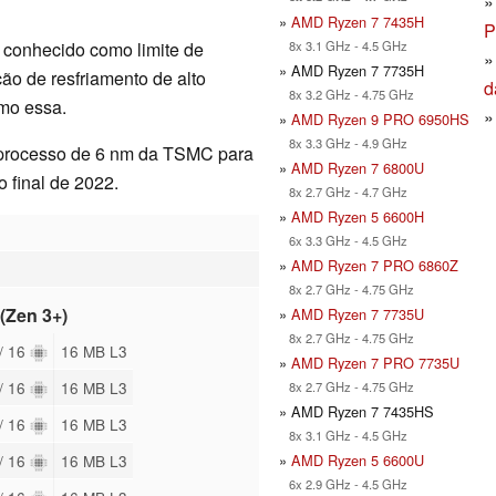
»
AMD Ryzen 7 7435H
P
8x 3.1 GHz - 4.5 GHz
conhecido como limite de
» AMD Ryzen 7 7735H
ão de resfriamento de alto
d
8x 3.2 GHz - 4.75 GHz
mo essa.
»
AMD Ryzen 9 PRO 6950HS
8x 3.3 GHz - 4.9 GHz
processo de 6 nm da TSMC para
»
AMD Ryzen 7 6800U
o final de 2022.
8x 2.7 GHz - 4.7 GHz
»
AMD Ryzen 5 6600H
6x 3.3 GHz - 4.5 GHz
»
AMD Ryzen 7 PRO 6860Z
8x 2.7 GHz - 4.75 GHz
(Zen 3+)
»
AMD Ryzen 7 7735U
8x 2.7 GHz - 4.75 GHz
 / 16
16 MB L3
»
AMD Ryzen 7 PRO 7735U
 / 16
16 MB L3
8x 2.7 GHz - 4.75 GHz
» AMD Ryzen 7 7435HS
 / 16
16 MB L3
8x 3.1 GHz - 4.5 GHz
»
AMD Ryzen 5 6600U
 / 16
16 MB L3
6x 2.9 GHz - 4.5 GHz