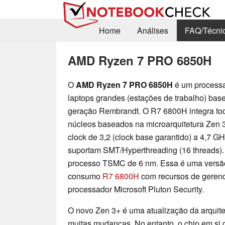
Home
Análises
FAQ/Técni
AMD Ryzen 7 PRO 6850H
O
AMD Ryzen 7 PRO 6850H
é um processa
laptops grandes (estações de trabalho) bas
geração Rembrandt. O R7 6800H integra tod
núcleos baseados na microarquitetura Zen 
clock de 3,2 (clock base garantido) a 4,7 GH
suportam SMT/Hyperthreading (16 threads).
processo TSMC de 6 nm. Essa é uma versão 
consumo
R7 6800H
com recursos de gerenc
processador Microsoft Pluton Security.
O novo Zen 3+ é uma atualização da arquite
muitas mudanças. No entanto, o chip em si 