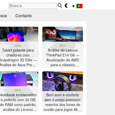
▼
sca
Contacto
90%
86%
Tablet potente para
Análise do Lenovo
criadores com
ThinkPad E14 G8 —
Snapdragon X2 Elite —
Atualização da AMD
Análise do Asus ProArt
para o clássico
PZ14
ThinkPad com bateria
de longa duração
90%
Notebook emblemático
Bom som e conforto
e potente com 32 GB
sem o preço premium:
de RAM como padrão:
resenha dos fones de
análise do Lenovo
ouvido para jogos Akko
ThinkPad X9-15p Gen
Verge S9 Ultra