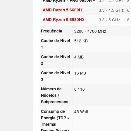
AMD Ryzen 7 PRO 6850H «
3.2 - 4.7 GHz
8
AMD Ryzen 5 6600H
3.3 - 4.5 GHz
6
AMD Ryzen 9 6980HX
3.3 - 5 GHz
8
Frequência
3200 - 4700 MHz
Cache de Nível
512 KB
1
Cache de Nível
4 MB
2
Cache de Nível
16 MB
3
Número de
8 / 16
Núcelos /
Subprocessos
Consumo de
45 Watt
Energia (TDP =
Thermal
Design Power)