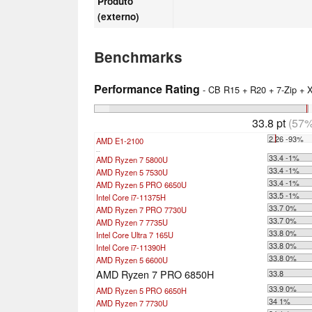
Produto
(externo)
Benchmarks
Performance Rating
- CB R15 + R20 + 7-Zip +
33.8 pt
(57%
2.26 -93%
AMD E1-2100
...
33.4 -1%
AMD Ryzen 7 5800U
33.4 -1%
AMD Ryzen 5 7530U
33.4 -1%
AMD Ryzen 5 PRO 6650U
33.5 -1%
Intel Core i7-11375H
33.7 0%
AMD Ryzen 7 PRO 7730U
33.7 0%
AMD Ryzen 7 7735U
33.8 0%
Intel Core Ultra 7 165U
33.8 0%
Intel Core i7-11390H
33.8 0%
AMD Ryzen 5 6600U
AMD Ryzen 7 PRO 6850H
33.8
33.9 0%
AMD Ryzen 5 PRO 6650H
34 1%
AMD Ryzen 7 7730U