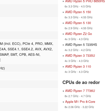
»
AMD Ryzen 5 PRO 6650HS
6x 3.3 GHz - 4.5 GHz
»
AMD Ryzen 5 150
6x 3.3 GHz - 4.55 GHz
»
AMD Ryzen 5 130
6x 2.9 GHz - 4.55 GHz
»
AMD Ryzen Z2 Go
4x 3 GHz - 4.3 GHz
(incl. ECC), PCIe 4, PRO, MMX,
» AMD Ryzen 5 7235HS
4A, SSE4.1, SSE4.2, AVX, AVX2,
4x 3.2 GHz - 4.2 GHz
SMAP, SMT, CPB, AES-NI,
»
AMD Ryzen 3 7335U
E
4x 3 GHz - 4.3 GHz
»
AMD Ryzen 3 110
Hz)
4x 3 GHz - 4.3 GHz
CPUs de ao redor
+
AMD Ryzen 7 7736U
8x 2.7 GHz - 4.7 GHz
+
Apple M1 Pro 8-Core
8x 2.06 GHz - 3.22 GHz