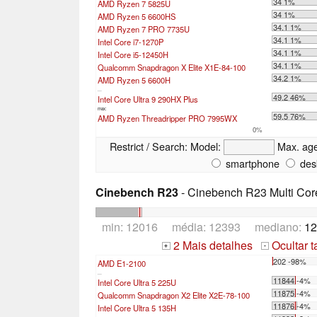
34 1%
AMD Ryzen 7 5825U
34 1%
AMD Ryzen 5 6600HS
34.1 1%
AMD Ryzen 7 PRO 7735U
34.1 1%
Intel Core i7-1270P
34.1 1%
Intel Core i5-12450H
34.1 1%
Qualcomm Snapdragon X Elite X1E-84-100
34.2 1%
AMD Ryzen 5 6600H
...
49.2 46%
Intel Core Ultra 9 290HX Plus
max:
59.5 76%
AMD Ryzen Threadripper PRO 7995WX
0%
Restrict / Search:
Model:
Max. ag
smartphone
des
Cinebench R23
- Cinebench R23 Multi Cor
min: 12016 média: 12393 mediano:
12
2 Mais detalhes
Ocultar 
+
-
202 -98%
AMD E1-2100
...
11844 -4%
Intel Core Ultra 5 225U
11875 -4%
Qualcomm Snapdragon X2 Elite X2E-78-100
11876 -4%
Intel Core Ultra 5 135H