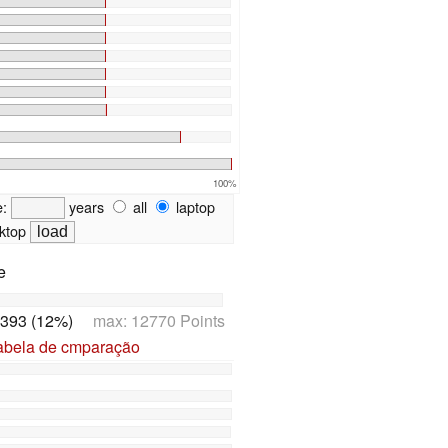
100%
e:
years
all
laptop
ktop
e
393 (12%)
max: 12770 Points
tabela de cmparação