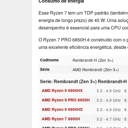
Consumo de energia
Esse Ryzen 7 tem um TDP padrão (também 
energia de longo prazo) de 45 W. Uma soluç
desempenho é essencial para uma CPU co
O Ryzen 7 PRO 6850H é construído com o 
uma excelente eficiência energética, desde 
Codinome
Rembrandt-H (Zen 3+)
Série
AMD Rembrandt (Zen 3+)
Serie: Rembrandt (Zen 3+) Rembrandt-H 
AMD Ryzen 9 6900HX
3.3 - 4.9 GHz
8
AMD Ryzen 9 PRO 6950H
3.3 - 4.9 GHz
8
AMD Ryzen 9 6900HS
3.3 - 4.9 GHz
8
AMD Ryzen 7 6800H
3.2 - 4.7 GHz
8