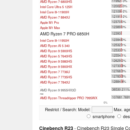
11992 -3%
AMD Ryzen 7 6800HS
12002 -3%
Intel Core Ultra 5 125H
12109 -2%
Intel Core i9-11900H
12191 -2%
AMD Ryzen 7 8840U
12370 0%
Apple M1 Pro
12389 0%
Apple M1 Max
AMD Ryzen 7 PRO 6850H
12393
12394 0%
Intel Core i9-11950H
12532 1%
AMD Ryzen AI 5 340
12533 1%
AMD Ryzen 9 5900HS
12554 1%
AMD Ryzen 5 7640HS
12629 2%
AMD Ryzen 9 5980HS
12733 3%
AMD Ryzen 9 5900HX
12768 3%
AMD Ryzen 7 7736U
12783 3%
AMD Ryzen 7 7735HS
12884 4%
AMD Ryzen 7 7840U
...
38530 211%
AMD Ryzen 9 9955HX3D
max:
107681 769
AMD Ryzen Threadripper PRO 7995WX
0%
Restrict / Search:
Model:
Max. ag
smartphone
des
Cinebench R23
- Cinebench R23 Single C