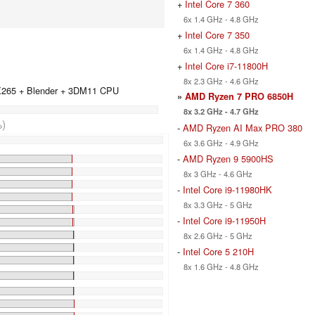
+
Intel Core 7 360
6x 1.4 GHz - 4.8 GHz
+
Intel Core 7 350
6x 1.4 GHz - 4.8 GHz
+
Intel Core i7-11800H
8x 2.3 GHz - 4.6 GHz
 X265 + Blender + 3DM11 CPU
»
AMD Ryzen 7 PRO 6850H
8x 3.2 GHz - 4.7 GHz
)
-
AMD Ryzen AI Max PRO 380
6x 3.6 GHz - 4.9 GHz
-
AMD Ryzen 9 5900HS
8x 3 GHz - 4.6 GHz
-
Intel Core i9-11980HK
8x 3.3 GHz - 5 GHz
-
Intel Core i9-11950H
8x 2.6 GHz - 5 GHz
-
Intel Core 5 210H
8x 1.6 GHz - 4.8 GHz