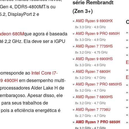
série Rembrandt
E Gen 4, DDR5-4800MT/s ou
(Zen 3+)
2, DisplayPort 2 e
»
AMD Ryzen 9 6900HX
O
8x 3.3 GHz - 4.9 GHz
adeon 680M
que agora é baseada
»
AMD Ryzen 9 PRO 6950H
8x 3.3 GHz - 4.9 GHz
té 2,2 GHz. Ela deve ser a iGPU
»
AMD Ryzen 7 7735HS
8x 3.2 GHz - 4.75 GHz
»
AMD Ryzen 9 6900HS
E
8x 3.3 GHz - 4.9 GHz
»
AMD Ryzen 7 6800H
corresponde ao
Intel Core i7-
E
8x 3.2 GHz - 4.7 GHz
9 4900H
em desempenho multi-
»
AMD Ryzen 7 PRO 6850HS
 processadores Alder Lake H de
8x 3.2 GHz - 4.7 GHz
 embaraçoso. Apesar disso, ele
»
AMD Ryzen 7 6800HS
para seus trabalhos de
8x 3.2 GHz - 4.7 GHz
»
AMD Ryzen 7 7736U
ois a eficiência energética é
8x 2.7 GHz - 4.7 GHz
»
AMD Ryzen 7 PRO 6850H
8x 3.2 GHz - 4.7 GHz