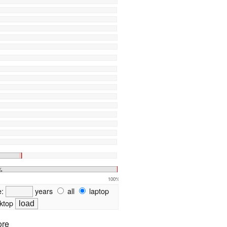
%
100%
e:
years
all
laptop
ktop
ore