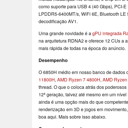
como suporte para USB 4 (40 Gbps), PCI-
LPDDR5-6400MT/s, WiFi 6E, Bluetooth LE 5.
decodificação AV1.
Uma grande novidade é a
gPU integrada R
na arquitetura RDNA2 e oferece 12 CUs a a
mais rápida de todas na época do anúncio.
Desempenho
O 6850H médio em nosso banco de dados 
11800H
,
AMD Ryzen 7 4800H
,
AMD Ryzen 
thread. O que o coloca atrás dos poderosos
12ª geração, talvez até mesmo em um nível
ainda é uma opção mais do que competente 
renderização em 3D e jogos em movimento, p
boa aqui. Mais sobre isso abaixo.