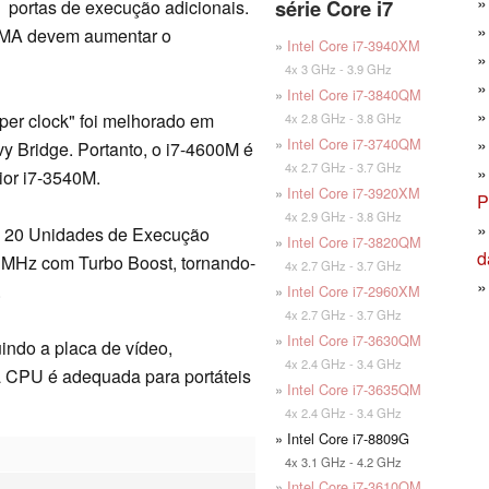
série Core i7
portas de execução adicionais.
FMA devem aumentar o
»
Intel Core i7-3940XM
4x 3 GHz - 3.9 GHz
»
Intel Core i7-3840QM
er clock" foi melhorado em
4x 2.8 GHz - 3.8 GHz
»
Intel Core i7-3740QM
y Bridge. Portanto, o i7-4600M é
4x 2.7 GHz - 3.7 GHz
ior i7-3540M.
»
Intel Core i7-3920XM
P
4x 2.9 GHz - 3.8 GHz
ce 20 Unidades de Execução
»
Intel Core i7-3820QM
d
 MHz com Turbo Boost, tornando-
4x 2.7 GHz - 3.7 GHz
.
»
Intel Core i7-2960XM
4x 2.7 GHz - 3.7 GHz
»
Intel Core i7-3630QM
ndo a placa de vídeo,
4x 2.4 GHz - 3.4 GHz
a CPU é adequada para portáteis
»
Intel Core i7-3635QM
4x 2.4 GHz - 3.4 GHz
» Intel Core i7-8809G
4x 3.1 GHz - 4.2 GHz
»
Intel Core i7-3610QM