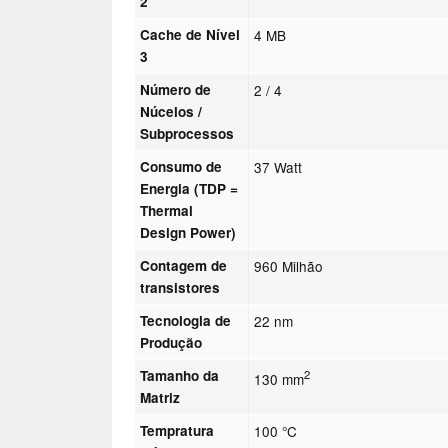
2
Cache de Nível
4 MB
3
Número de
2 / 4
Núcelos /
Subprocessos
Consumo de
37 Watt
Energia (TDP =
Thermal
Design Power)
Contagem de
960 Milhão
transistores
Tecnologia de
22 nm
Produção
Tamanho da
2
130 mm
Matriz
Tempratura
100 °C