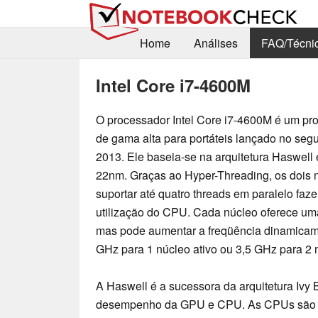
Home
Análises
FAQ/Técni
Intel Core i7-4600M
O processador Intel Core i7-4600M é um pr
de gama alta para portáteis lançado no segu
2013. Ele baseia-se na arquitetura Haswell
22nm. Graças ao Hyper-Threading, os dois
suportar até quatro threads em paralelo fa
utilização do CPU. Cada núcleo oferece um
mas pode aumentar a freqüência dinamicame
GHz para 1 núcleo ativo ou 3,5 GHz para 2 n
A Haswell é a sucessora da arquitetura Ivy 
desempenho da GPU e CPU. As CPUs são 