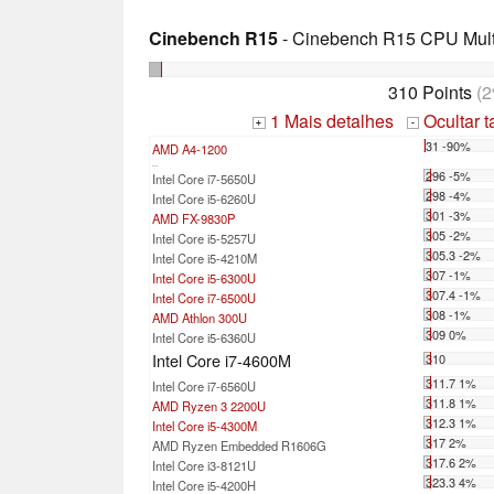
Cinebench R15
- Cinebench R15 CPU Multi
310 Points
(2
1 Mais detalhes
Ocultar 
+
-
31 -90%
AMD A4-1200
...
296 -5%
Intel Core i7-5650U
298 -4%
Intel Core i5-6260U
301 -3%
AMD FX-9830P
305 -2%
Intel Core i5-5257U
305.3 -2%
Intel Core i5-4210M
307 -1%
Intel Core i5-6300U
307.4 -1%
Intel Core i7-6500U
308 -1%
AMD Athlon 300U
309 0%
Intel Core i5-6360U
Intel Core i7-4600M
310
311.7 1%
Intel Core i7-6560U
311.8 1%
AMD Ryzen 3 2200U
312.3 1%
Intel Core i5-4300M
317 2%
AMD Ryzen Embedded R1606G
317.6 2%
Intel Core i3-8121U
323.3 4%
Intel Core i5-4200H