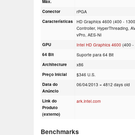
Máx.
Conector
rPGA
Características
HD Graphics 4600 (400 - 130
Controller, HyperThreading, AV
vPro, AES-NI
GPU
Intel HD Graphics 4600
(400 -
64 Bit
Suporte para 64 Bit
Architecture
x86
Preço Inicial
$346 U.S.
Data do
06/04/2013
= 4812 days old
Anúncio
Link do
ark.intel.com
Produto
(externo)
Benchmarks