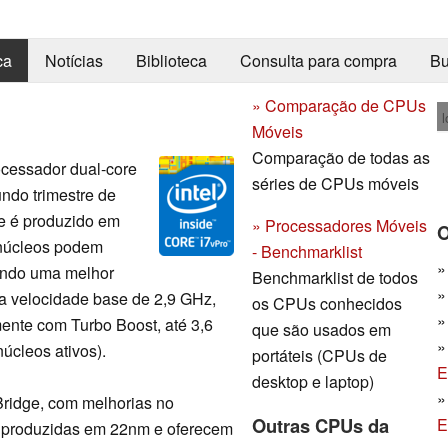
ca
Notícias
Biblioteca
Consulta para compra
Bu
» Comparação de CPUs
l
Móveis
Comparação de todas as
ocessador dual-core
séries de CPUs móveis
ndo trimestre de
 e é produzido em
» Processadores Móveis
O
 núcleos podem
- Benchmarklist
zendo uma melhor
Benchmarklist de todos
a velocidade base de 2,9 GHz,
os CPUs conhecidos
nte com Turbo Boost, até 3,6
que são usados em
úcleos ativos).
portáteis (CPUs de
E
desktop e laptop)
Bridge, com melhorias no
Outras CPUs da
E
produzidas em 22nm e oferecem