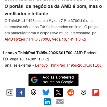
O portátil de negócios da AMD é bom, mas o
ventilador é irritante
O ThinkPad T495s com o Ryzen 7 Pro 3700U é uma
alternativa séria aos T490s baseados em Intel. O preço
em particular torna o dispositivo muito interessante, pois
não há muitos compromissos em comparação com o
AMD Ryzen 7 PRO 3700U, Vega 10, 14", 1.3 kg
modelo Intel.
Lenovo ThinkPad T495s-20QKS01E00
: AMD Radeon
RX Vega 10, 14.00", 1.3 kg
ánalise externa
»
Lenovo ThinkPad T495s-20QKS01E00
Add as a preferred
source on Google