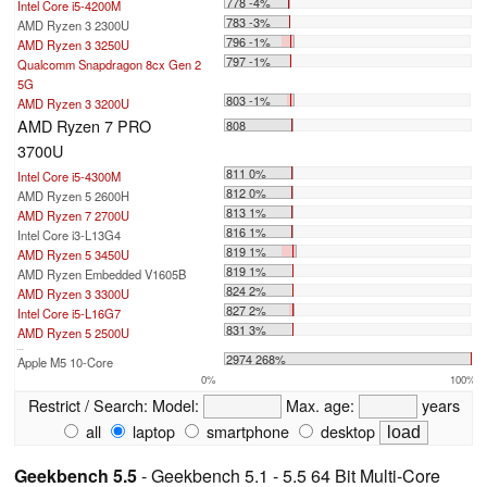
778 -4%
Intel Core i5-4200M
783 -3%
AMD Ryzen 3 2300U
796 -1%
AMD Ryzen 3 3250U
797 -1%
Qualcomm Snapdragon 8cx Gen 2
5G
803 -1%
AMD Ryzen 3 3200U
AMD Ryzen 7 PRO
808
3700U
811 0%
Intel Core i5-4300M
812 0%
AMD Ryzen 5 2600H
813 1%
AMD Ryzen 7 2700U
816 1%
Intel Core i3-L13G4
819 1%
AMD Ryzen 5 3450U
819 1%
AMD Ryzen Embedded V1605B
824 2%
AMD Ryzen 3 3300U
827 2%
Intel Core i5-L16G7
831 3%
AMD Ryzen 5 2500U
...
2974 268%
Apple M5 10-Core
0%
100%
Restrict / Search:
Model:
Max. age:
years
all
laptop
smartphone
desktop
Geekbench 5.5
- Geekbench 5.1 - 5.5 64 Bit Multi-Core