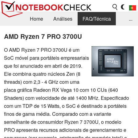
Home
Análises
FAQ/Técnica
...
Notícias
Biblioteca
Consulta para compra
AMD Ryzen 7 PRO 3700U
Busca
Contacto
O AMD Ryzen 7 PRO 3700U é um
SoC móvel para portáteis empresariais
que foi anunciado em abril de 2019.
Ele combina quatro núcleos Zen (8
threads) com 2,3 - 4 GHz com uma
placa gráfica Radeon RX Vega 10 com 10 CUs (640
Shaders) com velocidade de até 1400 MHz. Especificado
com um TDP de 15 Watts, o SoC é destinado a portáteis
finos de gama média. Comparado com a variante
semelhante de consumidor Ryzen 7 3700U, o modelo
PRO apresenta recursos adicionais de gerenciamento e
segurança (por exemplo, criptografia de memória total) e