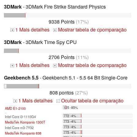
3DMark
- 3DMark Fire Strike Standard Physics
9338 Points
(17%)
1 Mais detalhes
Mostrar tabela de cpomparação
+
+
3DMark
- 3DMark Time Spy CPU
2706 Points
(11%)
1 Mais detalhes
Mostrar tabela de cpomparação
+
+
Geekbench 5.5
- Geekbench 5.1 - 5.5 64 Bit Single-Core
808 pontos
(27%)
1 Mais detalhes
Ocultar tabela de cmparação
+
-
125 -85%
AMD E1-2100
...
772 -4%
Intel Core i3-1110G4
773 -4%
MediaTek Kompanio 1300T
773 -4%
Intel Core m3-7Y32
775 -4%
MediaTek Kompanio 838