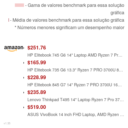
- Gama de valores benchmark para essa solução
gráfica
- Média de valores benchmark para essa solução gráfica
* Números menores significam um desempenho maior
$251.76
HP Elitebook 745 G6 14" Laptop AMD Ryzen 7 Pro-3700U 16GB 256GB SSD W11P (Renewed)
$165.99
HP Elitebook 735 G6 13.3" Ryzen 7 PRO 3700U 8GB 256GB SSD W11P (Low Batt Health)
$228.99
HP Elitebook 845 G7 14" Ryzen 7 PRO 3700U 16GB 256GB SSD W11P Low Battery Health (Renewed)
$235.89
Lenovo Thinkpad T495 14" Laptop Ryzen 7 Pro 3700U 8GB RAM 256GB SSD W10P (Renewed)
$519.00
ASUS VivoBook 14 inch FHD Laptop, AMD Ryzen 7 3700U, 8GB DDR4, 512GB SSD, Backlit Keyboard, Fingerprint Reader, AMD Radeon RX Vega 10 Graphics, Windows 11 Pro, Slate Grey with HEX Mouse Pad
v1.35