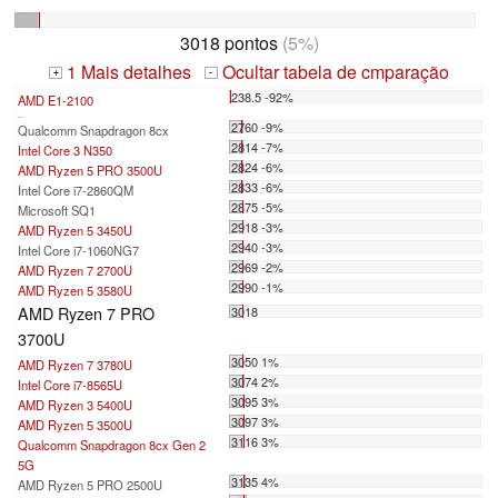
3018 pontos
(5%)
1 Mais detalhes
Ocultar tabela de cmparação
+
-
238.5 -92%
AMD E1-2100
...
2760 -9%
Qualcomm Snapdragon 8cx
2814 -7%
Intel Core 3 N350
2824 -6%
AMD Ryzen 5 PRO 3500U
2833 -6%
Intel Core i7-2860QM
2875 -5%
Microsoft SQ1
2918 -3%
AMD Ryzen 5 3450U
2940 -3%
Intel Core i7-1060NG7
2969 -2%
AMD Ryzen 7 2700U
2990 -1%
AMD Ryzen 5 3580U
AMD Ryzen 7 PRO
3018
3700U
3050 1%
AMD Ryzen 7 3780U
3074 2%
Intel Core i7-8565U
3095 3%
AMD Ryzen 3 5400U
3097 3%
AMD Ryzen 5 3500U
3116 3%
Qualcomm Snapdragon 8cx Gen 2
5G
3135 4%
AMD Ryzen 5 PRO 2500U