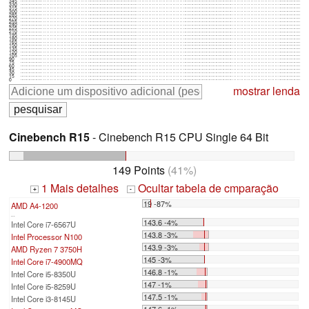
345
330
315
300
285
270
255
240
225
210
195
180
165
150
135
120
105
90
75
60
45
30
15
0
mostrar lenda
Cinebench R15
- Cinebench R15 CPU Single 64 Bit
149 Points
(41%)
1 Mais detalhes
Ocultar tabela de cmparação
+
-
19 -87%
AMD A4-1200
...
143.6 -4%
Intel Core i7-6567U
143.8 -3%
Intel Processor N100
143.9 -3%
AMD Ryzen 7 3750H
145 -3%
Intel Core i7-4900MQ
146.8 -1%
Intel Core i5-8350U
147 -1%
Intel Core i5-8259U
147.5 -1%
Intel Core i3-8145U