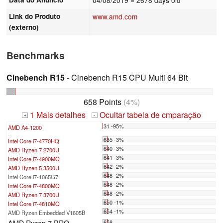
Link do Produto
www.amd.com
(externo)
Benchmarks
Cinebench R15
- Cinebench R15 CPU Multi 64 Bit
658 Points
(4%)
1 Mais detalhes
Ocultar tabela de cmparação
+
-
31 -95%
AMD A4-1200
...
635 -3%
Intel Core i7-4770HQ
640 -3%
AMD Ryzen 7 2700U
641 -3%
Intel Core i7-4900MQ
642 -2%
AMD Ryzen 5 3500U
648 -2%
Intel Core i7-1065G7
648 -2%
Intel Core i7-4800MQ
648 -2%
AMD Ryzen 7 3700U
650 -1%
Intel Core i7-4810MQ
654 -1%
AMD Ryzen Embedded V1605B
AMD Ryzen 7 PRO
658