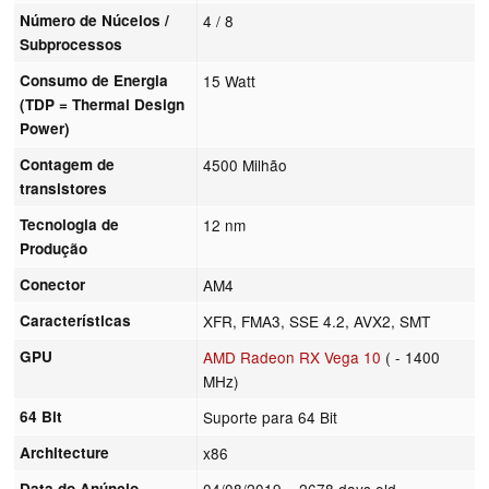
Número de Núcelos /
4 / 8
Subprocessos
Consumo de Energia
15 Watt
(TDP = Thermal Design
Power)
Contagem de
4500 Milhão
transistores
Tecnologia de
12 nm
Produção
Conector
AM4
Características
XFR, FMA3, SSE 4.2, AVX2, SMT
GPU
AMD Radeon RX Vega 10
( - 1400
MHz)
64 Bit
Suporte para 64 Bit
Architecture
x86
Data do Anúncio
04/08/2019
= 2678 days old