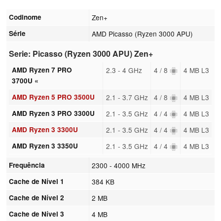
Codinome
Zen+
Série
AMD Picasso (Ryzen 3000 APU)
Serie: Picasso (Ryzen 3000 APU) Zen+
AMD Ryzen 7 PRO
2.3 - 4 GHz
4 / 8
4 MB L3
3700U «
AMD Ryzen 5 PRO 3500U
2.1 - 3.7 GHz
4 / 8
4 MB L3
AMD Ryzen 3 PRO 3300U
2.1 - 3.5 GHz
4 / 4
4 MB L3
AMD Ryzen 3 3300U
2.1 - 3.5 GHz
4 / 4
4 MB L3
AMD Ryzen 3 3350U
2.1 - 3.5 GHz
4 / 4
4 MB L3
Frequência
2300 - 4000 MHz
Cache de Nível 1
384 KB
Cache de Nível 2
2 MB
Cache de Nível 3
4 MB