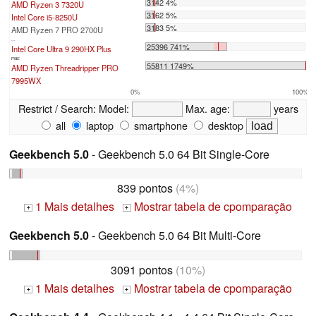
3142 4%
AMD Ryzen 3 7320U
3162 5%
Intel Core i5-8250U
3183 5%
AMD Ryzen 7 PRO 2700U
...
25396 741%
Intel Core Ultra 9 290HX Plus
max:
55811 1749%
AMD Ryzen Threadripper PRO
7995WX
0%
100%
Restrict / Search:
Model:
Max. age:
years
all
laptop
smartphone
desktop
Geekbench 5.0
- Geekbench 5.0 64 Bit Single-Core
839 pontos
(4%)
1 Mais detalhes
Mostrar tabela de cpomparação
+
+
Geekbench 5.0
- Geekbench 5.0 64 Bit Multi-Core
3091 pontos
(10%)
1 Mais detalhes
Mostrar tabela de cpomparação
+
+