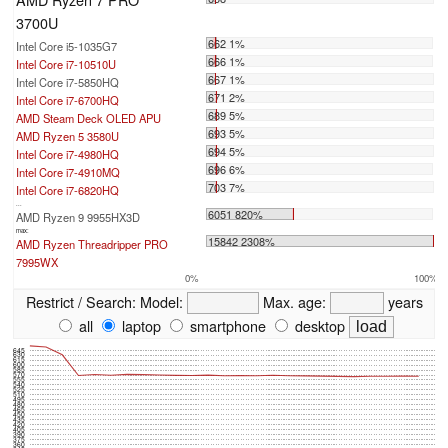
3700U
662 1%
Intel Core i5-1035G7
666 1%
Intel Core i7-10510U
667 1%
Intel Core i7-5850HQ
671 2%
Intel Core i7-6700HQ
689 5%
AMD Steam Deck OLED APU
693 5%
AMD Ryzen 5 3580U
694 5%
Intel Core i7-4980HQ
696 6%
Intel Core i7-4910MQ
703 7%
Intel Core i7-6820HQ
...
6051 820%
AMD Ryzen 9 9955HX3D
max:
15842 2308%
AMD Ryzen Threadripper PRO
7995WX
0%
100%
Restrict / Search:
Model:
Max. age:
years
all
laptop
smartphone
desktop
645
630
615
600
585
570
555
540
525
510
495
480
465
450
435
420
405
390
375
360