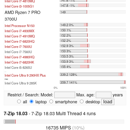
147.6 -1%
Intel Core i7-4810MQ
147.8 -1%
Intel Core i3-1005G1
AMD Ryzen 7 PRO
149
3700U
149.2 0%
Intel Processor N150
150 1%
Intel Core i7-4930MX
152 2%
Intel Core i7-4910MQ
152 2%
Intel Core i7-6820HQ
152.9 3%
Intel Core i7-7600U
153 3%
Intel Core i7-7560U
153.5 3%
Intel Core i7-4980HQ
153.9 3%
Intel Core i7-6820HK
155 4%
Intel Core i5-8265U
...
339.2 128%
Intel Core Ultra 9 290HX Plus
max:
359.7 141%
Intel Core Ultra 9 285K
0%
100%
Restrict / Search:
Model:
Max. age:
years
all
laptop
smartphone
desktop
7-Zip 18.03
- 7-Zip 18.03 Multi Thread 4 runs
16735 MIPS
(10%)