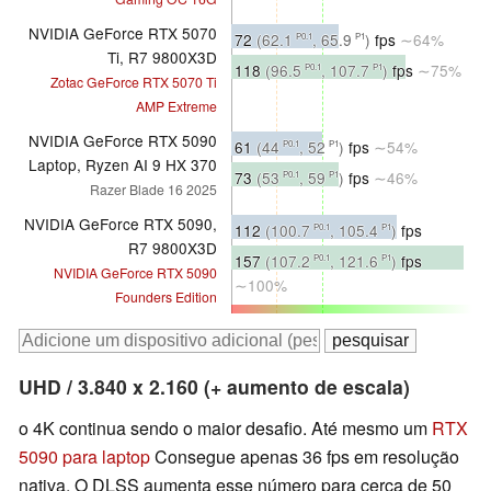
NVIDIA GeForce RTX 5070
72
(62.1
, 65.9
)
fps
∼64%
P0.1
P1
Ti, R7 9800X3D
118
(96.5
, 107.7
)
fps
∼75%
P0.1
P1
Zotac GeForce RTX 5070 Ti
AMP Extreme
NVIDIA GeForce RTX 5090
61
(44
, 52
)
fps
∼54%
P0.1
P1
Laptop, Ryzen AI 9 HX 370
73
(53
, 59
)
fps
∼46%
P0.1
P1
Razer Blade 16 2025
NVIDIA GeForce RTX 5090,
112
(100.7
, 105.4
)
fps
P0.1
P1
R7 9800X3D
∼100%
157
(107.2
, 121.6
)
fps
P0.1
P1
NVIDIA GeForce RTX 5090
∼100%
Founders Edition
UHD / 3.840 x 2.160 (+ aumento de escala)
o 4K continua sendo o maior desafio. Até mesmo um
RTX
5090 para laptop
Consegue apenas 36 fps em resolução
nativa. O DLSS aumenta esse número para cerca de 50