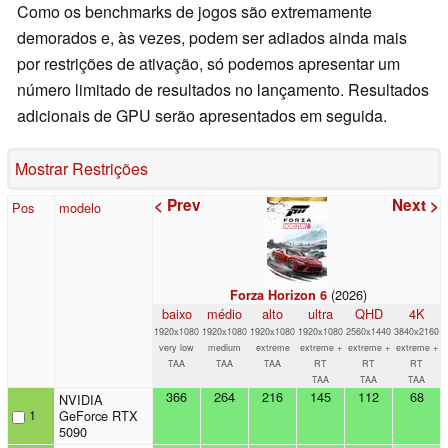
Como os benchmarks de jogos são extremamente
demorados e, às vezes, podem ser adiados ainda mais
por restrições de ativação, só podemos apresentar um
número limitado de resultados no lançamento. Resultados
adicionais de GPU serão apresentados em seguida.
Mostrar Restrições
< Prev
Next >
Pos
modelo
(2026)
Forza Horizon 6
baixo
médio
alto
ultra
QHD
4K
1920x1080
1920x1080
1920x1080
1920x1080
2560x1440
3840x2160
very low
medium
extreme
extreme +
extreme +
extreme +
TAA
TAA
TAA
RT
RT
RT
TAA
TAA
TAA
366
264
216
145
112
68
NVIDIA
1
GeForce RTX
5090