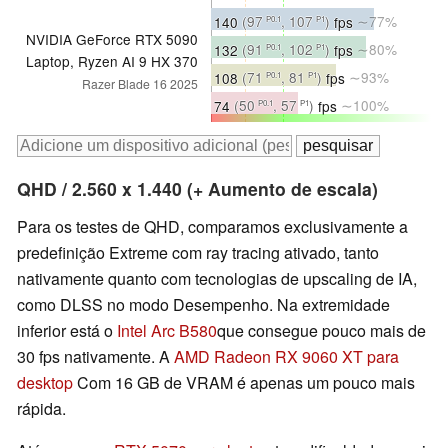
140
(97
, 107
)
fps
∼77%
P0.1
P1
NVIDIA GeForce RTX 5090
132
(91
, 102
)
fps
∼80%
P0.1
P1
Laptop, Ryzen AI 9 HX 370
108
(71
, 81
)
fps
∼93%
P0.1
P1
Razer Blade 16 2025
74
(50
, 57
)
fps
∼100%
P0.1
P1
QHD / 2.560 x 1.440 (+ Aumento de escala)
Para os testes de QHD, comparamos exclusivamente a
predefinição Extreme com ray tracing ativado, tanto
nativamente quanto com tecnologias de upscaling de IA,
como DLSS no modo Desempenho. Na extremidade
inferior está o
Intel Arc B580
que consegue pouco mais de
30 fps nativamente. A
AMD Radeon RX 9060 XT para
desktop
Com 16 GB de VRAM é apenas um pouco mais
rápida.