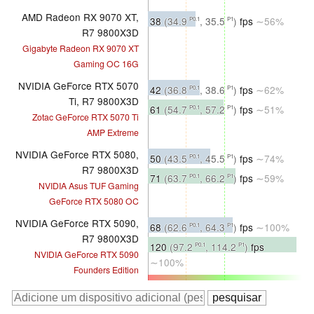
AMD Radeon RX 9070 XT,
38
(34.9
, 35.5
)
fps
∼56%
P0.1
P1
R7 9800X3D
Gigabyte Radeon RX 9070 XT
Gaming OC 16G
NVIDIA GeForce RTX 5070
42
(36.8
, 38.6
)
fps
∼62%
P0.1
P1
Ti, R7 9800X3D
61
(54.7
, 57.2
)
fps
∼51%
P0.1
P1
Zotac GeForce RTX 5070 Ti
AMP Extreme
NVIDIA GeForce RTX 5080,
50
(43.5
, 45.5
)
fps
∼74%
P0.1
P1
R7 9800X3D
71
(63.7
, 66.2
)
fps
∼59%
P0.1
P1
NVIDIA Asus TUF Gaming
GeForce RTX 5080 OC
NVIDIA GeForce RTX 5090,
68
(62.6
, 64.3
)
fps
∼100%
P0.1
P1
R7 9800X3D
120
(97.2
, 114.2
)
fps
P0.1
P1
NVIDIA GeForce RTX 5090
∼100%
Founders Edition