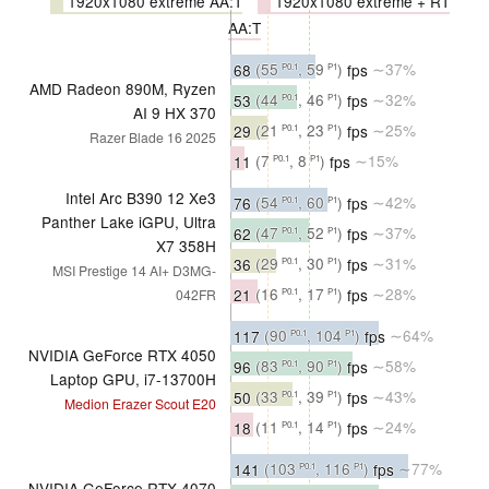
1920x1080 extreme AA:T
1920x1080 extreme + RT
AA:T
68
(55
, 59
)
fps
∼37%
P0.1
P1
AMD Radeon 890M, Ryzen
53
(44
, 46
)
fps
∼32%
P0.1
P1
AI 9 HX 370
29
(21
, 23
)
fps
∼25%
P0.1
P1
Razer Blade 16 2025
11
(7
, 8
)
fps
∼15%
P0.1
P1
Intel Arc B390 12 Xe3
76
(54
, 60
)
fps
∼42%
P0.1
P1
Panther Lake iGPU, Ultra
62
(47
, 52
)
fps
∼37%
P0.1
P1
X7 358H
36
(29
, 30
)
fps
∼31%
P0.1
P1
MSI Prestige 14 AI+ D3MG-
21
(16
, 17
)
fps
∼28%
042FR
P0.1
P1
117
(90
, 104
)
fps
∼64%
P0.1
P1
NVIDIA GeForce RTX 4050
96
(83
, 90
)
fps
∼58%
P0.1
P1
Laptop GPU, i7-13700H
50
(33
, 39
)
fps
∼43%
P0.1
P1
Medion Erazer Scout E20
18
(11
, 14
)
fps
∼24%
P0.1
P1
141
(103
, 116
)
fps
∼77%
P0.1
P1
NVIDIA GeForce RTX 4070