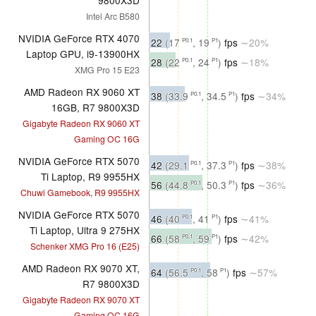
9800X3D
Intel Arc B580
NVIDIA GeForce RTX 4070
22
(17
, 19
)
fps
∼20%
P0.1
P1
Laptop GPU, i9-13900HX
28
(22
, 24
)
fps
∼18%
P0.1
P1
XMG Pro 15 E23
AMD Radeon RX 9060 XT
38
(33.9
, 34.5
)
fps
∼34%
P0.1
P1
16GB, R7 9800X3D
Gigabyte Radeon RX 9060 XT
Gaming OC 16G
NVIDIA GeForce RTX 5070
42
(29.1
, 37.3
)
fps
∼38%
P0.1
P1
Ti Laptop, R9 9955HX
56
(44.8
, 50.3
)
fps
∼36%
P0.1
P1
Chuwi Gamebook, R9 9955HX
NVIDIA GeForce RTX 5070
46
(40
, 41
)
fps
∼41%
P0.1
P1
Ti Laptop, Ultra 9 275HX
66
(58
, 59
)
fps
∼42%
P0.1
P1
Schenker XMG Pro 16 (E25)
AMD Radeon RX 9070 XT,
64
(56.5
, 58
)
fps
∼57%
P0.1
P1
R7 9800X3D
Gigabyte Radeon RX 9070 XT
Gaming OC 16G