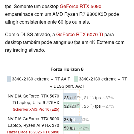
fps. Somente um desktop
GeForce RTX 5090
emparelhada com um AMD Ryzen R7 9800X3D pode
atingir consistentemente 60 fps ou mais.
Com o DLSS ativado, a
GeForce RTX 5070 Ti
para
desktop também pode atingir 60 fps em 4K Extreme com
ray tracing ativado.
Forza Horizon 6
3840x2160 extreme + RT AA:T
3840x2160 extreme + RT
+ DLSS perf. AA:T
NVIDIA GeForce RTX 5070
25
(16
, 21
)
fps
∼37%
P0.1
P1
Ti Laptop, Ultra 9 275HX
32
(23
, 25
)
fps
∼27%
P0.1
P1
Schenker XMG Pro 16 (E25)
NVIDIA GeForce RTX 5090
36 fps
∼53%
Laptop, Ryzen AI 9 HX 370
50 fps
∼42%
Razer Blade 16 2025 RTX 5090