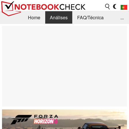
Home
Análises
FAQ/Técnica
...
Notícias
Biblioteca
Consulta para compra
Busca
Contacto