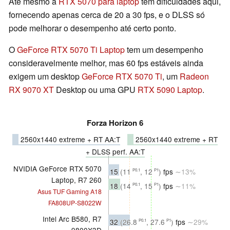
Até mesmo a
RTX 5070 para laptop
tem dificuldades aqui,
fornecendo apenas cerca de 20 a 30 fps, e o DLSS só
pode melhorar o desempenho até certo ponto.
O
GeForce RTX 5070 Ti Laptop
tem um desempenho
consideravelmente melhor, mas 60 fps estáveis ainda
exigem um desktop
GeForce RTX 5070 Ti
, um
Radeon
RX 9070 XT
Desktop ou uma GPU
RTX 5090 Laptop
.
Forza Horizon 6
2560x1440 extreme + RT AA:T
2560x1440 extreme + RT
+ DLSS perf. AA:T
NVIDIA GeForce RTX 5070
15
(11
, 12
)
fps
∼13%
P0.1
P1
Laptop, R7 260
18
(14
, 15
)
fps
∼11%
P0.1
P1
Asus TUF Gaming A18
FA808UP-S8022W
Intel Arc B580, R7
32
(26.8
, 27.6
)
fps
∼29%
P0.1
P1