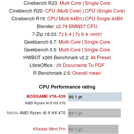
Cinebench R23:
Multi Core
|
Single Core
Cinebench R20:
CPU (Multi Core)
|
CPU (Single Core)
Cinebench R15:
CPU Multi 64Bit
|
CPU Single 64Bit
Blender:
v2.79 BMW27 CPU
7-Zip 18.03:
7z b 4
|
7z b 4 -mmt1
Geekbench 6.7:
Multi-Core
|
Single-Core
Geekbench 5.5:
Multi-Core
|
Single-Core
HWBOT x265 Benchmark v2.2:
4k Preset
LibreOffice :
20 Documents To PDF
R Benchmark 2.5:
Overall mean
CPU Performance rating
BOSGAME VTA-439
86.1
pt
AMD Ryzen AI 9 HX 470
Média
AMD Ryzen AI 9 HX 470
83.7
pt
Khadas Mind Pro
80.1
pt