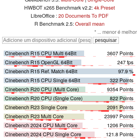
HWBOT x265 Benchmark v2.2:
4k Preset
LibreOffice :
20 Documents To PDF
R Benchmark 2.5:
Overall mean
* ... menor é melhor
Cinebench R15 CPU Multi 64Bit
3607 Points
Cinebench R15 OpenGL 64Bit
247 fps
Cinebench R15 Ref. Match 64Bit
97.9 %
Cinebench R15 CPU Single 64Bit
322 Points
Cinebench R20 CPU (Multi Core)
9354 Points
Cinebench R20 CPU (Single Core)
822 Points
Cinebench R23 Single Core
2091 Points
Cinebench R23 Multi Core
23997 Points
Cinebench 2024 CPU Multi Core
1206 Points
Cinebench 2024 CPU Single Core
121.8 Points