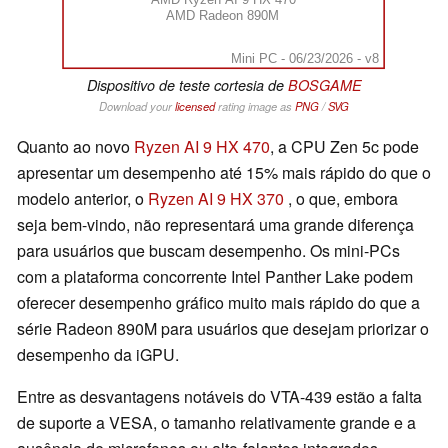
AMD Radeon 890M
Mini PC - 06/23/2026 - v8
Dispositivo de teste cortesia de
BOSGAME
Download your
licensed
rating image as
PNG
/
SVG
Quanto ao novo
Ryzen AI 9 HX 470
, a CPU Zen 5c pode
apresentar um desempenho até 15% mais rápido do que o
modelo anterior, o
Ryzen AI 9 HX 370
, o que, embora
seja bem-vindo, não representará uma grande diferença
para usuários que buscam desempenho. Os mini-PCs
com a plataforma concorrente Intel Panther Lake podem
oferecer desempenho gráfico muito mais rápido do que a
série Radeon 890M para usuários que desejam priorizar o
desempenho da iGPU.
Entre as desvantagens notáveis do VTA-439 estão a falta
de suporte a VESA, o tamanho relativamente grande e a