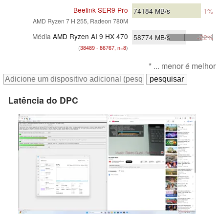
Beelink SER9 Pro
74184
MB/s
-1%
AMD Ryzen 7 H 255, Radeon 780M
Média
AMD Ryzen AI 9 HX 470
58774
MB/s
-22%
(
38489 - 86767, n=8
)
* ... menor é melhor
Latência do DPC