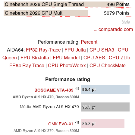
Cinebench 2026 CPU Single Thread
496 Points
Cinebench 2026 CPU Multi
5079 Points
Ajuda
... comparado com
Performance rating:
Percent
AIDA64:
FP32 Ray-Trace
|
FPU Julia
|
CPU SHA3
|
CPU
Queen
|
FPU SinJulia
|
FPU Mandel
|
CPU AES
|
CPU ZLib
|
FP64 Ray-Trace
|
CPU PhotoWorxx
|
CPU CheckMate
Performance rating
-1!
95.4
pt
BOSGAME VTA-439
AMD Ryzen AI 9 HX 470, Radeon 890M
Média
AMD Ryzen AI 9 HX 470
95.3
pt
-1!
85.3
pt
GMK EVO-X1
AMD Ryzen AI 9 HX 370, Radeon 890M