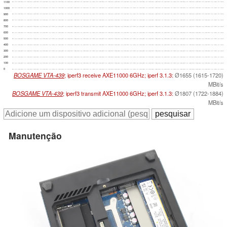
1100
1000
900
800
700
600
500
400
300
200
100
0
BOSGAME VTA-439
; iperf3 receive AXE11000 6GHz; iperf 3.1.3:
Ø1655 (1615-1720)
MBit/s
BOSGAME VTA-439
; iperf3 transmit AXE11000 6GHz; iperf 3.1.3:
Ø1807 (1722-1884)
MBit/s
Manutenção