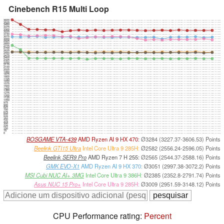
Cinebench R15 Multi Loop
3600
3525
3450
3375
3300
3225
3150
3075
3000
2925
2850
2775
2700
2625
2550
2475
2400
2325
2250
2175
2100
2025
1950
1875
1800
1725
1650
1575
1500
1425
1350
1275
1200
1125
1050
975
900
825
750
675
600
525
450
375
300
225
150
75
0
BOSGAME VTA-439
AMD Ryzen AI 9 HX 470:
Ø3284 (3227.37-3606.53) Points
Beelink GTI15 Ultra
Intel Core Ultra 9 285H:
Ø2582 (2556.24-2596.05) Points
Beelink SER9 Pro
AMD Ryzen 7 H 255:
Ø2565 (2544.37-2588.16) Points
GMK EVO-X1
AMD Ryzen AI 9 HX 370:
Ø3051 (2997.38-3072.2) Points
MSI Cubi NUC AI+ 3MG
Intel Core Ultra 9 386H:
Ø2385 (2352.8-2791.74) Points
Asus NUC 15 Pro+
Intel Core Ultra 9 285H:
Ø3009 (2951.59-3148.12) Points
CPU Performance rating:
Percent