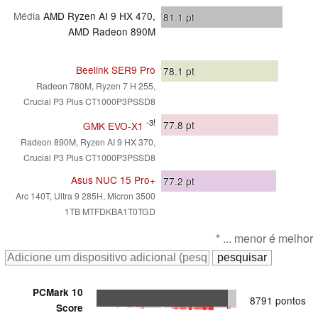
Média
AMD Ryzen AI 9 HX 470,
81.1
pt
AMD Radeon 890M
Beelink SER9 Pro
78.1
pt
Radeon 780M, Ryzen 7 H 255,
Crucial P3 Plus CT1000P3PSSD8
-3!
77.8
pt
GMK EVO-X1
Radeon 890M, Ryzen AI 9 HX 370,
Crucial P3 Plus CT1000P3PSSD8
Asus NUC 15 Pro+
77.2
pt
Arc 140T, Ultra 9 285H, Micron 3500
1TB MTFDKBA1T0TGD
* ... menor é melhor
PCMark 10
8791 pontos
Score