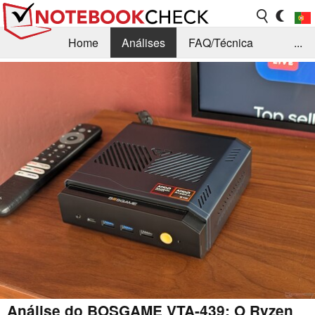
Home
Análises
FAQ/Técnica
...
Notícias
Biblioteca
Consulta para compra
Busca
Contacto
Análise do BOSGAME VTA-439: O Ryzen