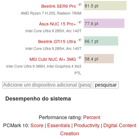
-1!
81.5
pt
Beelink SER9 Pro
AMD Ryzen 7 H 255, Radeon 780M
-1!
77.6
pt
Asus NUC 15 Pro+
Intel Core Ultra 9 285H, Arc 140T
-1!
66.1
pt
Beelink GTI15 Ultra
Intel Core Ultra 9 285H, Arc 140T
-1!
58.4
pt
MSI Cubi NUC AI+ 3MG
Intel Core Ultra 9 386H, Intel Graphics 4 Xe3
PTL
Desempenho do sistema
Performance rating:
Percent
PCMark 10:
Score
|
Essentials
|
Productivity
|
Digital Content
Creation