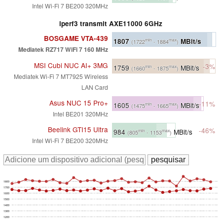
Intel Wi-Fi 7 BE200 320MHz
iperf3 transmit AXE11000 6GHz
BOSGAME VTA-439
1807
MBit/s
min
max
(1722
- 1884
)
Mediatek RZ717 WiFi 7 160 MHz
MSI Cubi NUC AI+ 3MG
-3%
1759
MBit/s
min
max
(1660
- 1875
)
Mediatek Wi-Fi 7 MT7925 Wireless
LAN Card
Asus NUC 15 Pro+
-11%
1605
MBit/s
min
max
(1475
- 1665
)
Intel BE201 320MHz
Beelink GTI15 Ultra
-46%
984
MBit/s
min
max
(805
- 1153
)
Intel Wi-Fi 7 BE200 320MHz
1800
1700
1600
1500
1400
1300
1200