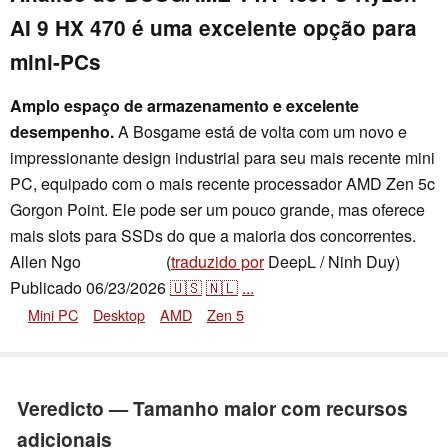
AI 9 HX 470 é uma excelente opção para
mini-PCs
Amplo espaço de armazenamento e excelente
desempenho.
A Bosgame está de volta com um novo e
impressionante design industrial para seu mais recente mini
PC, equipado com o mais recente processador AMD Zen 5c
Gorgon Point. Ele pode ser um pouco grande, mas oferece
mais slots para SSDs do que a maioria dos concorrentes.
Allen Ngo
(
traduzido por
DeepL / Ninh Duy)
,
👁
Allen Ngo
Publicado
06/23/2026
🇺🇸
🇳🇱
...
Mini PC
Desktop
AMD
Zen 5
Veredicto — Tamanho maior com recursos
adicionais