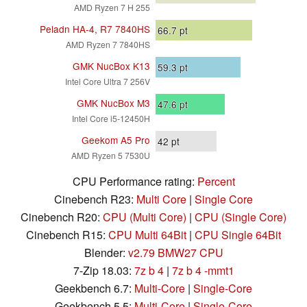
AMD Ryzen 7 H 255
Peladn HA-4, R7 7840HS
66.7
pt
AMD Ryzen 7 7840HS
GMK NucBox K13
59.3
pt
Intel Core Ultra 7 256V
GMK NucBox M3
47.6
pt
Intel Core i5-12450H
Geekom A5 Pro
42
pt
AMD Ryzen 5 7530U
CPU Performance rating:
Percent
Cinebench R23:
Multi Core
|
Single Core
Cinebench R20:
CPU (Multi Core)
|
CPU (Single Core)
Cinebench R15:
CPU Multi 64Bit
|
CPU Single 64Bit
Blender:
v2.79 BMW27 CPU
7-Zip 18.03:
7z b 4
|
7z b 4 -mmt1
Geekbench 6.7:
Multi-Core
|
Single-Core
Geekbench 5.5:
Multi-Core
|
Single-Core