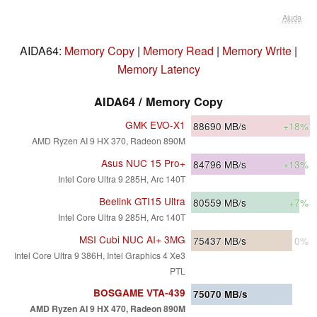
Ajuda
AIDA64:
Memory Copy
|
Memory Read
|
Memory Write
|
Memory Latency
AIDA64 / Memory Copy
GMK EVO-X1
88690
MB/s
+18%
AMD Ryzen AI 9 HX 370, Radeon 890M
Asus NUC 15 Pro+
84796
MB/s
+13%
Intel Core Ultra 9 285H, Arc 140T
Beelink GTI15 Ultra
80559
MB/s
+7%
Intel Core Ultra 9 285H, Arc 140T
MSI Cubi NUC AI+ 3MG
75437
MB/s
0%
Intel Core Ultra 9 386H, Intel Graphics 4 Xe3
PTL
BOSGAME VTA-439
75070
MB/s
AMD Ryzen AI 9 HX 470, Radeon 890M