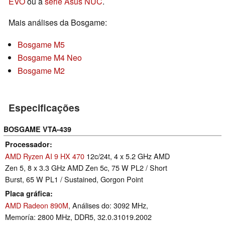
EVO
ou a
série Asus NUC
.
Mais análises da Bosgame:
Bosgame M5
Bosgame M4 Neo
Bosgame M2
Especificações
BOSGAME VTA-439
Processador
AMD Ryzen AI 9 HX 470
12c/24t, 4 x 5.2 GHz AMD
Zen 5, 8 x 3.3 GHz AMD Zen 5c, 75 W PL2 / Short
Burst, 65 W PL1 / Sustained, Gorgon Point
Placa gráfica
AMD Radeon 890M
, Análises do: 3092 MHz,
Memoría: 2800 MHz, DDR5, 32.0.31019.2002