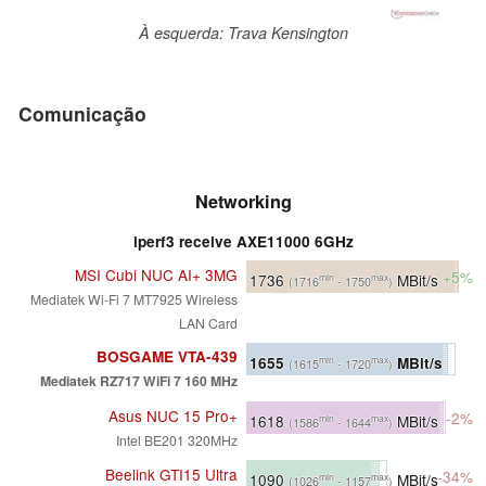
À esquerda: Trava Kensington
Comunicação
Networking
iperf3 receive AXE11000 6GHz
MSI Cubi NUC AI+ 3MG
+5%
1736
MBit/s
min
max
(1716
- 1750
)
Mediatek Wi-Fi 7 MT7925 Wireless
LAN Card
BOSGAME VTA-439
1655
MBit/s
min
max
(1615
- 1720
)
Mediatek RZ717 WiFi 7 160 MHz
Asus NUC 15 Pro+
-2%
1618
MBit/s
min
max
(1586
- 1644
)
Intel BE201 320MHz
Beelink GTI15 Ultra
-34%
1090
MBit/s
min
max
(1026
- 1157
)