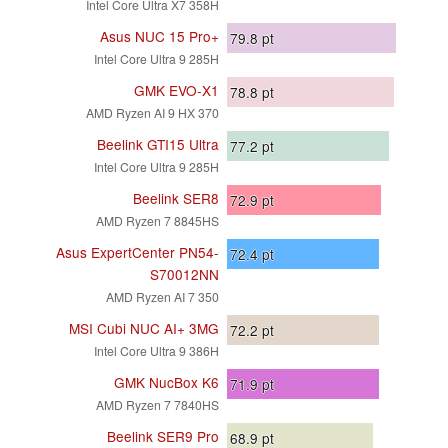
Intel Core Ultra X7 358H
Asus NUC 15 Pro+
79.8
pt
Intel Core Ultra 9 285H
GMK EVO-X1
78.8
pt
AMD Ryzen AI 9 HX 370
Beelink GTI15 Ultra
77.2
pt
Intel Core Ultra 9 285H
Beelink SER8
72.9
pt
AMD Ryzen 7 8845HS
Asus ExpertCenter PN54-
72.4
pt
S70012NN
AMD Ryzen AI 7 350
MSI Cubi NUC AI+ 3MG
72.2
pt
Intel Core Ultra 9 386H
GMK NucBox K6
71.9
pt
AMD Ryzen 7 7840HS
Beelink SER9 Pro
68.9
pt