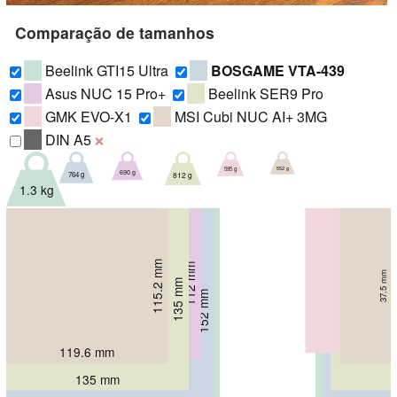
Comparação de tamanhos
Beelink GTI15 Ultra
BOSGAME VTA-439
Asus NUC 15 Pro+
Beelink SER9 Pro
GMK EVO-X1
MSI Cubi NUC AI+ 3MG
DIN A5
❌
552 g
595 g
690 g
764 g
812 g
1.3 kg
107.3 mm
115.2 mm
112 mm
63.2 mm
37.5 mm
42 mm
135 mm
44.7 mm
152 mm
158 mm
50 mm
55.8 mm
110.19 mm
144 mm
119.6 mm
135 mm