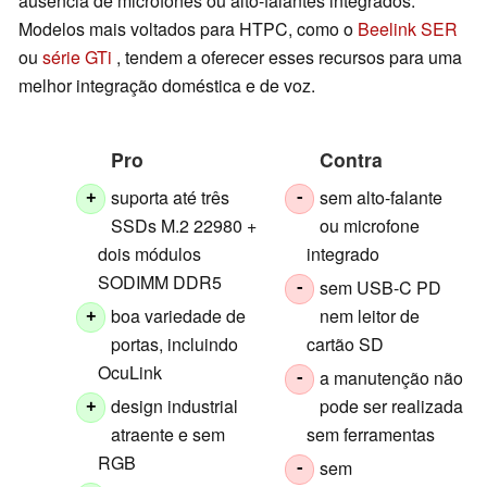
ausência de microfones ou alto-falantes integrados.
Modelos mais voltados para HTPC, como o
Beelink SER
ou
série GTi
, tendem a oferecer esses recursos para uma
melhor integração doméstica e de voz.
Pro
Contra
suporta até três
sem alto-falante
+
-
SSDs M.2 22980 +
ou microfone
dois módulos
integrado
SODIMM DDR5
sem USB-C PD
-
boa variedade de
nem leitor de
+
portas, incluindo
cartão SD
OcuLink
a manutenção não
-
design industrial
pode ser realizada
+
atraente e sem
sem ferramentas
RGB
sem
-