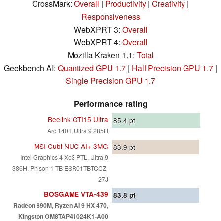
CrossMark:
Overall
|
Productivity
|
Creativity
|
Responsiveness
WebXPRT 3:
Overall
WebXPRT 4:
Overall
Mozilla Kraken 1.1:
Total
Geekbench AI:
Quantized GPU 1.7
|
Half Precision GPU 1.7
|
Single Precision GPU 1.7
Performance rating
Beelink GTI15 Ultra
85.4
pt
Arc 140T, Ultra 9 285H
MSI Cubi NUC AI+ 3MG
83.9
pt
Intel Graphics 4 Xe3 PTL, Ultra 9
386H, Phison 1 TB ESR01TBTCCZ-
27J
BOSGAME VTA-439
83.8
pt
Radeon 890M, Ryzen AI 9 HX 470,
Kingston OM8TAP41024K1-A00