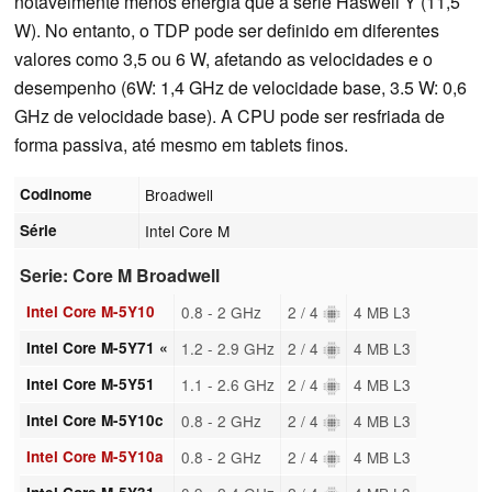
notavelmente menos energia que a série Haswell Y (11,5
W). No entanto, o TDP pode ser definido em diferentes
valores como 3,5 ou 6 W, afetando as velocidades e o
desempenho (6W: 1,4 GHz de velocidade base, 3.5 W: 0,6
GHz de velocidade base). A CPU pode ser resfriada de
forma passiva, até mesmo em tablets finos.
Codinome
Broadwell
Série
Intel Core M
Serie: Core M Broadwell
Intel Core M-5Y10
0.8 - 2 GHz
2 / 4
4 MB L3
Intel Core M-5Y71 «
1.2 - 2.9 GHz
2 / 4
4 MB L3
Intel Core M-5Y51
1.1 - 2.6 GHz
2 / 4
4 MB L3
Intel Core M-5Y10c
0.8 - 2 GHz
2 / 4
4 MB L3
Intel Core M-5Y10a
0.8 - 2 GHz
2 / 4
4 MB L3