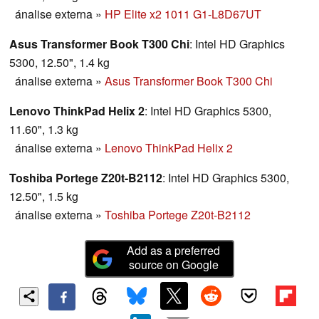
ánalise externa
»
HP Elite x2 1011 G1-L8D67UT
Asus Transformer Book T300 Chi
: Intel HD Graphics
5300, 12.50", 1.4 kg
ánalise externa
»
Asus Transformer Book T300 Chi
Lenovo ThinkPad Helix 2
: Intel HD Graphics 5300,
11.60", 1.3 kg
ánalise externa
»
Lenovo ThinkPad Helix 2
Toshiba Portege Z20t-B2112
: Intel HD Graphics 5300,
12.50", 1.5 kg
ánalise externa
»
Toshiba Portege Z20t-B2112
Add as a preferred
source on Google