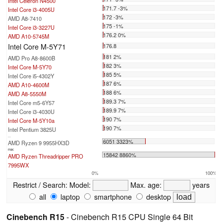
Intel Celeron N4500
171.7 -3%
Intel Core i3-4005U
172 -3%
AMD A8-7410
175 -1%
Intel Core i3-3227U
176.2 0%
AMD A10-5745M
Intel Core M-5Y71
176.8
181 2%
AMD Pro A8-8600B
182 3%
Intel Core M-5Y70
185 5%
Intel Core i5-4302Y
187 6%
AMD A10-4600M
188 6%
AMD A8-5550M
189.3 7%
Intel Core m5-6Y57
189.9 7%
Intel Core i3-4030U
190 7%
Intel Core M-5Y10a
190 7%
Intel Pentium 3825U
...
6051 3323%
AMD Ryzen 9 9955HX3D
max:
15842 8860%
AMD Ryzen Threadripper PRO
7995WX
0%
100%
Restrict / Search:
Model:
Max. age:
years
all
laptop
smartphone
desktop
Cinebench R15
- Cinebench R15 CPU Single 64 Bit