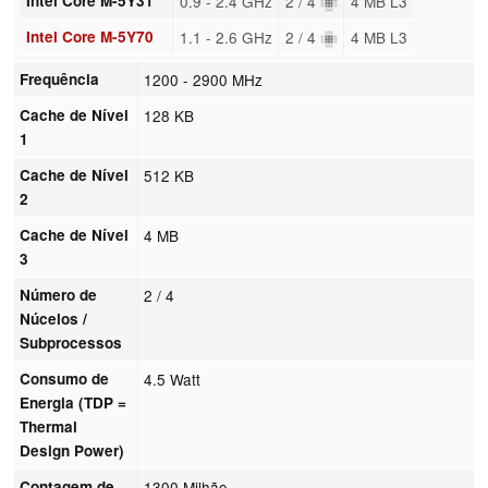
Intel Core M-5Y31
0.9 - 2.4 GHz
2 / 4
4 MB L3
Intel Core M-5Y70
1.1 - 2.6 GHz
2 / 4
4 MB L3
Frequência
1200 - 2900 MHz
Cache de Nível
128 KB
1
Cache de Nível
512 KB
2
Cache de Nível
4 MB
3
Número de
2 / 4
Núcelos /
Subprocessos
Consumo de
4.5 Watt
Energia (TDP =
Thermal
Design Power)
Contagem de
1300 Milhão