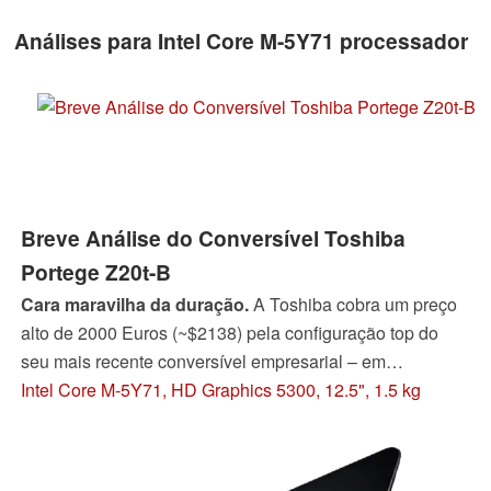
Análises para Intel Core M-5Y71 processador
Breve Análise do Conversível Toshiba
Portege Z20t-B
Cara maravilha da duração.
A Toshiba cobra um preço
alto de 2000 Euros (~$2138) pela configuração top do
seu mais recente conversível empresarial – em
compensação o usuário obtém um aparelho empresarial
Intel Core M-5Y71, HD Graphics 5300, 12.5", 1.5 kg
com diversos recursos e longas durações de bateria.
Graças à tela táctil anti-refletiva, o Portege Z20t também
pode ser usado em exteriores.