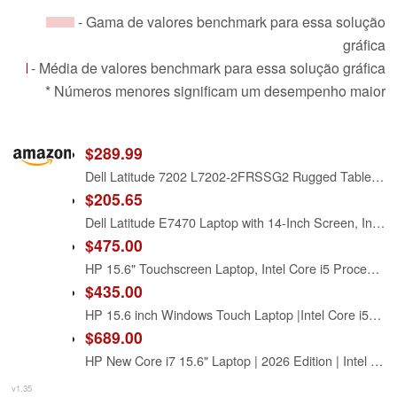
- Gama de valores benchmark para essa solução
gráfica
- Média de valores benchmark para essa solução gráfica
* Números menores significam um desempenho maior
$289.99
Dell Latitude 7202 L7202-2FRSSG2 Rugged Tablet PC - Intel Core M-5Y71 1.2 GHz Dual-Core Processor - 8 GB LPDDR3 SDRAM - 128 GB Solid State Drive - 11.6-inch Touchscreen (Renewed)
$205.65
Dell Latitude E7470 Laptop with 14-Inch Screen, Intel Core i5-6300U, 8 GB RAM, 256 GB SSD, Camera, Windows 11 Pro (Renewed)
$475.00
HP 15.6" Touchscreen Laptop, Intel Core i5 Processor, 16GB RAM, 512GB SSD, Numeric Keypad, Bluetooth, Wi-Fi, Long Battery Life, Windows 11 Home, Alpacatec Accessories, Silver
$435.00
HP 15.6 inch Windows Touch Laptop |Intel Core i5-1334U| Intel Iris Xe Graphics |Webcam |Bluetooth|Silver| 8GB RAM | 512GB SSD |Windows 11 Home |Bundle with Stylus Pen
$689.00
HP New Core i7 15.6" Laptop | 2026 Edition | Intel High-Performance Core i7-1255U up to 4.7GHz | 16GB RAM - 1TB PCIe SSD | Webcam | FHD | Long Battery Life | Windows 11 | Business & Academic
v1.35