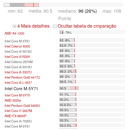
min: 62 média: 90.5 mediano:
96 (26%)
max: 108
Points
4 Mais detalhes
Ocultar tabela de cmparação
+
-
19 -79%
AMD A4-1200
...
83 -8%
Intel Core M-5Y51
83.9 -7%
Intel Celeron 6305
85 -6%
Intel Core i3-5015U
85 -6%
Intel Core i3-N300
85 -6%
Intel Celeron 2970M
85.3 -6%
Intel Core i3-5010U
88.3 -2%
Intel Core i5-3337U
89 -2%
Intel Pentium Gold 4417U
89.5 -1%
Intel Core i5-L16G7
Intel Core M-5Y71
90.5
91 1%
Intel Core M-5Y70
92 2%
AMD 3020e
92.6 2%
Intel Pentium Gold 5405U
93 3%
Intel Core i7-2637M
93 3%
AMD FX-9830P
93 3%
Intel Core i3-7020U
93.3 3%
Intel Core M-5Y31