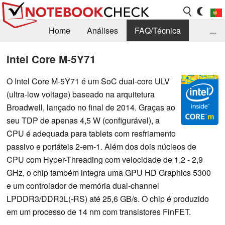
Home
Análises
FAQ/Técnica
...
Notícias
Biblioteca
Consulta para compra
Intel Core M-5Y71
Busca
Contacto
O Intel Core M-5Y71 é um SoC dual-core ULV
(ultra-low voltage) baseado na arquitetura
Broadwell, lançado no final de 2014. Graças ao
seu TDP de apenas 4,5 W (configurável), a
CPU é adequada para tablets com resfriamento
passivo e portáteis 2-em-1. Além dos dois núcleos de
CPU com Hyper-Threading com velocidade de 1,2 - 2,9
GHz, o chip também integra uma GPU HD Graphics 5300
e um controlador de memória dual-channel
LPDDR3/DDR3L(-RS) até 25,6 GB/s. O chip é produzido
em um processo de 14 nm com transistores FinFET.