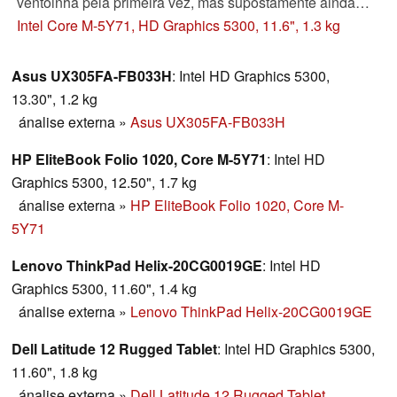
ventoinha pela primeira vez, mas supostamente ainda
pode fornecer desempenho suficiente para todos os
Intel Core M-5Y71, HD Graphics 5300, 11.6", 1.3 kg
aplicativos importantes. Será que o versátil conversível
atende as altas expectativas dos clientes empresariais?
Asus UX305FA-FB033H
: Intel HD Graphics 5300,
13.30", 1.2 kg
ánalise externa
»
Asus UX305FA-FB033H
HP EliteBook Folio 1020, Core M-5Y71
: Intel HD
Graphics 5300, 12.50", 1.7 kg
ánalise externa
»
HP EliteBook Folio 1020, Core M-
5Y71
Lenovo ThinkPad Helix-20CG0019GE
: Intel HD
Graphics 5300, 11.60", 1.4 kg
ánalise externa
»
Lenovo ThinkPad Helix-20CG0019GE
Dell Latitude 12 Rugged Tablet
: Intel HD Graphics 5300,
11.60", 1.8 kg
ánalise externa
»
Dell Latitude 12 Rugged Tablet