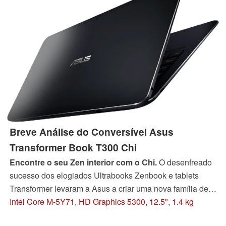
Breve Análise do Conversível Asus
Transformer Book T300 Chi
Encontre o seu Zen interior com o Chi.
O desenfreado
sucesso dos elogiados Ultrabooks Zenbook e tablets
Transformer levaram a Asus a criar uma nova família de
conversíveis sob o a série Transformer Book conhecida
Intel Core M-5Y71, HD Graphics 5300, 12.5", 1.4 kg
como Chi. O T300 Chi é um dos mais poderosos do