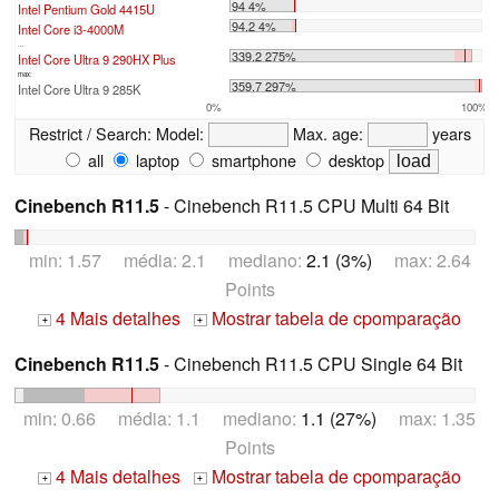
94 4%
Intel Pentium Gold 4415U
94.2 4%
Intel Core i3-4000M
...
339.2 275%
Intel Core Ultra 9 290HX Plus
max:
359.7 297%
Intel Core Ultra 9 285K
0%
100%
Restrict / Search:
Model:
Max. age:
years
all
laptop
smartphone
desktop
Cinebench R11.5
- Cinebench R11.5 CPU Multi 64 Bit
min: 1.57 média: 2.1 mediano:
2.1 (3%)
max: 2.64
Points
4 Mais detalhes
Mostrar tabela de cpomparação
+
+
Cinebench R11.5
- Cinebench R11.5 CPU Single 64 Bit
min: 0.66 média: 1.1 mediano:
1.1 (27%)
max: 1.35
Points
4 Mais detalhes
Mostrar tabela de cpomparação
+
+