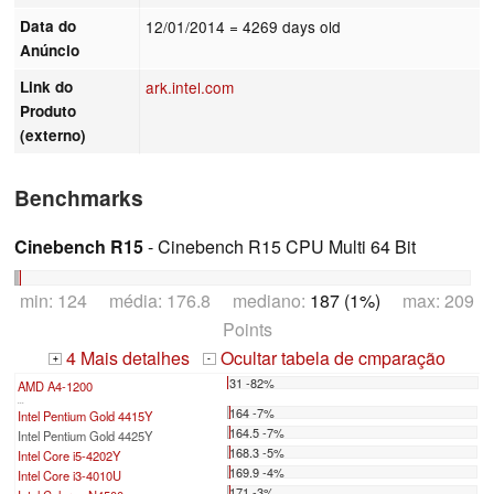
Data do
12/01/2014
= 4269 days old
Anúncio
Link do
ark.intel.com
Produto
(externo)
Benchmarks
Cinebench R15
- Cinebench R15 CPU Multi 64 Bit
min: 124 média: 176.8 mediano:
187 (1%)
max: 209
Points
4 Mais detalhes
Ocultar tabela de cmparação
+
-
31 -82%
AMD A4-1200
...
164 -7%
Intel Pentium Gold 4415Y
164.5 -7%
Intel Pentium Gold 4425Y
168.3 -5%
Intel Core i5-4202Y
169.9 -4%
Intel Core i3-4010U
171 -3%