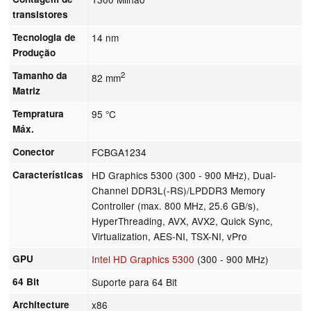
transistores
Tecnologia de
14 nm
Produção
Tamanho da
2
82 mm
Matriz
Tempratura
95 °C
Máx.
Conector
FCBGA1234
Características
HD Graphics 5300 (300 - 900 MHz), Dual-
Channel DDR3L(-RS)/LPDDR3 Memory
Controller (max. 800 MHz, 25.6 GB/s),
HyperThreading, AVX, AVX2, Quick Sync,
Virtualization, AES-NI, TSX-NI, vPro
GPU
Intel HD Graphics 5300
(300 - 900 MHz)
64 Bit
Suporte para 64 Bit
Architecture
x86