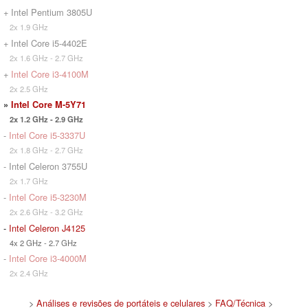
+ Intel Pentium 3805U
2x 1.9 GHz
+ Intel Core i5-4402E
2x 1.6 GHz - 2.7 GHz
+
Intel Core i3-4100M
2x 2.5 GHz
»
Intel Core M-5Y71
2x 1.2 GHz - 2.9 GHz
-
Intel Core i5-3337U
2x 1.8 GHz - 2.7 GHz
- Intel Celeron 3755U
2x 1.7 GHz
-
Intel Core i5-3230M
2x 2.6 GHz - 3.2 GHz
-
Intel Celeron J4125
4x 2 GHz - 2.7 GHz
-
Intel Core i3-4000M
2x 2.4 GHz
>
Análises e revisões de portáteis e celulares
>
FAQ/Técnica
>