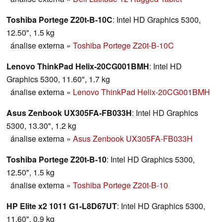
Toshiba Portege Z20t-B-10C
: Intel HD Graphics 5300,
12.50", 1.5 kg
ánalise externa
»
Toshiba Portege Z20t-B-10C
Lenovo ThinkPad Helix-20CG001BMH
: Intel HD
Graphics 5300, 11.60", 1.7 kg
ánalise externa
»
Lenovo ThinkPad Helix-20CG001BMH
Asus Zenbook UX305FA-FB033H
: Intel HD Graphics
5300, 13.30", 1.2 kg
ánalise externa
»
Asus Zenbook UX305FA-FB033H
Toshiba Portege Z20t-B-10
: Intel HD Graphics 5300,
12.50", 1.5 kg
ánalise externa
»
Toshiba Portege Z20t-B-10
HP Elite x2 1011 G1-L8D67UT
: Intel HD Graphics 5300,
11.60", 0.9 kg