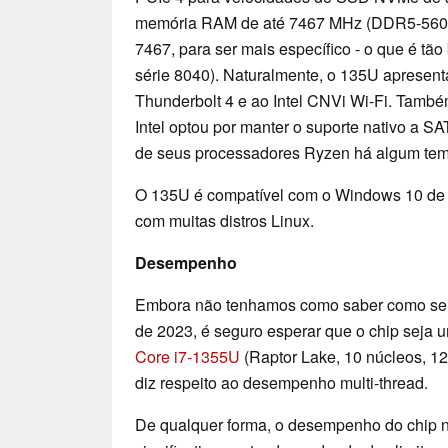
memória RAM de até 7467 MHz (DDR5-56
7467, para ser mais específico - o que é tã
série 8040). Naturalmente, o 135U apresent
Thunderbolt 4 e ao Intel CNVi Wi-Fi. Tamb
Intel optou por manter o suporte nativo a S
de seus processadores Ryzen há algum te
O 135U é compatível com o Windows 10 de 6
com muitas distros Linux.
Desempenho
Embora não tenhamos como saber como será
de 2023, é seguro esperar que o chip seja 
Core i7-1355U
(Raptor Lake, 10 núcleos, 12
diz respeito ao desempenho multi-thread.
De qualquer forma, o desempenho do chip n