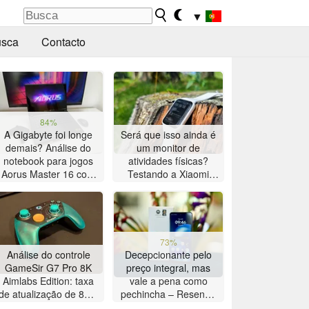
▼
sca
Contacto
84%
A Gigabyte foi longe
Será que isso ainda é
demais? Análise do
um monitor de
notebook para jogos
atividades físicas?
Aorus Master 16 com
Testando a Xiaomi
AMD Zen 5
Smart Band 10 Pro
73%
Análise do controle
Decepcionante pelo
GameSir G7 Pro 8K
preço integral, mas
Aimlabs Edition: taxa
vale a pena como
de atualização de 8K a
pechincha – Resenha
um preço acessível
do smartphone