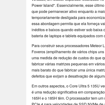
Power Island". Essencialmente, esse últim
que pode permanecer ativo enquanto a maior
temporariamente desligada para economizar 
essa abordagem permita que ela forneça va
inéditos e baixos quando estiver sob baixa 
bateria de laptops e tablets equipados com 
Para construir seus processadores Meteor La
Foveros (empilhamento de vários chips uns 
uma medida de redução de custos do que qua
fabricar várias matrizes pequenas em vários
mais barato do que fabricar uma única matr
defeitos que exijam a desativação de algum
Em outros aspectos, o Core Ultra 5 135U v
é uma redução significativa em comparaçã
165H e o 185H têm. O processador tem um 
PCIe 4 para velocidades de SSD NVMe de at