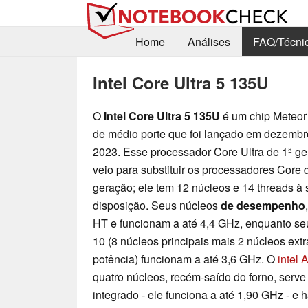
Home
Análises
FAQ/Técni
Intel Core Ultra 5 135U
O
Intel Core Ultra 5 135U
é um chip Meteor
de médio porte que foi lançado em dezembr
2023. Esse processador Core Ultra de 1ª g
veio para substituir os processadores Core 
geração; ele tem 12 núcleos e 14 threads à
disposição. Seus núcleos
de desempenho
HT e funcionam a até 4,4 GHz, enquanto s
10 (8 núcleos principais mais 2 núcleos ext
potência) funcionam a até 3,6 GHz. O
intel 
quatro núcleos, recém-saído do forno, serv
integrado - ele funciona a até 1,90 GHz - e 