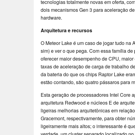
tecnologias totalmente novas em oferta, c
dois mecanismos Gen 3 para aceleração de 
hardware.
Arquitetura e recursos
O Meteor Lake é um caso de jogar tudo na A
sim) e ver o que pega. Com essa família de p
oferecer maior desempenho de CPU, maio
taxas de aceleração de carga de trabalho d
da bateria do que os chips Raptor Lake er
estão contando, são quatro pássaros para 
Esta geração de processadores Intel Core 
arquitetura Redwood e núcleos E de arqui
ligeiras melhorias arquitetônicas em relaçã
Gracemont, respectivamente, para obter n
ligeiramente mais altos; o interessante é qu
verdade, um cluster separado localizado no