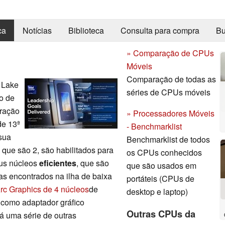
ca
Notícias
Biblioteca
Consulta para compra
Bu
» Comparação de CPUs
Móveis
Comparação de todas as
 Lake
séries de CPUs móveis
o de
eração
» Processadores Móveis
de 13ª
- Benchmarklist
 sua
Benchmarklist de todos
, que são 2, são habilitados para
os CPUs conhecidos
eus núcleos
eficientes
, que são
que são usados em
ras encontrados na ilha de baixa
portáteis (CPUs de
Arc Graphics de 4 núcleos
de
desktop e laptop)
e como adaptador gráfico
Outras CPUs da
há uma série de outras