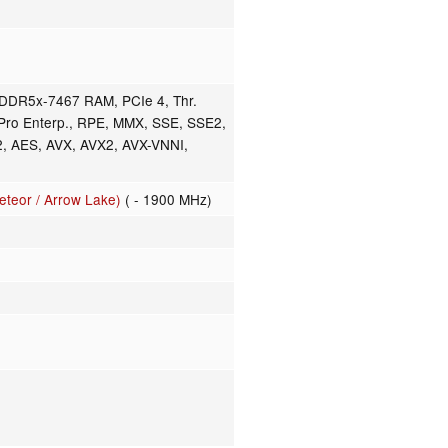
DR5x-7467 RAM, PCIe 4, Thr.
 vPro Enterp., RPE, MMX, SSE, SSE2,
, AES, AVX, AVX2, AVX-VNNI,
eteor / Arrow Lake)
( - 1900 MHz)