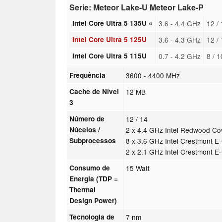
Serie: Meteor Lake-U Meteor Lake-P
Intel Core Ultra 5 135U «
3.6 - 4.4 GHz
12 /
Intel Core Ultra 5 125U
3.6 - 4.3 GHz
12 /
Intel Core Ultra 5 115U
0.7 - 4.2 GHz
8 / 
Frequência
3600 - 4400 MHz
Cache de Nível
12 MB
3
Número de
12 / 14
Núcelos /
2 x 4.4 GHz Intel Redwood Co
Subprocessos
8 x 3.6 GHz Intel Crestmont E
2 x 2.1 GHz Intel Crestmont E
Consumo de
15 Watt
Energia (TDP =
Thermal
Design Power)
Tecnologia de
7 nm