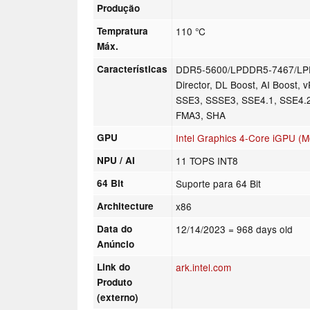
Produção
Tempratura
110 °C
Máx.
Características
DDR5-5600/LPDDR5-7467/LPD
Director, DL Boost, AI Boost,
SSE3, SSSE3, SSE4.1, SSE4.2
FMA3, SHA
GPU
Intel Graphics 4-Core iGPU (M
NPU / AI
11 TOPS INT8
64 Bit
Suporte para 64 Bit
Architecture
x86
Data do
12/14/2023
= 968 days old
Anúncio
Link do
ark.intel.com
Produto
(externo)