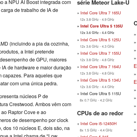
série Meteor Lake-U
omo a NPU AI Boost integrada com
carga de trabalho de IA de
»
Intel Core Ultra 7 165U
12x 3.8 GHz - 4.9 GHz
O
»
Intel Core Ultra 5 135U
12x 3.6 GHz - 4.4 GHz
»
Intel Core Ultra 5 125U
MD (incluindo a pia da cozinha,
12x 3.6 GHz - 4.3 GHz
rodutos, a Intel pretende
»
Intel Core Ultra 7 155U
r desempenho de GPU, maiores
12x 3.8 GHz - 4.8 GHz
E
»
Intel Core Ultra 7 164U
e IA de hardware e maior duração
12x 3.8 GHz - 4.8 GHz
am capazes. Para aqueles que
»
Intel Core Ultra 5 134U
E
matar com uma única pedra.
12x 3.6 GHz - 4.4 GHz
» Intel Core Ultra 5 115U
apresenta núcleos P de
8x 0.7 GHz - 4.2 GHz
tetura Crestwood. Ambos vêm com
o ao Raptor Cove e ao
CPUs de ao redor
úmeros de desempenho por clock
+
Intel Core i5-12450H
e, dos 10 núcleos E, dois são, na
8x 1.5 GHz - 4.4 GHz
 que a Intel chama de "Low
+
Intel Core 5 315