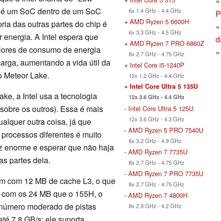
o é um SoC dentro de um SoC
6x 1.4 GHz - 4.4 GHz
P
+
AMD Ryzen 5 6600H
ia das outras partes do chip é
6x 3.3 GHz - 4.5 GHz
energia. A Intel espera que
d
+
AMD Ryzen 7 PRO 6860Z
lores de consumo de energia
8x 2.7 GHz - 4.75 GHz
carga, aumentando a vida útil da
+
Intel Core i5-1240P
o Meteor Lake.
12x 1.2 GHz - 4.4 GHz
»
Intel Core Ultra 5 135U
ke, a Intel usa a tecnologia
12x 3.6 GHz - 4.4 GHz
sobre os outros). Essa é mais
-
Intel Core Ultra 5 125U
12x 3.6 GHz - 4.3 GHz
lquer outra coisa, já que
-
AMD Ryzen 5 PRO 7540U
 processos diferentes é muito
6x 3.2 GHz - 4.9 GHz
iz enorme e esperar que não haja
-
AMD Ryzen 7 7735U
as partes dela.
8x 2.7 GHz - 4.75 GHz
-
AMD Ryzen 7 PRO 7735U
em com 12 MB de cache L3, o que
8x 2.7 GHz - 4.75 GHz
o com os 24 MB que o 155H, o
-
AMD Ryzen 7 4800H
número moderado de pistas
8x 2.9 GHz - 4.2 GHz
é 7,8 GB/s; ele suporta