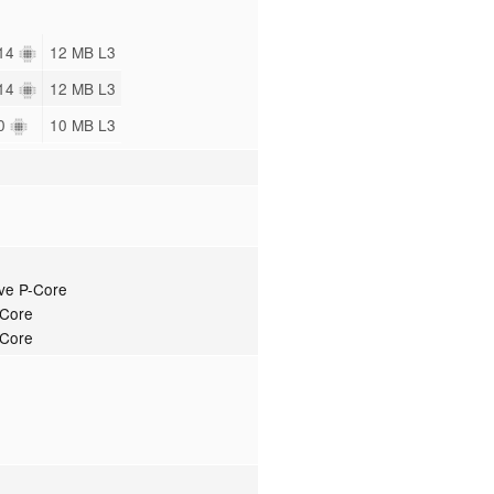
 14
12 MB L3
 14
12 MB L3
10
10 MB L3
ve P-Core
-Core
-Core