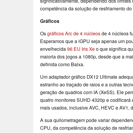
significativamente, dependendo dos limites
competência da solução de resfriamento do 
Gráficos
Os
gráficos Arc de 4 núcleos
de 4 núcleos f
Esperamos que a iGPU seja apenas um pouc
envelhecida
96 EU Iris Xe
o que significa q
maioria dos jogos a 1080p, desde que a mai
definida como Baixa.
Um adaptador gráfico DX12 Ultimate adequa
estranho ao traçado de raios e a outras tec
geração de quadros com IA (XeSS). Ele perm
quatro monitores SUHD 4320p e codificará
mais usados, inclusive AVC, HEVC e AV1, de
A sua quilometragem pode variar dependend
CPU, da competência da solução de resfria