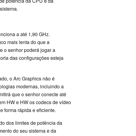
 de potência da CPU e da
sistema.
unciona a até 1,90 GHz.
o mais lenta do que a
ue o senhor poderá jogar a
oria das configurações esteja
do, o Arc Graphics não é
nologias modernas, incluindo a
itirá que o senhor conecte até
 em HW e HW os codecs de vídeo
 forma rápida e eficiente.
o dos limites de potência da
mento do seu sistema e da