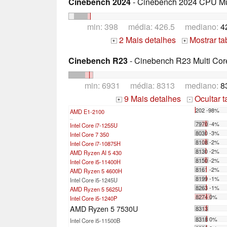
Cinebench 2024
- Cinebench 2024 CPU Mu
min: 398 média: 426.5 mediano:
4
2 Mais detalhes
Mostrar t
+
+
Cinebench R23
- Cinebench R23 Multi Cor
min: 6931 média: 8313 mediano:
8
9 Mais detalhes
Ocultar 
+
-
202 -98%
AMD E1-2100
...
7970 -4%
Intel Core i7-1255U
8030 -3%
Intel Core 7 350
8108 -2%
Intel Core i7-10875H
8130 -2%
AMD Ryzen AI 5 430
8150 -2%
Intel Core i5-11400H
8161 -2%
AMD Ryzen 5 4600H
8199 -1%
Intel Core i5-1245U
8263 -1%
AMD Ryzen 5 5625U
8274 0%
Intel Core i5-1240P
AMD Ryzen 5 7530U
8313
8318 0%
Intel Core i5-11500B