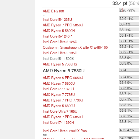
33.4 pt
(56%
2.26 -93%
AMD E1-2100
...
32.9 -1%
Intel Core i5-1235U
33 -1%
AMD Ryzen 7 PRO 5850U
33 -1%
AMD Ryzen 5 5600H
33.1 -1%
Intel Core i5-1240P
33.1 -1%
Intel Core Ultra 5 125U
33.2 -1%
Qualcomm Snapdragon X Elite X1E-80-100
33.2 -1%
Intel Core Ultra 5 135U
33.3 0%
Intel Core i5-11500B
33.3 0%
AMD Ryzen 5 7535HS
AMD Ryzen 5 7530U
33.4
33.4 0%
AMD Ryzen 5 PRO 6650U
33.4 0%
AMD Ryzen 7 5800U
33.5 0%
Intel Core i7-11375H
33.7 1%
AMD Ryzen 7 7735U
33.7 1%
AMD Ryzen 7 PRO 7730U
33.8 1%
AMD Ryzen 5 6600U
33.8 1%
Intel Core Ultra 7 165U
33.8 1%
AMD Ryzen 7 PRO 6850H
33.8 1%
Intel Core i7-11390H
...
49.2 47%
Intel Core Ultra 9 290HX Plus
max:
59.5 78%
AMD Ryzen Threadripper PRO 7995WX