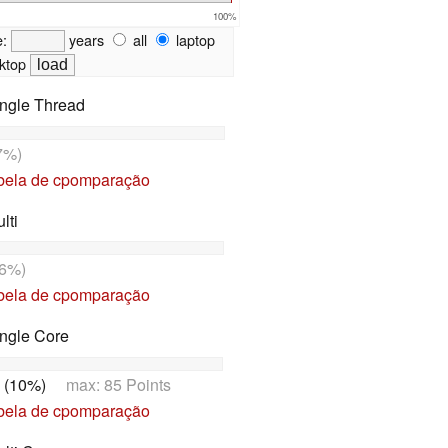
100%
e:
years
all
laptop
ktop
ngle Thread
7%)
abela de cpomparação
lti
6%)
abela de cpomparação
ngle Core
 (10%)
max: 85 Points
abela de cpomparação