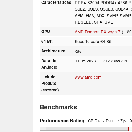
Características
DDR4-3200/LPDDR4x-4266 RAM
SSE2, SSE3, SSSE3, SSE4A, S
ABM, FMA, ADX, SMEP, SMAP,
RDSEED, SHA, SME
GPU
AMD Radeon RX Vega 7
( - 2
64 Bit
Suporte para 64 Bit
Architecture
x86
Data do
01/05/2023
= 1312 days old
Anúncio
Link do
www.amd.com
Produto
(externo)
Benchmarks
Performance Rating
- CB R15 + R20 + 7-Zip +