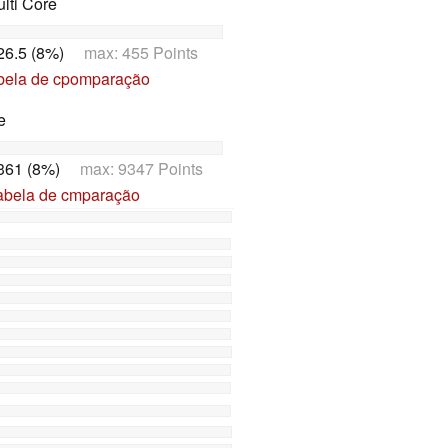
lti Core
26.5 (8%)
max: 455 Points
abela de cpomparação
e
361 (8%)
max: 9347 Points
tabela de cmparação