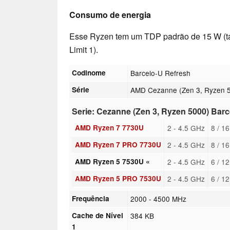
Consumo de energia
Esse Ryzen tem um TDP padrão de 15 W (
Limit 1).
Codinome
Barcelo-U Refresh
Série
AMD Cezanne (Zen 3, Ryzen 
Serie: Cezanne (Zen 3, Ryzen 5000) Bar
AMD Ryzen 7 7730U
2 - 4.5 GHz
8 / 1
AMD Ryzen 7 PRO 7730U
2 - 4.5 GHz
8 / 1
AMD Ryzen 5 7530U «
2 - 4.5 GHz
6 / 1
AMD Ryzen 5 PRO 7530U
2 - 4.5 GHz
6 / 1
Frequência
2000 - 4500 MHz
Cache de Nível
384 KB
1