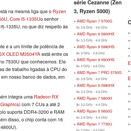
série Cezanne (Zen
3, Ryzen 5000)
stá na mesma liga que o
Ryzen
50U
,
Core i5-1335U
o senhor
»
AMD Ryzen 7 5700G
O
i5-1335U, no que diz respeito às
8x 3.8 GHz - 4.6 GHz
»
AMD Ryzen 9 5900HX
8x 3.3 GHz - 4.6 GHz
te e a um limite de potência de
»
AMD Ryzen 9 5980HS
8x 3 GHz - 4.8 GHz
15X OLED M3504YA
está entre os
»
AMD Ryzen 9 5900HS
e no 7530U que conhecemos. Ele
E
8x 3 GHz - 4.6 GHz
as de trabalho ligadas à CPU do
»
AMD Ryzen 7 PRO 5750G
p em nosso banco de dados, em
E
8x 3.8 GHz - 4.6 GHz
»
AMD Ryzen 9 5980HX
8x 3.3 GHz - 4.8 GHz
bém integra uma
Radeon RX
»
AMD Ryzen 7 5800H
Graphics)
com 7 CUs a até 2
8x 3.2 GHz - 4.4 GHz
»
AMD Ryzen 5 5600G
duplo suporta DDR4-3200 e RAM
6x 3.9 GHz - 4.4 GHz
ém disso, o chip conta com 16
»
AMD Ryzen 7 7730U
 4800U).
8x 2 GHz - 4.5 GHz