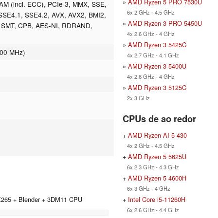
»
AMD Ryzen 5 PRO 7530U
 (incl. ECC), PCIe 3, MMX, SSE,
6x 2 GHz - 4.5 GHz
SE4.1, SSE4.2, AVX, AVX2, BMI2,
»
AMD Ryzen 3 PRO 5450U
 SMT, CPB, AES-NI, RDRAND,
4x 2.6 GHz - 4 GHz
»
AMD Ryzen 3 5425C
000 MHz)
4x 2.7 GHz - 4.1 GHz
»
AMD Ryzen 3 5400U
4x 2.6 GHz - 4 GHz
»
AMD Ryzen 3 5125C
2x 3 GHz
CPUs de ao redor
+
AMD Ryzen AI 5 430
4x 2 GHz - 4.5 GHz
+
AMD Ryzen 5 5625U
6x 2.3 GHz - 4.3 GHz
+
AMD Ryzen 5 4600H
6x 3 GHz - 4 GHz
+
Intel Core i5-11260H
 X265 + Blender + 3DM11 CPU
6x 2.6 GHz - 4.4 GHz