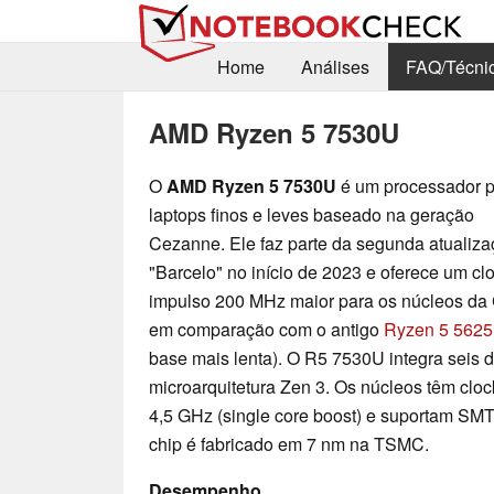
Home
Análises
FAQ/Técni
AMD Ryzen 5 7530U
O
AMD Ryzen 5 7530U
é um processador 
laptops finos e leves baseado na geração
Cezanne. Ele faz parte da segunda atualiz
"Barcelo" no início de 2023 e oferece um cl
impulso 200 MHz maior para os núcleos d
em comparação com o antigo
Ryzen 5 562
base mais lenta). O R5 7530U integra seis 
microarquitetura Zen 3. Os núcleos têm cloc
4,5 GHz (single core boost) e suportam SMT 
chip é fabricado em 7 nm na TSMC.
Desempenho