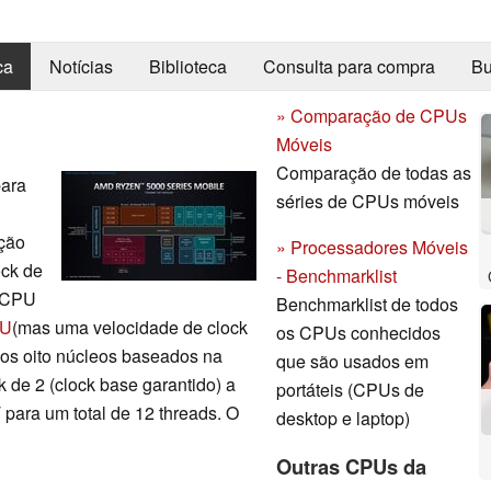
ca
Notícias
Biblioteca
Consulta para compra
Bu
» Comparação de CPUs
Móveis
Comparação de todas as
para
séries de CPUs móveis
ação
» Processadores Móveis
ock de
- Benchmarklist
a CPU
Benchmarklist de todos
5U
(mas uma velocidade de clock
os CPUs conhecidos
dos oito núcleos baseados na
que são usados em
k de 2 (clock base garantido) a
portáteis (CPUs de
para um total de 12 threads. O
desktop e laptop)
Outras CPUs da