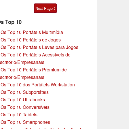
pássaros com tela
Next Page ⟩
sensível ao toque de 5
polegadas
s Top 10
»
Os Top 10 Portáteis Multimídia
»
Os Top 10 Portáteis de Jogos
»
Os Top 10 Portáteis Leves para Jogos
»
Os Top 10 Portáteis Acessíveis de
scritório/Empresariais
»
Os Top 10 Portáteis Premium de
scritório/Empresariais
»
Os Top 10 dos Portáteis Workstation
»
Os Top 10 Subportáteis
»
Os Top 10 Ultrabooks
»
Os Top 10 Conversíveis
»
Os Top 10 Tablets
»
Os Top 10 Smartphones