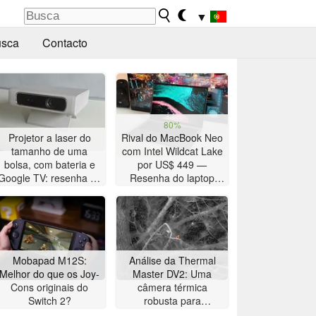
▼
sca
Contacto
80%
Projetor a laser do
Rival do MacBook Neo
tamanho de uma
com Intel Wildcat Lake
bolsa, com bateria e
por US$ 449 —
Google TV: resenha do
Resenha do laptop
Etoe Dolphin 2
Chuwi UniBook
Mobapad M12S:
Análise da Thermal
Melhor do que os Joy-
Master DV2: Uma
Cons originais do
câmera térmica
Switch 2?
robusta para
observação de