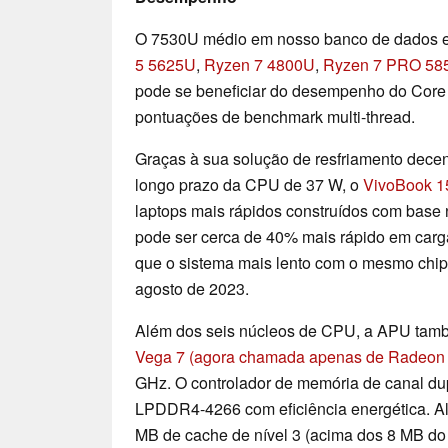
O 7530U médio em nosso banco de dados e
5 5625U
,
Ryzen 7 4800U
,
Ryzen 7 PRO 58
pode se beneficiar do desempenho do Core 
pontuações de benchmark multi-thread.
Graças à sua solução de resfriamento decen
longo prazo da CPU de 37 W, o
VivoBook 
laptops mais rápidos construídos com bas
pode ser cerca de 40% mais rápido em carg
que o sistema mais lento com o mesmo chi
agosto de 2023.
Além dos seis núcleos de CPU, a APU tam
Vega 7 (agora chamada apenas de Radeon 
GHz. O controlador de memória de canal 
LPDDR4-4266 com eficiência energética. Al
MB de cache de nível 3 (acima dos 8 MB do