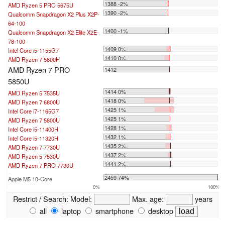
1388 -2%
AMD Ryzen 5 PRO 5675U
1390 -2%
Qualcomm Snapdragon X2 Plus X2P-
64-100
1400 -1%
Qualcomm Snapdragon X2 Elite X2E-
78-100
1409 0%
Intel Core i5-1155G7
1410 0%
AMD Ryzen 7 5800H
AMD Ryzen 7 PRO
1412
5850U
1414 0%
AMD Ryzen 5 7535U
1418 0%
AMD Ryzen 7 6800U
1425 1%
Intel Core i7-1165G7
1425 1%
AMD Ryzen 7 5800U
1428 1%
Intel Core i5-11400H
1432 1%
Intel Core i5-11320H
1435 2%
AMD Ryzen 7 7730U
1437 2%
AMD Ryzen 5 7530U
1441 2%
AMD Ryzen 7 PRO 7730U
...
2459 74%
Apple M5 10-Core
0%
100%
Restrict / Search:
Model:
Max. age:
years
all
laptop
smartphone
desktop