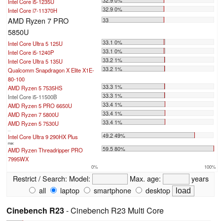
Intel Core i5-1235U
32.9 0%
Intel Core i7-11370H
AMD Ryzen 7 PRO
33
5850U
33.1 0%
Intel Core Ultra 5 125U
33.1 0%
Intel Core i5-1240P
33.2 1%
Intel Core Ultra 5 135U
33.2 1%
Qualcomm Snapdragon X Elite X1E-
80-100
33.3 1%
AMD Ryzen 5 7535HS
33.3 1%
Intel Core i5-11500B
33.4 1%
AMD Ryzen 5 PRO 6650U
33.4 1%
AMD Ryzen 7 5800U
33.4 1%
AMD Ryzen 5 7530U
...
49.2 49%
Intel Core Ultra 9 290HX Plus
max:
59.5 80%
AMD Ryzen Threadripper PRO
7995WX
0%
100%
Restrict / Search:
Model:
Max. age:
years
all
laptop
smartphone
desktop
Cinebench R23
- Cinebench R23 Multi Core