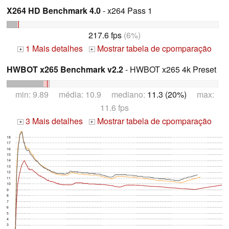
X264 HD Benchmark 4.0
- x264 Pass 1
217.6 fps
(6%)
1 Mais detalhes
Mostrar tabela de cpomparação
+
+
HWBOT x265 Benchmark v2.2
- HWBOT x265 4k Preset
min: 9.89 média: 10.9 mediano:
11.3 (20%)
max:
11.6 fps
3 Mais detalhes
Mostrar tabela de cpomparação
+
+
18
17
16
15
14
13
12
11
10
9
8
7
6
5
4
3