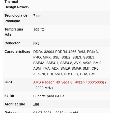
Thermal
Design Power)
Tecnologia de
7 nm
Produção
Tempratura
105 °C
Máx.
Conector
FP6
Características
DDR4-3200/LPDDR4-4266 RAM, PCIe 3,
PRO, MMX, SSE, SSE2, SSE3, SSSE3,
SSE4A, SSE4.1, SSE4.2, AVX, AVX2, BMI2,
ABM, FMA, ADX, SMEP, SMAP, SMT, CPB,
AES-NI, RDRAND, RDSEED, SHA, SME
GPU
AMD Radeon RX Vega 8 (Ryzen 4000/5000)
(
- 2000 MHz)
64 Bit
Suporte para 64 Bit
Architecture
x86
Data do
01/07/2021
= 2039 days old