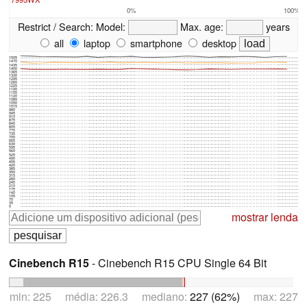
0%
100%
Restrict / Search:
Model:
Max. age:
years
all
laptop
smartphone
desktop
1505
1470
1435
1400
1365
1330
1295
1260
1225
1190
1155
1120
1085
1050
1015
980
945
910
875
840
805
770
735
700
665
630
595
560
525
490
455
420
385
350
315
280
245
210
175
140
105
70
35
0
mostrar lenda
Cinebench R15
- Cinebench R15 CPU Single 64 Bit
min: 225 média: 226.3 mediano:
227 (62%)
max: 227