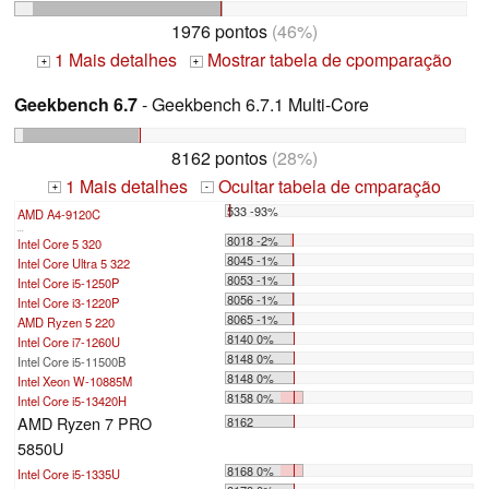
1976 pontos
(46%)
1 Mais detalhes
Mostrar tabela de cpomparação
+
+
Geekbench 6.7
- Geekbench 6.7.1 Multi-Core
8162 pontos
(28%)
1 Mais detalhes
Ocultar tabela de cmparação
+
-
533 -93%
AMD A4-9120C
...
8018 -2%
Intel Core 5 320
8045 -1%
Intel Core Ultra 5 322
8053 -1%
Intel Core i5-1250P
8056 -1%
Intel Core i3-1220P
8065 -1%
AMD Ryzen 5 220
8140 0%
Intel Core i7-1260U
8148 0%
Intel Core i5-11500B
8148 0%
Intel Xeon W-10885M
8158 0%
Intel Core i5-13420H
AMD Ryzen 7 PRO
8162
5850U
8168 0%
Intel Core i5-1335U