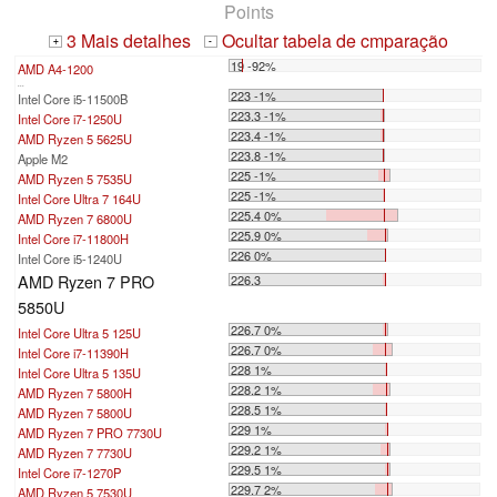
Points
3 Mais detalhes
Ocultar tabela de cmparação
+
-
19 -92%
AMD A4-1200
...
223 -1%
Intel Core i5-11500B
223.3 -1%
Intel Core i7-1250U
223.4 -1%
AMD Ryzen 5 5625U
223.8 -1%
Apple M2
225 -1%
AMD Ryzen 5 7535U
225 -1%
Intel Core Ultra 7 164U
225.4 0%
AMD Ryzen 7 6800U
225.9 0%
Intel Core i7-11800H
226 0%
Intel Core i5-1240U
AMD Ryzen 7 PRO
226.3
5850U
226.7 0%
Intel Core Ultra 5 125U
226.7 0%
Intel Core i7-11390H
228 1%
Intel Core Ultra 5 135U
228.2 1%
AMD Ryzen 7 5800H
228.5 1%
AMD Ryzen 7 5800U
229 1%
AMD Ryzen 7 PRO 7730U
229.2 1%
AMD Ryzen 7 7730U
229.5 1%
Intel Core i7-1270P
229.7 2%
AMD Ryzen 5 7530U