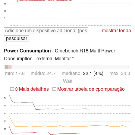
15
10
5
0
mostrar lenda
Power Consumption
- Cinebench R15 Multi Power
Consumption - external Monitor *
min: 17.6 média: 24.7 mediano:
22.1 (4%)
max: 34.3
Watt
3 Mais detalhes
Mostrar tabela de cpomparação
+
+
40
35
30
25
20