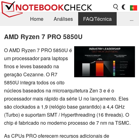
Home
Análises
FAQ/Técnica
...
Notícias
Biblioteca
Consulta para compra
AMD Ryzen 7 PRO 5850U
Busca
Contacto
O AMD Ryzen 7 PRO 5850U é
um processador para laptops
finos e leves baseado na
geração Cezanne. O R7
5850U integra todos os oito
núcleos baseados na microarquitetura Zen 3 e é o
processador mais rápido da série U no lançamento. Eles
são clockados a 1,9 (relógio base garantido) a 4,4 GHz
(Turbo) e suportam SMT / Hyperthreading (16 threads). O
chip é fabricado no moderno processo de 7 nm na TSMC.
As CPUs PRO oferecem recursos adicionais de