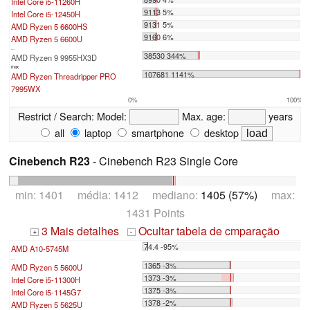
Intel Core i5-11260H
9113 5%
Intel Core i5-12450H
9131 5%
AMD Ryzen 5 6600HS
9160 6%
AMD Ryzen 5 6600U
...
38530 344%
AMD Ryzen 9 9955HX3D
max:
107681 1141%
AMD Ryzen Threadripper PRO
7995WX
0%
100%
Restrict / Search:
Model:
Max. age:
years
all
laptop
smartphone
desktop
Cinebench R23
- Cinebench R23 Single Core
min: 1401 média: 1412 mediano:
1405 (57%)
max:
1431 Points
3 Mais detalhes
Ocultar tabela de cmparação
+
-
74.4 -95%
AMD A10-5745M
...
1365 -3%
AMD Ryzen 5 5600U
1373 -3%
Intel Core i5-11300H
1375 -3%
Intel Core i5-1145G7
1378 -2%
AMD Ryzen 5 5625U