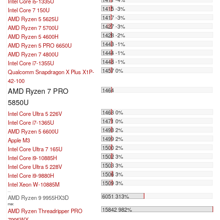
Intel Core i5-1335U
1415 -3%
Intel Core 7 150U
1417 -3%
AMD Ryzen 5 5625U
1427 -3%
AMD Ryzen 7 5700U
1428 -2%
AMD Ryzen 5 4600H
1443 -1%
AMD Ryzen 5 PRO 6650U
1444 -1%
AMD Ryzen 7 4800U
1448 -1%
Intel Core i7-1355U
1457 0%
Qualcomm Snapdragon X Plus X1P-
42-100
AMD Ryzen 7 PRO
1464
5850U
1468 0%
Intel Core Ultra 5 226V
1471 0%
Intel Core i7-1365U
1493 2%
AMD Ryzen 5 6600U
1499 2%
Apple M3
1500 2%
Intel Core Ultra 7 165U
1502 3%
Intel Core i9-10885H
1503 3%
Intel Core Ultra 5 228V
1506 3%
Intel Core i9-9880H
1509 3%
Intel Xeon W-10885M
...
6051 313%
AMD Ryzen 9 9955HX3D
max:
15842 982%
AMD Ryzen Threadripper PRO
7995WX