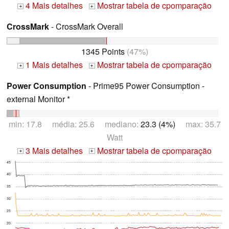
4 Mais detalhes
Mostrar tabela de cpomparação
+
+
CrossMark
- CrossMark Overall
1345 Points
(47%)
1 Mais detalhes
Mostrar tabela de cpomparação
+
+
Power Consumption
- Prime95 Power Consumption -
external Monitor *
min: 17.8 média: 25.6 mediano:
23.3 (4%)
max: 35.7
Watt
3 Mais detalhes
Mostrar tabela de cpomparação
+
+
45
40
35
30
25
20