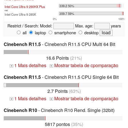
...
339.2 50%
Intel Core Ultra 9 290HX Plus
max:
359.7 59%
Intel Core Ultra 9 285K
0%
100%
Restrict / Search:
Model:
Max. age:
years
all
laptop
smartphone
desktop
Cinebench R11.5
- Cinebench R11.5 CPU Multi 64 Bit
16.6 Points
(21%)
1 Mais detalhes
Mostrar tabela de cpomparação
+
+
Cinebench R11.5
- Cinebench R11.5 CPU Single 64 Bit
2.7 Points
(63%)
1 Mais detalhes
Mostrar tabela de cpomparação
+
+
Cinebench R10
- Cinebench R10 Rend. Single (32bit)
5817 pontos
(35%)