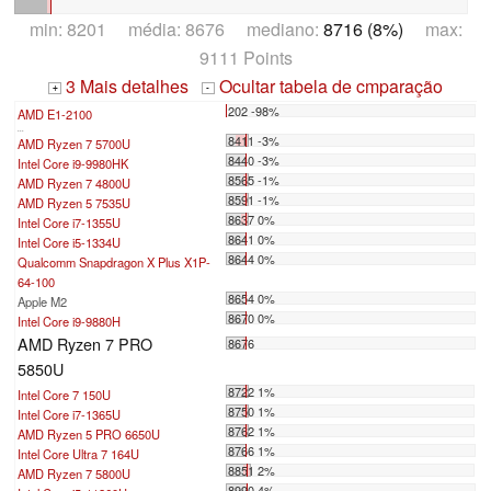
min: 8201 média: 8676 mediano:
8716 (8%)
max:
9111 Points
3 Mais detalhes
Ocultar tabela de cmparação
+
-
202 -98%
AMD E1-2100
...
8411 -3%
AMD Ryzen 7 5700U
8440 -3%
Intel Core i9-9980HK
8565 -1%
AMD Ryzen 7 4800U
8591 -1%
AMD Ryzen 5 7535U
8637 0%
Intel Core i7-1355U
8641 0%
Intel Core i5-1334U
8644 0%
Qualcomm Snapdragon X Plus X1P-
64-100
8654 0%
Apple M2
8670 0%
Intel Core i9-9880H
AMD Ryzen 7 PRO
8676
5850U
8722 1%
Intel Core 7 150U
8750 1%
Intel Core i7-1365U
8762 1%
AMD Ryzen 5 PRO 6650U
8766 1%
Intel Core Ultra 7 164U
8851 2%
AMD Ryzen 7 5800U
8990 4%