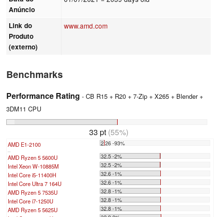
Anúncio
Link do
www.amd.com
Produto
(externo)
Benchmarks
Performance Rating
- CB R15 + R20 + 7-Zip + X265 + Blender +
3DM11 CPU
33 pt
(55%)
2.26 -93%
AMD E1-2100
...
32.5 -2%
AMD Ryzen 5 5600U
32.5 -2%
Intel Xeon W-10885M
32.6 -1%
Intel Core i5-11400H
32.6 -1%
Intel Core Ultra 7 164U
32.8 -1%
AMD Ryzen 5 7535U
32.8 -1%
Intel Core i7-1250U
32.8 -1%
AMD Ryzen 5 5625U
32.9 0%