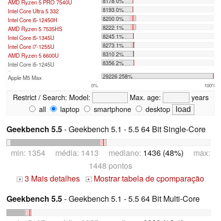
8178 0%
AMD Ryzen 5 PRO 7540U
8193 0%
Intel Core Ultra 5 332
8200 0%
Intel Core i5-12450H
8222 1%
AMD Ryzen 5 7535HS
8245 1%
Intel Core i5-1345U
8273 1%
Intel Core i7-1255U
8310 2%
AMD Ryzen 5 6600U
8356 2%
Intel Core i5-1245U
...
29226 258%
Apple M5 Max
0%
100%
Restrict / Search:
Model:
Max. age:
years
all
laptop
smartphone
desktop
Geekbench 5.5
- Geekbench 5.1 - 5.5 64 Bit Single-Core
min: 1354 média: 1413 mediano:
1436 (48%)
max:
1448 pontos
3 Mais detalhes
Mostrar tabela de cpomparação
+
+
Geekbench 5.5
- Geekbench 5.1 - 5.5 64 Bit Multi-Core