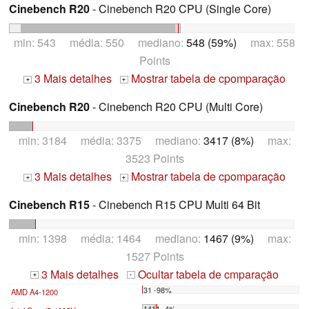
Cinebench R20
- Cinebench R20 CPU (Single Core)
min: 543 média: 550 mediano:
548 (59%)
max: 558
Points
3 Mais detalhes
Mostrar tabela de cpomparação
+
+
Cinebench R20
- Cinebench R20 CPU (Multi Core)
min: 3184 média: 3375 mediano:
3417 (8%)
max:
3523 Points
3 Mais detalhes
Mostrar tabela de cpomparação
+
+
Cinebench R15
- Cinebench R15 CPU Multi 64 Bit
min: 1398 média: 1464 mediano:
1467 (9%)
max:
1527 Points
3 Mais detalhes
Ocultar tabela de cmparação
+
-
31 -98%
AMD A4-1200
...
1411 -4%