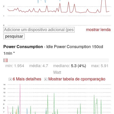
2
1
0
mostrar lenda
Power Consumption
- Idle Power Consumption 150cd
1min *
min: 1.954 média: 4.7 mediano:
5.3 (4%)
max: 5.91
Watt
6 Mais detalhes
Mostrar tabela de cpomparação
+
+
14
13
12
11
10
9
8
7