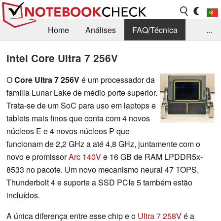
Home
Análises
FAQ/Técnica
...
Notícias
Biblioteca
Consulta para compra
Intel Core Ultra 7 256V
Busca
Contacto
O
Core Ultra 7 256V
é um processador da
família Lunar Lake de médio porte superior.
Trata-se de um SoC para uso em laptops e
tablets mais finos que conta com 4 novos
núcleos E e 4 novos núcleos P que
funcionam de 2,2 GHz a até 4,8 GHz, juntamente com o
novo e promissor
Arc 140V
e 16 GB de RAM LPDDR5x-
8533 no pacote. Um novo mecanismo neural 47 TOPS,
Thunderbolt 4 e suporte a SSD PCIe 5 também estão
incluídos.
A única diferença entre esse chip e o
Ultra 7 258V
é a