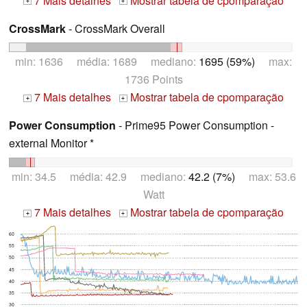
7 Mais detalhes
Mostrar tabela de cpomparação
+
+
CrossMark
- CrossMark Overall
min: 1636 média: 1689 mediano:
1695 (59%)
max:
1736 Points
7 Mais detalhes
Mostrar tabela de cpomparação
+
+
Power Consumption
- Prime95 Power Consumption -
external Monitor *
min: 34.5 média: 42.9 mediano:
42.2 (7%)
max: 53.6
Watt
7 Mais detalhes
Mostrar tabela de cpomparação
+
+
60
55
50
45
40
35
30