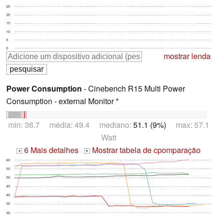
25
20
15
10
5
0
mostrar lenda
Power Consumption
- Cinebench R15 Multi Power
Consumption - external Monitor *
min: 36.7 média: 49.4 mediano:
51.1 (9%)
max: 57.1
Watt
6 Mais detalhes
Mostrar tabela de cpomparação
+
+
60
55
50
45
40
35
30