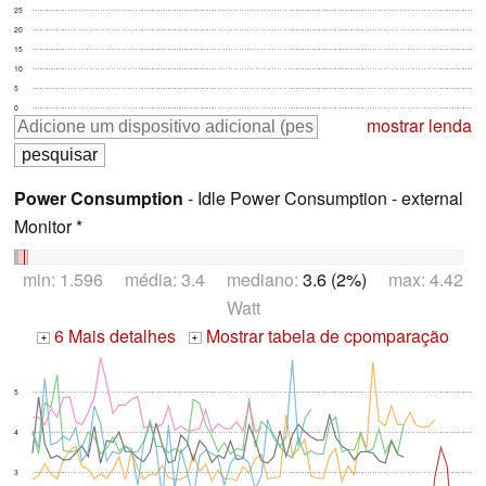
25
20
15
10
5
0
mostrar lenda
Power Consumption
- Idle Power Consumption - external
Monitor *
min: 1.596 média: 3.4 mediano:
3.6 (2%)
max: 4.42
Watt
6 Mais detalhes
Mostrar tabela de cpomparação
+
+
5
4
3