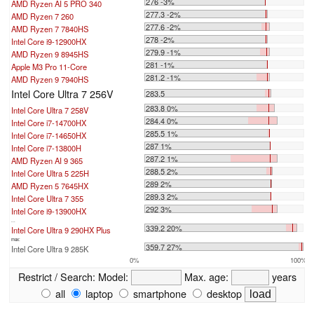
276 -3%
AMD Ryzen AI 5 PRO 340
277.3 -2%
AMD Ryzen 7 260
277.6 -2%
AMD Ryzen 7 7840HS
278 -2%
Intel Core i9-12900HX
279.9 -1%
AMD Ryzen 9 8945HS
281 -1%
Apple M3 Pro 11-Core
281.2 -1%
AMD Ryzen 9 7940HS
Intel Core Ultra 7 256V
283.5
283.8 0%
Intel Core Ultra 7 258V
284.4 0%
Intel Core i7-14700HX
285.5 1%
Intel Core i7-14650HX
287 1%
Intel Core i7-13800H
287.2 1%
AMD Ryzen AI 9 365
288.5 2%
Intel Core Ultra 5 225H
289 2%
AMD Ryzen 5 7645HX
289.3 2%
Intel Core Ultra 7 355
292 3%
Intel Core i9-13900HX
...
339.2 20%
Intel Core Ultra 9 290HX Plus
max:
359.7 27%
Intel Core Ultra 9 285K
0%
100%
Restrict / Search:
Model:
Max. age:
years
all
laptop
smartphone
desktop