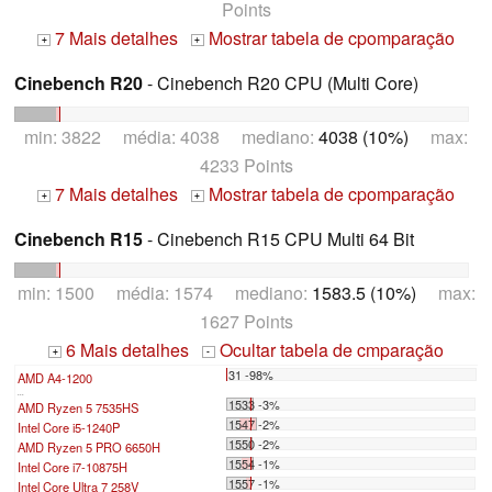
Points
7 Mais detalhes
Mostrar tabela de cpomparação
+
+
Cinebench R20
- Cinebench R20 CPU (Multi Core)
min: 3822 média: 4038 mediano:
4038 (10%)
max:
4233 Points
7 Mais detalhes
Mostrar tabela de cpomparação
+
+
Cinebench R15
- Cinebench R15 CPU Multi 64 Bit
min: 1500 média: 1574 mediano:
1583.5 (10%)
max:
1627 Points
6 Mais detalhes
Ocultar tabela de cmparação
+
-
31 -98%
AMD A4-1200
...
1533 -3%
AMD Ryzen 5 7535HS
1547 -2%
Intel Core i5-1240P
1550 -2%
AMD Ryzen 5 PRO 6650H
1554 -1%
Intel Core i7-10875H
1557 -1%
Intel Core Ultra 7 258V