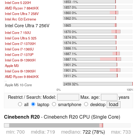
1853 -1%
Intel Core 5 220H
1857 0%
AMD Ryzen 7 8840HX
1860 0%
Intel Core Ultra 7 258V
1862 0%
Intel Arc G3 Extreme
Intel Core Ultra 7 256V
1865
1870 0%
Intel Core 7 150U
1874 0%
Intel Core Ultra 5 325
1874 0%
Intel Core i7-13705H
1886 1%
Intel Core i7-1365U
1887 1%
Intel Core i7-1370P
1887 1%
Intel Core i9-13900H
1901 2%
Apple M3
1901 2%
Intel Core i9-13905H
1911 2%
AMD Ryzen 9 8940HX
...
2459 32%
Apple M5 10-Core
0%
100%
Restrict / Search:
Model:
Max. age:
years
all
laptop
smartphone
desktop
Cinebench R20
- Cinebench R20 CPU (Single Core)
min: 700 média: 719 mediano:
722 (78%)
max: 733