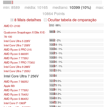
min: 8589 média: 10165 mediano:
10399 (10%)
max:
10864 Points
8 Mais detalhes
Ocultar tabela de cmparação
+
-
202 -98%
AMD E1-2100
...
9854 -3%
Qualcomm Snapdragon X Elite X1E-
78-100
9932 -2%
Intel Core Ultra 5 228V
10019 -1%
Intel Core Ultra 7 258V
10036 -1%
AMD Ryzen 5 PRO 215
10073 -1%
AMD Ryzen 5 6600H
10085 -1%
AMD Ryzen 7 7735U
10095 -1%
AMD Ryzen 7 PRO 7730U
10097 -1%
Intel Core Ultra 9 288V
10123 0%
Intel Core Ultra 7 255U
Intel Core Ultra 7 256V
10165
10179 0%
AMD Ryzen 7 5825U
10275 1%
Apple M3
10291 1%
AMD Ryzen 7 7730U
10383 2%
AMD Ryzen 5 7540U
10433 3%
AMD Ryzen 5 8640U
10472 3%
Intel Core i7-1360P
10561 4%