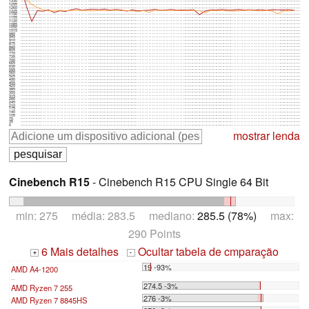
1330
1295
1260
1225
1190
1155
1120
1085
1050
1015
980
945
910
875
840
805
770
735
700
665
630
595
560
525
490
455
420
385
350
315
280
245
210
175
140
105
70
35
0
mostrar lenda
Cinebench R15
- Cinebench R15 CPU Single 64 Bit
min: 275 média: 283.5 mediano:
285.5 (78%)
max:
290 Points
6 Mais detalhes
Ocultar tabela de cmparação
+
-
19 -93%
AMD A4-1200
...
274.5 -3%
AMD Ryzen 7 255
276 -3%
AMD Ryzen 7 8845HS