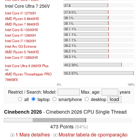
Intel Core Ultra 7 256V
37.8
37.9 0%
Intel Core i7-12700H
38 1%
AMD Ryzen 5 8645HS
38 1%
AMD Ryzen 7 8840HS
38.1 1%
Intel Core i5-13500HX
38.1 1%
Intel Core i7-12800H
38.1 1%
Intel Core i7-13620H
38.2 1%
Intel Arc G3 Extreme
38.2 1%
AMD Ryzen 5 7640HS
38.3 1%
Intel Core i7-12850HX
...
49.2 30%
Intel Core Ultra 9 290HX Plus
max:
59.5 57%
AMD Ryzen Threadripper PRO
7995WX
0%
100%
Restrict / Search:
Model:
Max. age:
years
all
laptop
smartphone
desktop
Cinebench 2026
- Cinebench 2026 CPU Single Thread
473 Points
(64%)
1 Mais detalhes
Mostrar tabela de cpomparação
+
+