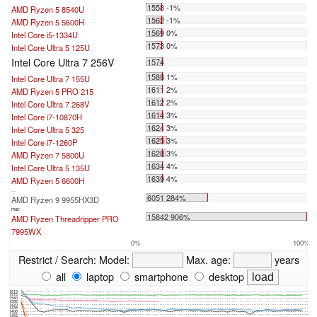
1558 -1%
AMD Ryzen 5 8540U
1562 -1%
AMD Ryzen 5 5600H
1569 0%
Intel Core i5-1334U
1573 0%
Intel Core Ultra 5 125U
Intel Core Ultra 7 256V
1574
1588 1%
Intel Core Ultra 7 155U
1611 2%
AMD Ryzen 5 PRO 215
1612 2%
Intel Core Ultra 7 268V
1614 3%
Intel Core i7-10870H
1624 3%
Intel Core Ultra 5 325
1625 3%
Intel Core i7-1260P
1628 3%
AMD Ryzen 7 5800U
1634 4%
Intel Core Ultra 5 135U
1639 4%
AMD Ryzen 5 6600H
...
6051 284%
AMD Ryzen 9 9955HX3D
max:
15842 906%
AMD Ryzen Threadripper PRO
7995WX
0%
100%
Restrict / Search:
Model:
Max. age:
years
all
laptop
smartphone
desktop
1610
1575
1540
1505
1470
1435
1400
1365