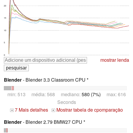
20
15
10
5
0
mostrar lenda
Blender
- Blender 3.3 Classroom CPU *
min: 513 média: 568 mediano:
580 (7%)
max: 616
Seconds
7 Mais detalhes
Mostrar tabela de cpomparação
+
+
Blender
- Blender 2.79 BMW27 CPU *