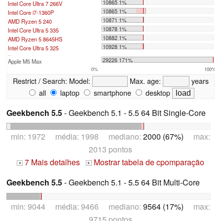
10865 1%
Intel Core Ultra 7 266V
10865 1%
Intel Core i7-1360P
10871 1%
AMD Ryzen 5 240
10878 1%
Intel Core Ultra 5 335
10882 1%
AMD Ryzen 5 8645HS
10928 1%
Intel Core Ultra 5 325
...
29226 171%
Apple M5 Max
0%
100%
Restrict / Search:
Model:
Max. age:
years
all
laptop
smartphone
desktop
Geekbench 5.5
- Geekbench 5.1 - 5.5 64 Bit Single-Core
min: 1972 média: 1998 mediano:
2000 (67%)
max:
2013 pontos
7 Mais detalhes
Mostrar tabela de cpomparação
+
+
Geekbench 5.5
- Geekbench 5.1 - 5.5 64 Bit Multi-Core
min: 9044 média: 9466 mediano:
9564 (17%)
max:
9715 pontos