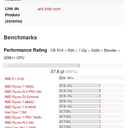
Link do
ark.intel.com
Produto
(externo)
Benchmarks
Performance Rating
- CB R15 + R20 + 7-Zip + X265 + Blender +
3DM11 CPU
37.8 pt
(64%)
2.26 -94%
AMD E1-2100
...
37.3 -1%
AMD Ryzen 7 7840U
37.4 -1%
AMD Ryzen AI 5 PRO 340
37.5 -1%
AMD Ryzen Z2 Extreme
37.6 -1%
AMD Ryzen 7 8840U
37.6 -1%
AMD Ryzen 7 8745HS
37.7 0%
Intel Core 7 350
37.7 0%
AMD Ryzen 7 PRO 7840U
37.7 0%
AMD Ryzen AI 5 340
37.7 0%
Intel Core Ultra 7 258V