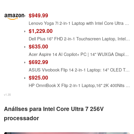
$949.99
Lenovo Yoga 7i 2-in-1 Laptop with Intel Core Ultra 7 256V Processor, 16” WUXGA IPS Touchscreen Display, 16GB LPDDR5X-8533MT of Memory, 1TB SSD, Yoga Pen, Wi-Fi 7, FP Reader, and Win 11 Pro
$1,229.00
Dell Plus 16" FHD 2-in-1 Touchscreen Laptop, Intel Core Ultra 7 256V, 16GB RAM, 2TB Storage(1TB SSD+1TB Docking Station Set), Backlit Keyboard, Webcam, Wi-Fi 7, Copilot, Win 11 Pro, Ice Blue
$635.00
Acer Aspire 14 AI Copilot+ PC | 14" WUXGA Display | Intel Core Ultra 7 Processor 256V | NPU: Up to 47 Tops - GPU: Up to 64 Tops | Intel ARC 140V | 16GB LPDDR5X | 1TB SSD | Wi-Fi 6E | A14-52M-72S0
$692.99
ASUS Vivobook Flip 14 2-in-1 Laptop: 14" OLED Touchscreen, Intel Core Ultra 7 256V Processor, 16GB RAM, 1TB SSD, Backlit Chiclet Keyboard, Thunderbolt 4, Copilot+ PC (Renewed)
$925.00
HP OmniBook X Flip 2-in-1 Laptop,16" 2K 400Nits Touch-Screen, Intel Core Ultra 7 256V(Beats Ultra 7 155U), Arc 140V GPU, Copilot+ PC, 16GB LPDDR5 RAM 1TB SSD, Thunderbolt 4, Win 11 Home, w/Stylus
v1.35
Análises para Intel Core Ultra 7 256V
processador