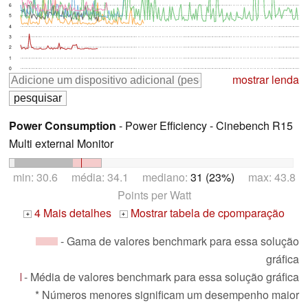
6
5
4
3
2
1
0
mostrar lenda
Power Consumption
- Power Efficiency - Cinebench R15
Multi external Monitor
min: 30.6 média: 34.1 mediano:
31 (23%)
max: 43.8
Points per Watt
4 Mais detalhes
Mostrar tabela de cpomparação
+
+
- Gama de valores benchmark para essa solução
gráfica
- Média de valores benchmark para essa solução gráfica
* Números menores significam um desempenho maior