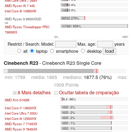
Intel Core Ultra 7 268V
10590 4%
AMD Ryzen AI 7 445
10605 4%
Intel Core i9-10980HK
...
38530 279%
AMD Ryzen 9 9955HX3D
max:
107681 959%
AMD Ryzen Threadripper PRO
7995WX
0%
100%
Restrict / Search:
Model:
Max. age:
years
all
laptop
smartphone
desktop
Cinebench R23
- Cinebench R23 Single Core
min: 1799 média: 1865 mediano:
1877.5 (76%)
max:
1909 Points
8 Mais detalhes
Ocultar tabela de cmparação
+
-
74.4 -96%
AMD A10-5745M
...
1830 -2%
Intel Core i7-13650HX
1835 -2%
Intel Core Ultra 7 255U
1835 -2%
Intel Core i9-12950HX
1850 -1%
AMD Ryzen 7 7745HX
1852 -1%
AMD Ryzen 9 7845HX