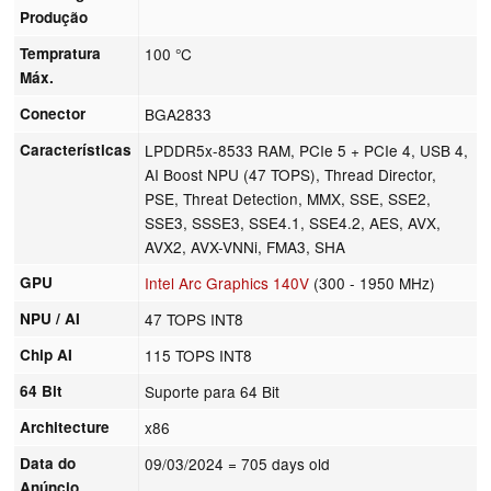
Produção
Tempratura
100 °C
Máx.
Conector
BGA2833
Características
LPDDR5x-8533 RAM, PCIe 5 + PCIe 4, USB 4,
AI Boost NPU (47 TOPS), Thread Director,
PSE, Threat Detection, MMX, SSE, SSE2,
SSE3, SSSE3, SSE4.1, SSE4.2, AES, AVX,
AVX2, AVX-VNNi, FMA3, SHA
GPU
Intel Arc Graphics 140V
(300 - 1950 MHz)
NPU / AI
47 TOPS INT8
Chip AI
115 TOPS INT8
64 Bit
Suporte para 64 Bit
Architecture
x86
Data do
09/03/2024
= 705 days old
Anúncio