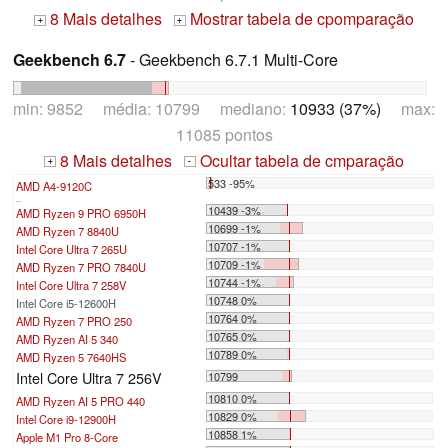
8 Mais detalhes
Mostrar tabela de cpomparação
+
+
Geekbench 6.7
- Geekbench 6.7.1 Multi-Core
min: 9852 média: 10799 mediano:
10933 (37%)
max:
11085 pontos
8 Mais detalhes
Ocultar tabela de cmparação
+
-
533 -95%
AMD A4-9120C
...
10439 -3%
AMD Ryzen 9 PRO 6950H
10699 -1%
AMD Ryzen 7 8840U
10707 -1%
Intel Core Ultra 7 265U
10709 -1%
AMD Ryzen 7 PRO 7840U
10744 -1%
Intel Core Ultra 7 258V
10748 0%
Intel Core i5-12600H
10764 0%
AMD Ryzen 7 PRO 250
10765 0%
AMD Ryzen AI 5 340
10789 0%
AMD Ryzen 5 7640HS
Intel Core Ultra 7 256V
10799
10810 0%
AMD Ryzen AI 5 PRO 440
10829 0%
Intel Core i9-12900H
10858 1%
Apple M1 Pro 8-Core