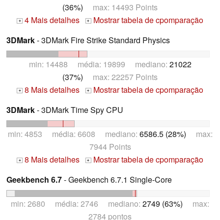
(36%)
max: 14493 Points
4 Mais detalhes
Mostrar tabela de cpomparação
+
+
3DMark
- 3DMark Fire Strike Standard Physics
min: 14488 média: 19899 mediano:
21022
(37%)
max: 22257 Points
8 Mais detalhes
Mostrar tabela de cpomparação
+
+
3DMark
- 3DMark Time Spy CPU
min: 4853 média: 6608 mediano:
6586.5 (28%)
max:
7944 Points
8 Mais detalhes
Mostrar tabela de cpomparação
+
+
Geekbench 6.7
- Geekbench 6.7.1 Single-Core
min: 2680 média: 2746 mediano:
2749 (63%)
max:
2784 pontos