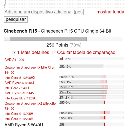
175
140
105
70
35
0
mostrar lenda
Cinebench R15
- Cinebench R15 CPU Single 64 Bit
256 Points
(70%)
1 Mais detalhes
Ocultar tabela de cmparação
+
-
19 -93%
AMD A4-1200
...
252 -2%
Qualcomm Snapdragon X Elite X1E-
84-100
252.3 -1%
Intel Core i5-13500HX
253 -1%
AMD Ryzen 5 8540U
253.3 -1%
Intel Core 7 240H
254 -1%
AMD Ryzen AI 7 445
254.2 -1%
Intel Core Ultra 7 255U
255 0%
Qualcomm Snapdragon X2 Elite X2E-
78-100
255.3 0%
Intel Core i9-13905H
255.6 0%
Intel Core i7-12700H
AMD Ryzen 5 8640U
256