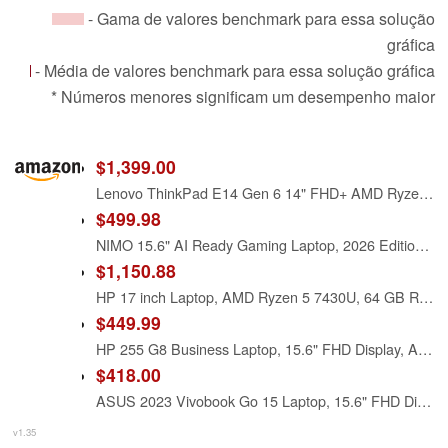
- Gama de valores benchmark para essa solução
gráfica
- Média de valores benchmark para essa solução gráfica
* Números menores significam um desempenho maior
$1,399.00
Lenovo ThinkPad E14 Gen 6 14" FHD+ AMD Ryzen 5 7535U Business Laptop
$499.98
NIMO 15.6" AI Ready Gaming Laptop, 2026 Edition AMD Ryzen 5 6600H(6-Core, Beat Ryzen 7 7730U), 16GB DDR5 RAM 512GB PCIe4.0 SSD, Radeon 660M, Backlit Keyboard, 2-Yr Warranty, for Video Editing Business
$1,150.88
HP 17 inch Laptop, AMD Ryzen 5 7430U, 64 GB RAM, 4 TB SSD, 17.3" FHD Display, AMD Radeon Graphics, Long Battery Life, Anti-Glare,Wi-Fi 6, Microsoft Office Lifetime License & Windows 11 Pro
$449.99
HP 255 G8 Business Laptop, 15.6" FHD Display, AMD Ryzen 5 5500U Hexa-core Processor (Beat Intel i7-1065G7), 8GB RAM, 256GB SSD, Windows 11 Pro with Office 365 for Web, Multiple Ports,
$418.00
ASUS 2023 Vivobook Go 15 Laptop, 15.6" FHD Display, AMD Ryzen 5 7520U Processor, 8GB RAM, 512GB SSD, Windows 11 Home, Mixed Black, E1504FA-AS52
v1.35