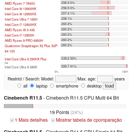
256.3 0%
AMD Ryzen 7 7840U
256.5 0%
Intel Core i9-13900HK
257.4 1%
Intel Core i9-12950HX
258 1%
Intel Core Ultra 7 165H
260 2%
Intel Core i7-12800HX
260 2%
AMD Ryzen AI 5 435
260 2%
Intel Core i7-12800H
260 2%
AMD Ryzen 9 PRO 6950H
260 2%
Qualcomm Snapdragon X2 Plus X2P-
64-100
...
339.2 33%
Intel Core Ultra 9 290HX Plus
max:
359.7 41%
Intel Core Ultra 9 285K
0%
100%
Restrict / Search:
Model:
Max. age:
years
all
laptop
smartphone
desktop
Cinebench R11.5
- Cinebench R11.5 CPU Multi 64 Bit
19 Points
(24%)
1 Mais detalhes
Mostrar tabela de cpomparação
+
+
Cinebench R11.5
- Cinebench R11.5 CPU Single 64 Bit