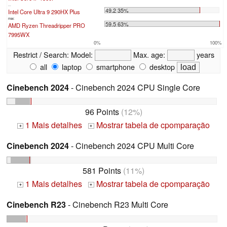
...
49.2 35%
Intel Core Ultra 9 290HX Plus
max:
59.5 63%
AMD Ryzen Threadripper PRO
7995WX
0%
100%
Restrict / Search:
Model:
Max. age:
years
all
laptop
smartphone
desktop
Cinebench 2024
- Cinebench 2024 CPU Single Core
96 Points
(12%)
1 Mais detalhes
Mostrar tabela de cpomparação
+
+
Cinebench 2024
- Cinebench 2024 CPU Multi Core
581 Points
(11%)
1 Mais detalhes
Mostrar tabela de cpomparação
+
+
Cinebench R23
- Cinebench R23 Multi Core