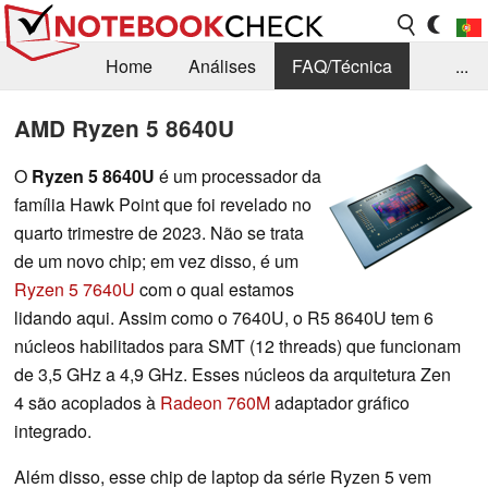
Home
Análises
FAQ/Técnica
...
Notícias
Biblioteca
Consulta para compra
AMD Ryzen 5 8640U
Busca
Contacto
O
Ryzen 5 8640U
é um processador da
família Hawk Point que foi revelado no
quarto trimestre de 2023. Não se trata
de um novo chip; em vez disso, é um
Ryzen 5 7640U
com o qual estamos
lidando aqui. Assim como o 7640U, o R5 8640U tem 6
núcleos habilitados para SMT (12 threads) que funcionam
de 3,5 GHz a 4,9 GHz. Esses núcleos da arquitetura Zen
4 são acoplados à
Radeon 760M
adaptador gráfico
integrado.
Além disso, esse chip de laptop da série Ryzen 5 vem