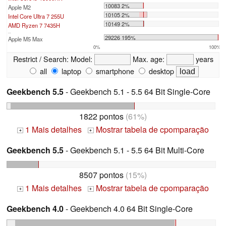
10083 2%
Apple M2
10105 2%
Intel Core Ultra 7 255U
10149 2%
AMD Ryzen 7 7435H
...
29226 195%
Apple M5 Max
0%
100%
Restrict / Search:
Model:
Max. age:
years
all
laptop
smartphone
desktop
Geekbench 5.5
- Geekbench 5.1 - 5.5 64 Bit Single-Core
1822 pontos
(61%)
1 Mais detalhes
Mostrar tabela de cpomparação
+
+
Geekbench 5.5
- Geekbench 5.1 - 5.5 64 Bit Multi-Core
8507 pontos
(15%)
1 Mais detalhes
Mostrar tabela de cpomparação
+
+
Geekbench 4.0
- Geekbench 4.0 64 Bit Single-Core