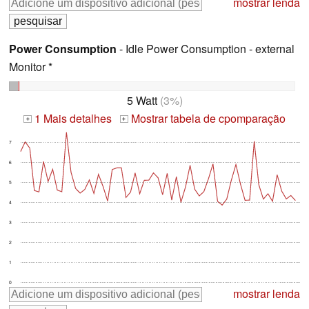
mostrar lenda
Power Consumption
- Idle Power Consumption - external
Monitor *
5 Watt
(3%)
1 Mais detalhes
Mostrar tabela de cpomparação
+
+
7
6
5
4
3
2
1
0
mostrar lenda