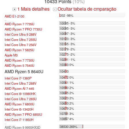
10433 Points
(10%)
1 Mais detalhes
Ocultar tabela de cmparação
+
-
202 -98%
AMD E1-2100
...
10085 -3%
AMD Ryzen 7 7735U
10095 -3%
AMD Ryzen 7 PRO 7730U
10097 -3%
Intel Core Ultra 9 288V
10123 -3%
Intel Core Ultra 7 255U
10165 -3%
Intel Core Ultra 7 256V
10179 -2%
AMD Ryzen 7 5825U
10275 -2%
Apple M3
10291 -1%
AMD Ryzen 7 7730U
10383 0%
AMD Ryzen 5 7540U
AMD Ryzen 5 8640U
10433
10472 0%
Intel Core i7-1360P
10561 1%
Intel Core Ultra 7 268V
10590 2%
AMD Ryzen AI 7 445
10605 2%
Intel Core i9-10980HK
10623 2%
Intel Core Ultra 7 265U
10653 2%
AMD Ryzen 7 6800U
10679 2%
Intel Core i5-13420H
10701 3%
AMD Ryzen 7 PRO 6850U
10857 4%
Intel Core i7-11850H
...
38530 269%
AMD Ryzen 9 9955HX3D