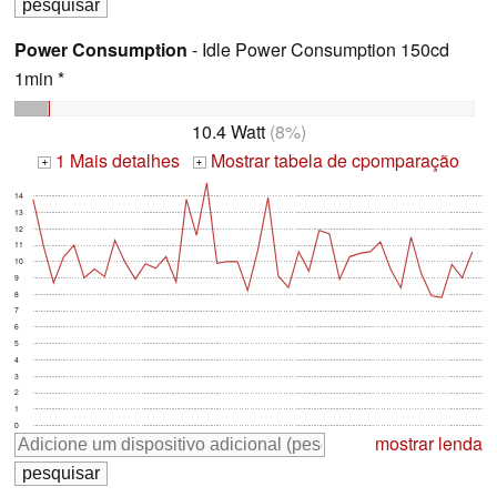
Power Consumption
- Idle Power Consumption 150cd
1min *
10.4 Watt
(8%)
1 Mais detalhes
Mostrar tabela de cpomparação
+
+
14
13
12
11
10
9
8
7
6
5
4
3
2
1
0
mostrar lenda