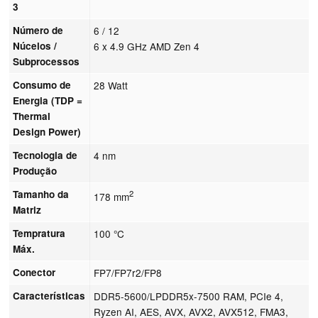
3
Número de
6 / 12
Núcelos /
6 x 4.9 GHz AMD Zen 4
Subprocessos
Consumo de
28 Watt
Energia (TDP =
Thermal
Design Power)
Tecnologia de
4 nm
Produção
Tamanho da
2
178 mm
Matriz
Tempratura
100 °C
Máx.
Conector
FP7/FP7r2/FP8
Características
DDR5-5600/LPDDR5x-7500 RAM, PCIe 4,
Ryzen AI, AES, AVX, AVX2, AVX512, FMA3,