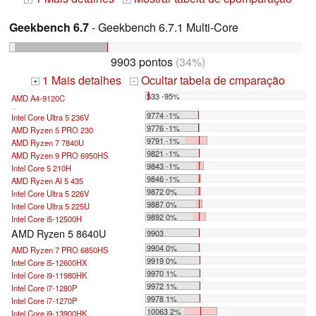
Geekbench 6.7
- Geekbench 6.7.1 Multi-Core
9903 pontos
(34%)
1 Mais detalhes
Ocultar tabela de cmparação
+
-
533 -95%
AMD A4-9120C
...
9774 -1%
Intel Core Ultra 5 236V
9776 -1%
AMD Ryzen 5 PRO 230
9791 -1%
AMD Ryzen 7 7840U
9821 -1%
AMD Ryzen 9 PRO 6950HS
9843 -1%
Intel Core 5 210H
9846 -1%
AMD Ryzen AI 5 435
9872 0%
Intel Core Ultra 5 226V
9887 0%
Intel Core Ultra 5 225U
9892 0%
Intel Core i5-12500H
AMD Ryzen 5 8640U
9903
9904 0%
AMD Ryzen 7 PRO 6850HS
9919 0%
Intel Core i5-12600HX
9970 1%
Intel Core i9-11980HK
9972 1%
Intel Core i7-1280P
9978 1%
Intel Core i7-1270P
10063 2%
Intel Core i9-13900HK