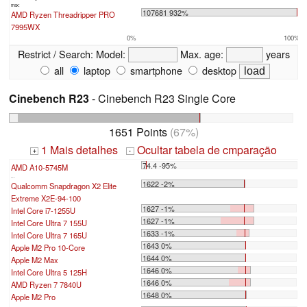
max:
107681 932%
AMD Ryzen Threadripper PRO
7995WX
0%
100%
Restrict / Search:
Model:
Max. age:
years
all
laptop
smartphone
desktop
Cinebench R23
- Cinebench R23 Single Core
1651 Points
(67%)
1 Mais detalhes
Ocultar tabela de cmparação
+
-
74.4 -95%
AMD A10-5745M
...
1622 -2%
Qualcomm Snapdragon X2 Elite
Extreme X2E-94-100
1627 -1%
Intel Core i7-1255U
1627 -1%
Intel Core Ultra 7 155U
1633 -1%
Intel Core Ultra 7 165U
1643 0%
Apple M2 Pro 10-Core
1644 0%
Apple M2 Max
1646 0%
Intel Core Ultra 5 125H
1646 0%
AMD Ryzen 7 7840U
1648 0%
Apple M2 Pro