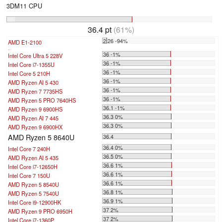
3DM11 CPU
36.4 pt
(61%)
2.26 -94%
AMD E1-2100
...
36 -1%
Intel Core Ultra 5 228V
36 -1%
Intel Core i7-1355U
36 -1%
Intel Core 5 210H
36 -1%
AMD Ryzen AI 5 430
36 -1%
AMD Ryzen 7 7735HS
36 -1%
AMD Ryzen 5 PRO 7640HS
36.1 -1%
AMD Ryzen 9 6900HS
36.3 0%
AMD Ryzen AI 7 445
36.3 0%
AMD Ryzen 9 6900HX
AMD Ryzen 5 8640U
36.4
36.4 0%
Intel Core 7 240H
36.5 0%
AMD Ryzen AI 5 435
36.6 1%
Intel Core i7-12650H
36.6 1%
Intel Core 7 150U
36.6 1%
AMD Ryzen 5 8540U
36.8 1%
AMD Ryzen 5 7540U
36.9 1%
Intel Core i9-12900HK
37 2%
AMD Ryzen 9 PRO 6950H
37 2%
Intel Core i7-1360P