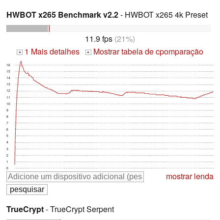
HWBOT x265 Benchmark v2.2
- HWBOT x265 4k Preset
11.9 fps
(21%)
1 Mais detalhes
Mostrar tabela de cpomparação
+
+
16
15
14
13
12
11
10
9
8
7
6
5
4
3
2
1
0
mostrar lenda
TrueCrypt
- TrueCrypt Serpent