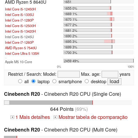
AMD Ryzen 5 8640U
1651
1655 0%
Intel Core i5-12450H
1669 1%
Intel Core i5-1335U
1670 1%
Intel Core i7-1280P
1677 2%
Intel Core i5-12500H
1681 2%
Intel Core i5-13420H
1690 2%
Intel Core i5-1245U
1695 3%
Intel Core i7-1260P
1699 3%
AMD Ryzen 5 7540U
1700 3%
Intel Core Ultra 5 135H
...
2459 49%
Apple M5 10-Core
0%
100%
Restrict / Search:
Model:
Max. age:
years
all
laptop
smartphone
desktop
Cinebench R20
- Cinebench R20 CPU (Single Core)
644 Points
(69%)
1 Mais detalhes
Mostrar tabela de cpomparação
+
+
Cinebench R20
- Cinebench R20 CPU (Multi Core)