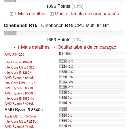
4096 Points
(10%)
1 Mais detalhes
Mostrar tabela de cpomparação
+
+
Cinebench R15
- Cinebench R15 CPU Multi 64 Bit
1663 Points
(10%)
1 Mais detalhes
Ocultar tabela de cmparação
+
-
31 -98%
AMD A4-1200
...
1614 -3%
Intel Core i7-10870H
1624 -2%
Intel Core Ultra 5 325
1625 -2%
Intel Core i7-1260P
1628 -2%
AMD Ryzen 7 5800U
1634 -2%
Intel Core Ultra 5 135U
1639 -1%
AMD Ryzen 5 6600H
1656 0%
AMD Ryzen 5 6600HS
1656 0%
Intel Core i9-9980HK
1658 0%
AMD Ryzen 7 4980U
AMD Ryzen 5 8640U
1663
1664 0%
Apple M2 Pro 10-Core
1664 0%
Intel Core Ultra 7 255U
1676 1%
AMD Ryzen 5 7540U