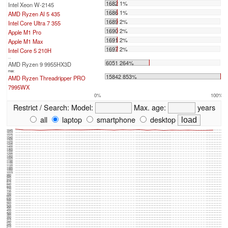
1682 1%
Intel Xeon W-2145
1686 1%
AMD Ryzen AI 5 435
1689 2%
Intel Core Ultra 7 355
1690 2%
Apple M1 Pro
1691 2%
Apple M1 Max
1697 2%
Intel Core 5 210H
...
6051 264%
AMD Ryzen 9 9955HX3D
max:
15842 853%
AMD Ryzen Threadripper PRO
7995WX
0%
100%
Restrict / Search:
Model:
Max. age:
years
all
laptop
smartphone
desktop
1645
1610
1575
1540
1505
1470
1435
1400
1365
1330
1295
1260
1225
1190
1155
1120
1085
1050
1015
980
945
910
875
840
805
770
735
700
665
630
595
560
525
490
455
420
385
350
315
280
245
210