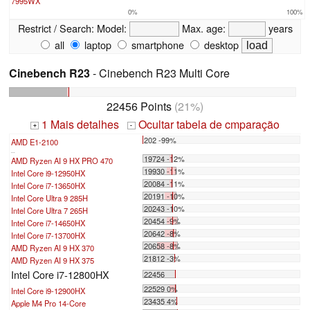
7995WX
0%
100%
Restrict / Search:
Model:
Max. age:
years
all
laptop
smartphone
desktop
Cinebench R23
- Cinebench R23 Multi Core
22456 Points
(21%)
1 Mais detalhes
Ocultar tabela de cmparação
+
-
202 -99%
AMD E1-2100
...
19724 -12%
AMD Ryzen AI 9 HX PRO 470
19930 -11%
Intel Core i9-12950HX
20084 -11%
Intel Core i7-13650HX
20191 -10%
Intel Core Ultra 9 285H
20243 -10%
Intel Core Ultra 7 265H
20454 -9%
Intel Core i7-14650HX
20642 -8%
Intel Core i7-13700HX
20658 -8%
AMD Ryzen AI 9 HX 370
21812 -3%
AMD Ryzen AI 9 HX 375
Intel Core i7-12800HX
22456
22529 0%
Intel Core i9-12900HX
23435 4%
Apple M4 Pro 14-Core