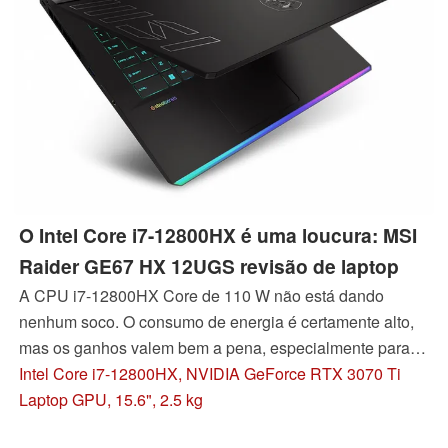
O Intel Core i7-12800HX é uma loucura: MSI
Raider GE67 HX 12UGS revisão de laptop
A CPU i7-12800HX Core de 110 W não está dando
nenhum soco. O consumo de energia é certamente alto,
mas os ganhos valem bem a pena, especialmente para o
público alvo dos entusiastas e caçadores de
Intel Core i7-12800HX, NVIDIA GeForce RTX 3070 Ti
desempenho.
Laptop GPU, 15.6", 2.5 kg