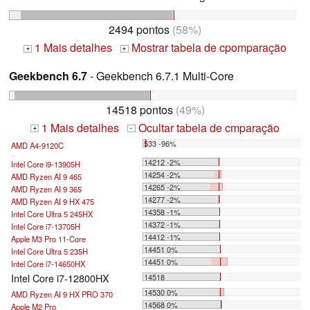
2494 pontos
(58%)
1 Mais detalhes
Mostrar tabela de cpomparação
+
+
Geekbench 6.7
- Geekbench 6.7.1 Multi-Core
14518 pontos
(49%)
1 Mais detalhes
Ocultar tabela de cmparação
+
-
533 -96%
AMD A4-9120C
...
14212 -2%
Intel Core i9-13905H
14254 -2%
AMD Ryzen AI 9 465
14265 -2%
AMD Ryzen AI 9 365
14277 -2%
AMD Ryzen AI 9 HX 475
14358 -1%
Intel Core Ultra 5 245HX
14372 -1%
Intel Core i7-13705H
14412 -1%
Apple M3 Pro 11-Core
14451 0%
Intel Core Ultra 5 235H
14451 0%
Intel Core i7-14650HX
Intel Core i7-12800HX
14518
14530 0%
AMD Ryzen AI 9 HX PRO 370
14568 0%
Apple M2 Pro