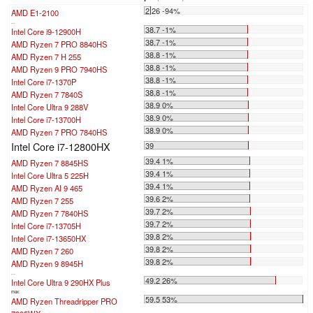
2.26 -94%
AMD E1-2100
...
38.7 -1%
Intel Core i9-12900H
38.7 -1%
AMD Ryzen 7 PRO 8840HS
38.8 -1%
AMD Ryzen 7 H 255
38.8 -1%
AMD Ryzen 9 PRO 7940HS
38.8 -1%
Intel Core i7-1370P
38.8 -1%
AMD Ryzen 7 7840S
38.9 0%
Intel Core Ultra 9 288V
38.9 0%
Intel Core i7-13700H
38.9 0%
AMD Ryzen 7 PRO 7840HS
Intel Core i7-12800HX
39
39.4 1%
AMD Ryzen 7 8845HS
39.4 1%
Intel Core Ultra 5 225H
39.4 1%
AMD Ryzen AI 9 465
39.6 2%
AMD Ryzen 7 255
39.7 2%
AMD Ryzen 7 7840HS
39.7 2%
Intel Core i7-13705H
39.8 2%
Intel Core i7-13650HX
39.8 2%
AMD Ryzen 7 260
39.8 2%
AMD Ryzen 9 8945H
...
49.2 26%
Intel Core Ultra 9 290HX Plus
max:
59.5 53%
AMD Ryzen Threadripper PRO