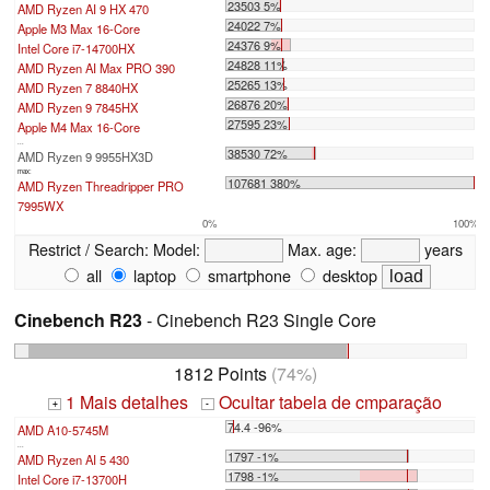
23503 5%
AMD Ryzen AI 9 HX 470
24022 7%
Apple M3 Max 16-Core
24376 9%
Intel Core i7-14700HX
24828 11%
AMD Ryzen AI Max PRO 390
25265 13%
AMD Ryzen 7 8840HX
26876 20%
AMD Ryzen 9 7845HX
27595 23%
Apple M4 Max 16-Core
...
38530 72%
AMD Ryzen 9 9955HX3D
max:
107681 380%
AMD Ryzen Threadripper PRO
7995WX
0%
100%
Restrict / Search:
Model:
Max. age:
years
all
laptop
smartphone
desktop
Cinebench R23
- Cinebench R23 Single Core
1812 Points
(74%)
1 Mais detalhes
Ocultar tabela de cmparação
+
-
74.4 -96%
AMD A10-5745M
...
1797 -1%
AMD Ryzen AI 5 430
1798 -1%
Intel Core i7-13700H