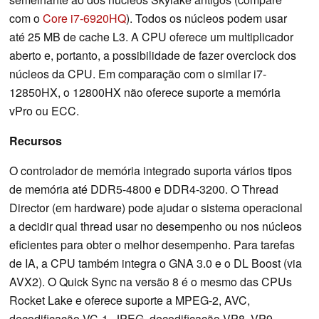
com o
Core i7-6920HQ
). Todos os núcleos podem usar
até 25 MB de cache L3. A CPU oferece um multiplicador
aberto e, portanto, a possibilidade de fazer overclock dos
núcleos da CPU. Em comparação com o similar i7-
12850HX, o 12800HX não oferece suporte a memória
vPro ou ECC.
Recursos
O controlador de memória integrado suporta vários tipos
de memória até DDR5-4800 e DDR4-3200. O Thread
Director (em hardware) pode ajudar o sistema operacional
a decidir qual thread usar no desempenho ou nos núcleos
eficientes para obter o melhor desempenho. Para tarefas
de IA, a CPU também integra o GNA 3.0 e o DL Boost (via
AVX2). O Quick Sync na versão 8 é o mesmo das CPUs
Rocket Lake e oferece suporte a MPEG-2, AVC,
decodificação VC-1, JPEG, decodificação VP8, VP9,