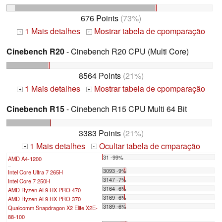
676 Points
(73%)
1 Mais detalhes
Mostrar tabela de cpomparação
+
+
Cinebench R20
- Cinebench R20 CPU (Multi Core)
8564 Points
(21%)
1 Mais detalhes
Mostrar tabela de cpomparação
+
+
Cinebench R15
- Cinebench R15 CPU Multi 64 Bit
3383 Points
(21%)
1 Mais detalhes
Ocultar tabela de cmparação
+
-
31 -99%
AMD A4-1200
...
3093 -9%
Intel Core Ultra 7 265H
3147 -7%
Intel Core 7 250H
3164 -6%
AMD Ryzen AI 9 HX PRO 470
3169 -6%
AMD Ryzen AI 9 HX PRO 370
3189 -6%
Qualcomm Snapdragon X2 Elite X2E-
88-100