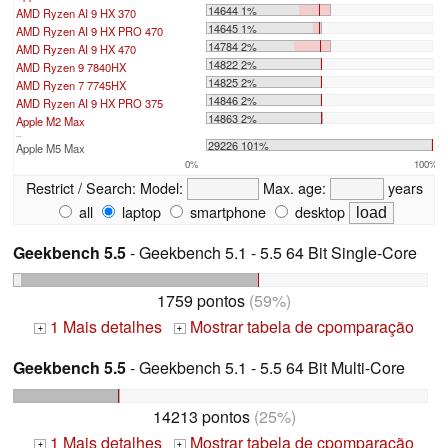
14644 1%
AMD Ryzen AI 9 HX 370
14645 1%
AMD Ryzen AI 9 HX PRO 470
14784 2%
AMD Ryzen AI 9 HX 470
14822 2%
AMD Ryzen 9 7840HX
14825 2%
AMD Ryzen 7 7745HX
14846 2%
AMD Ryzen AI 9 HX PRO 375
14863 2%
Apple M2 Max
...
29226 101%
Apple M5 Max
0%
100%
Restrict / Search:
Model:
Max. age:
years
all
laptop
smartphone
desktop
Geekbench 5.5
- Geekbench 5.1 - 5.5 64 Bit Single-Core
1759 pontos
(59%)
1 Mais detalhes
Mostrar tabela de cpomparação
+
+
Geekbench 5.5
- Geekbench 5.1 - 5.5 64 Bit Multi-Core
14213 pontos
(25%)
1 Mais detalhes
Mostrar tabela de cpomparação
+
+