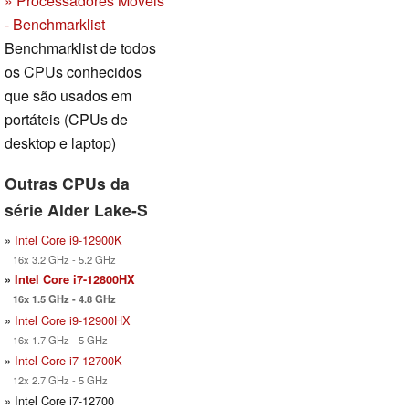
» Processadores Móveis
- Benchmarklist
Benchmarklist de todos
os CPUs conhecidos
que são usados em
portáteis (CPUs de
desktop e laptop)
Outras CPUs da
série Alder Lake-S
»
Intel Core i9-12900K
16x 3.2 GHz - 5.2 GHz
»
Intel Core i7-12800HX
16x 1.5 GHz - 4.8 GHz
»
Intel Core i9-12900HX
16x 1.7 GHz - 5 GHz
»
Intel Core i7-12700K
12x 2.7 GHz - 5 GHz
» Intel Core i7-12700