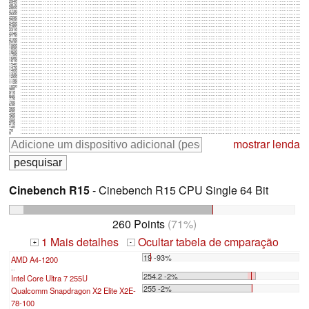
2940
2870
2800
2730
2660
2590
2520
2450
2380
2310
2240
2170
2100
2030
1960
1890
1820
1750
1680
1610
1540
1470
1400
1330
1260
1190
1120
1050
980
910
840
770
700
630
560
490
420
350
280
210
140
70
0
mostrar lenda
Cinebench R15
- Cinebench R15 CPU Single 64 Bit
260 Points
(71%)
1 Mais detalhes
Ocultar tabela de cmparação
+
-
19 -93%
AMD A4-1200
...
254.2 -2%
Intel Core Ultra 7 255U
255 -2%
Qualcomm Snapdragon X2 Elite X2E-
78-100