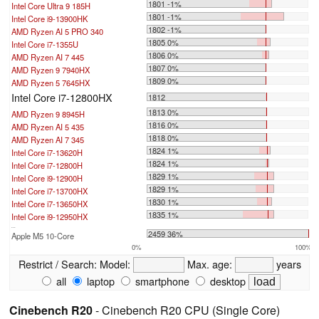
1801 -1%
Intel Core Ultra 9 185H
1801 -1%
Intel Core i9-13900HK
1802 -1%
AMD Ryzen AI 5 PRO 340
1805 0%
Intel Core i7-1355U
1806 0%
AMD Ryzen AI 7 445
1807 0%
AMD Ryzen 9 7940HX
1809 0%
AMD Ryzen 5 7645HX
Intel Core i7-12800HX
1812
1813 0%
AMD Ryzen 9 8945H
1816 0%
AMD Ryzen AI 5 435
1818 0%
AMD Ryzen AI 7 345
1824 1%
Intel Core i7-13620H
1824 1%
Intel Core i7-12800H
1829 1%
Intel Core i9-12900H
1829 1%
Intel Core i7-13700HX
1830 1%
Intel Core i7-13650HX
1835 1%
Intel Core i9-12950HX
...
2459 36%
Apple M5 10-Core
0%
100%
Restrict / Search:
Model:
Max. age:
years
all
laptop
smartphone
desktop
Cinebench R20
- Cinebench R20 CPU (Single Core)