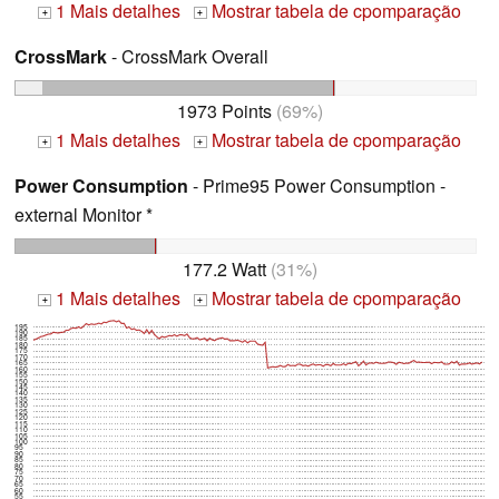
1 Mais detalhes
Mostrar tabela de cpomparação
+
+
CrossMark
- CrossMark Overall
1973 Points
(69%)
1 Mais detalhes
Mostrar tabela de cpomparação
+
+
Power Consumption
- Prime95 Power Consumption -
external Monitor *
177.2 Watt
(31%)
1 Mais detalhes
Mostrar tabela de cpomparação
+
+
195
190
185
180
175
170
165
160
155
150
145
140
135
130
125
120
115
110
105
100
95
90
85
80
75
70
65
60
55