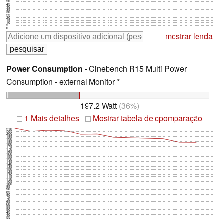
50
45
40
35
30
25
20
15
10
5
0
mostrar lenda
Power Consumption
- Cinebench R15 Multi Power
Consumption - external Monitor *
197.2 Watt
(36%)
1 Mais detalhes
Mostrar tabela de cpomparação
+
+
210
205
200
195
190
185
180
175
170
165
160
155
150
145
140
135
130
125
120
115
110
105
100
95
90
85
80
75
70
65
60
55
50
45
40
35