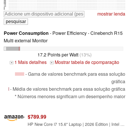
30
25
20
15
10
5
0
mostrar lenda
Power Consumption
- Power Efficiency - Cinebench R15
Multi external Monitor
17.2 Points per Watt
(13%)
1 Mais detalhes
Mostrar tabela de cpomparação
+
+
- Gama de valores benchmark para essa solução
gráfica
- Média de valores benchmark para essa solução gráfica
* Números menores significam um desempenho maior
$789.99
HP New Core i7 15.6" Laptop | 2026 Edition | Intel High-Performance Core i7-1255U up to 4.7GHz | 16GB RAM - 1TB PCIe SSD | Webcam | FHD | Long Battery Life | Windows 11 | Business & Academic