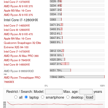
3226 -5%
Intel Core i7-13700HX
3234 -4%
AMD Ryzen AI 9 HX 370
3297 -3%
Apple M3 Max 16-Core
3334 -1%
AMD Ryzen AI 9 HX 375
Intel Core i7-12800HX
3383
3471 3%
Intel Core i7-14650HX
3493 3%
Intel Core i9-12900HX
3512 4%
AMD Ryzen AI 9 HX 470
3647 8%
Apple M4 Max 16-Core
3683 9%
Qualcomm Snapdragon X2 Elite
Extreme X2E-94-100
3812 13%
Intel Core i7-14700HX
3918 16%
AMD Ryzen AI Max PRO 390
4320 28%
AMD Ryzen 9 7845HX
4437 31%
Intel Core i9-14900HX
...
6051 79%
AMD Ryzen 9 9955HX3D
max:
15842 368%
AMD Ryzen Threadripper PRO
7995WX
0%
100%
Restrict / Search:
Model:
Max. age:
years
all
laptop
smartphone
desktop
3360
3290
3220
3150
3080
3010