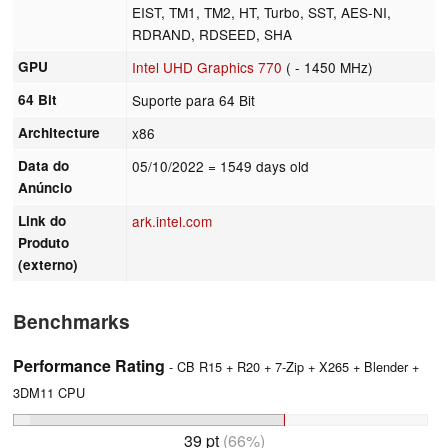
EIST, TM1, TM2, HT, Turbo, SST, AES-NI,
RDRAND, RDSEED, SHA
GPU
Intel UHD Graphics 770
( - 1450 MHz)
64 Bit
Suporte para 64 Bit
Architecture
x86
Data do
05/10/2022
= 1549 days old
Anúncio
Link do
ark.intel.com
Produto
(externo)
Benchmarks
Performance Rating
- CB R15 + R20 + 7-Zip + X265 + Blender +
3DM11 CPU
39 pt
(66%)