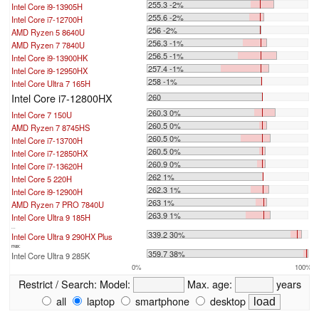
255.3 -2%
Intel Core i9-13905H
255.6 -2%
Intel Core i7-12700H
256 -2%
AMD Ryzen 5 8640U
256.3 -1%
AMD Ryzen 7 7840U
256.5 -1%
Intel Core i9-13900HK
257.4 -1%
Intel Core i9-12950HX
258 -1%
Intel Core Ultra 7 165H
Intel Core i7-12800HX
260
260.3 0%
Intel Core 7 150U
260.5 0%
AMD Ryzen 7 8745HS
260.5 0%
Intel Core i7-13700H
260.5 0%
Intel Core i7-12850HX
260.9 0%
Intel Core i7-13620H
262 1%
Intel Core 5 220H
262.3 1%
Intel Core i9-12900H
263 1%
AMD Ryzen 7 PRO 7840U
263.9 1%
Intel Core Ultra 9 185H
...
339.2 30%
Intel Core Ultra 9 290HX Plus
max:
359.7 38%
Intel Core Ultra 9 285K
0%
100%
Restrict / Search:
Model:
Max. age:
years
all
laptop
smartphone
desktop