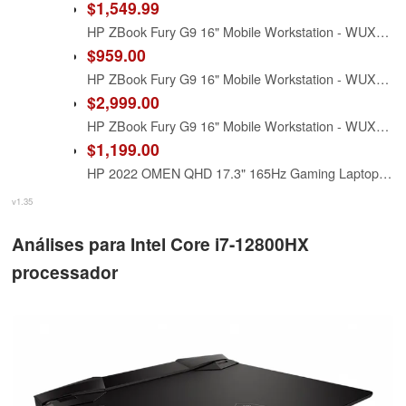
$1,549.99
HP ZBook Fury G9 16" Mobile Workstation - WUXGA - 1920 x 1200 - Intel Core i7 12th Gen i7-12800HX Hexadeca-core (16 Core) - 32 GB Total RAM - 1 TB SSD
$959.00
HP ZBook Fury G9 16" Mobile Workstation - WUXGA - 1920 x 1200 - Intel Core i7 12th Gen i7-12800HX Hexadeca-core (16 Core) - 16 GB Total RAM - 512 GB SSD
$2,999.00
HP ZBook Fury G9 16" Mobile Workstation - WUXGA - 1920 x 1200 - Intel Core i7 12th Gen i7-12800HX Hexadeca-core (16 Core) - 32 GB Total RAM - 1 TB SSD
$1,199.00
HP 2022 OMEN QHD 17.3" 165Hz Gaming Laptop, Intel 12th Core i5-12800HX, 16GB RAM, 1TB PCIe SSD, NVIDIA GeForce GTX 3060 Graphics 6GB, Full-Size RGB Backlit, Windows 11, Black, 32GB USB Card (Renewed)
v1.35
Análises para Intel Core i7-12800HX
processador