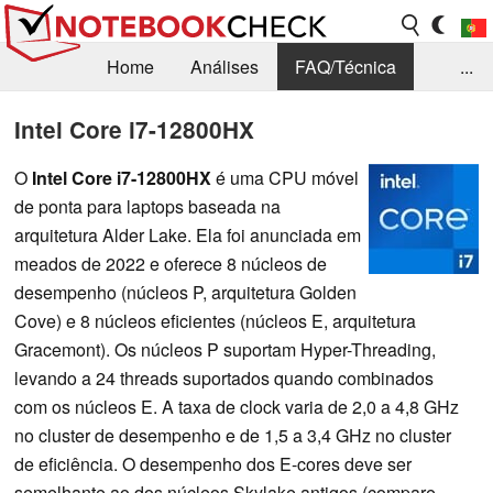
Home
Análises
FAQ/Técnica
...
Notícias
Biblioteca
Consulta para compra
Intel Core i7-12800HX
Busca
Contacto
O
Intel Core i7-12800HX
é uma CPU móvel
de ponta para laptops baseada na
arquitetura Alder Lake. Ela foi anunciada em
meados de 2022 e oferece 8 núcleos de
desempenho (núcleos P, arquitetura Golden
Cove) e 8 núcleos eficientes (núcleos E, arquitetura
Gracemont). Os núcleos P suportam Hyper-Threading,
levando a 24 threads suportados quando combinados
com os núcleos E. A taxa de clock varia de 2,0 a 4,8 GHz
no cluster de desempenho e de 1,5 a 3,4 GHz no cluster
de eficiência. O desempenho dos E-cores deve ser
semelhante ao dos núcleos Skylake antigos (compare