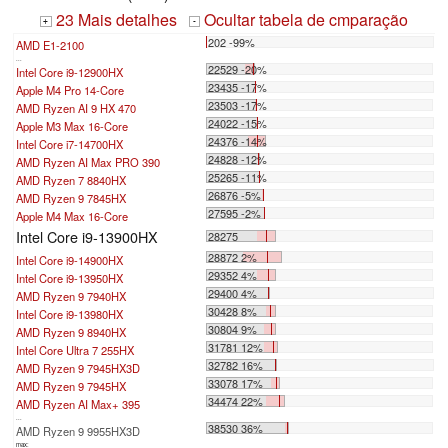
23 Mais detalhes
Ocultar tabela de cmparação
+
-
202 -99%
AMD E1-2100
...
22529 -20%
Intel Core i9-12900HX
23435 -17%
Apple M4 Pro 14-Core
23503 -17%
AMD Ryzen AI 9 HX 470
24022 -15%
Apple M3 Max 16-Core
24376 -14%
Intel Core i7-14700HX
24828 -12%
AMD Ryzen AI Max PRO 390
25265 -11%
AMD Ryzen 7 8840HX
26876 -5%
AMD Ryzen 9 7845HX
27595 -2%
Apple M4 Max 16-Core
Intel Core i9-13900HX
28275
28872 2%
Intel Core i9-14900HX
29352 4%
Intel Core i9-13950HX
29400 4%
AMD Ryzen 9 7940HX
30428 8%
Intel Core i9-13980HX
30804 9%
AMD Ryzen 9 8940HX
31781 12%
Intel Core Ultra 7 255HX
32782 16%
AMD Ryzen 9 7945HX3D
33078 17%
AMD Ryzen 9 7945HX
34474 22%
AMD Ryzen AI Max+ 395
...
38530 36%
AMD Ryzen 9 9955HX3D
max: