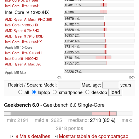
16481 -1%
Intel Core Ultra 9 285H
Intel Core i9-13900HX
16586
16679 1%
AMD Ryzen AI Max+ PRO 395
16782 1%
Intel Core i7-13850HX
16828 1%
AMD Ryzen 9 7945HX
16957 2%
AMD Ryzen 9 7945HX3D
17242 4%
Intel Core Ultra 7 265HX
17314 4%
Apple M5 10-Core
17395 5%
Intel Core Ultra X9 388H
17401 5%
Intel Core i9-14900HX
17557 6%
AMD Ryzen AI Max 390
...
29226 76%
Apple M5 Max
0%
100%
Restrict / Search:
Model:
Max. age:
years
all
laptop
smartphone
desktop
Geekbench 6.0
- Geekbench 6.0 Single-Core
min: 2191 média: 2625 mediano:
2713 (85%)
max:
2818 pontos
8 Mais detalhes
Mostrar tabela de cpomparação
+
+