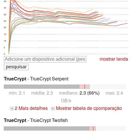
40
35
30
25
20
15
10
5
0
mostrar lenda
TrueCrypt
- TrueCrypt Serpent
min: 2.1 média: 2.3 mediano:
2.3 (66%)
max: 2.4
GB/s
2 Mais detalhes
Mostrar tabela de cpomparação
+
+
TrueCrypt
- TrueCrypt Twofish