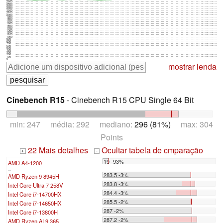
2600
2500
2400
2300
2200
2100
2000
1900
1800
1700
1600
1500
1400
1300
1200
1100
1000
900
800
700
600
500
400
300
200
100
0
mostrar lenda
Cinebench R15
- Cinebench R15 CPU Single 64 Bit
min: 247 média: 292 mediano:
296 (81%)
max: 304
Points
22 Mais detalhes
Ocultar tabela de cmparação
+
-
19 -93%
AMD A4-1200
...
283.5 -3%
AMD Ryzen 9 8945H
283.8 -3%
Intel Core Ultra 7 258V
284.4 -3%
Intel Core i7-14700HX
285.5 -2%
Intel Core i7-14650HX
287 -2%
Intel Core i7-13800H
287.2 -2%
AMD Ryzen AI 9 365