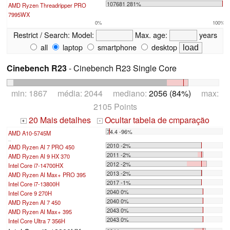
107681 281%
AMD Ryzen Threadripper PRO
7995WX
0%
100%
Restrict / Search:
Model:
Max. age:
years
all
laptop
smartphone
desktop
Cinebench R23
- Cinebench R23 Single Core
min: 1867 média: 2044 mediano:
2056 (84%)
max:
2105 Points
20 Mais detalhes
Ocultar tabela de cmparação
+
-
74.4 -96%
AMD A10-5745M
...
2010 -2%
AMD Ryzen AI 7 PRO 450
2011 -2%
AMD Ryzen AI 9 HX 370
2012 -2%
Intel Core i7-14700HX
2013 -2%
AMD Ryzen AI Max+ PRO 395
2017 -1%
Intel Core i7-13800H
2040 0%
Intel Core 9 270H
2040 0%
AMD Ryzen AI 7 450
2043 0%
AMD Ryzen AI Max+ 395
2043 0%
Intel Core Ultra 7 356H