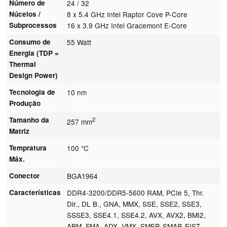
Número de
24 / 32
Núcelos /
8 x 5.4 GHz Intel Raptor Cove P-Core
Subprocessos
16 x 3.9 GHz Intel Gracemont E-Core
Consumo de
55 Watt
Energia (TDP =
Thermal
Design Power)
Tecnologia de
10 nm
Produção
Tamanho da
2
257 mm
Matriz
Tempratura
100 °C
Máx.
Conector
BGA1964
Características
DDR4-3200/DDR5-5600 RAM, PCIe 5, Thr.
Dir., DL B., GNA, MMX, SSE, SSE2, SSE3,
SSSE3, SSE4.1, SSE4.2, AVX, AVX2, BMI2,
ABM, FMA, ADX, VMX, SMEP, SMAP, EIST,