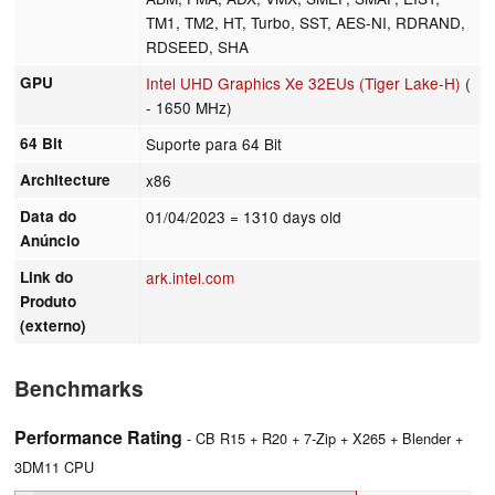
TM1, TM2, HT, Turbo, SST, AES-NI, RDRAND,
RDSEED, SHA
GPU
Intel UHD Graphics Xe 32EUs (Tiger Lake-H)
(
- 1650 MHz)
64 Bit
Suporte para 64 Bit
Architecture
x86
Data do
01/04/2023
= 1310 days old
Anúncio
Link do
ark.intel.com
Produto
(externo)
Benchmarks
Performance Rating
- CB R15 + R20 + 7-Zip + X265 + Blender +
3DM11 CPU