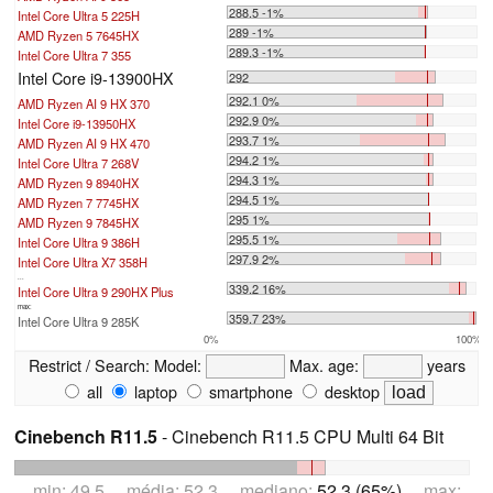
288.5 -1%
Intel Core Ultra 5 225H
289 -1%
AMD Ryzen 5 7645HX
289.3 -1%
Intel Core Ultra 7 355
Intel Core i9-13900HX
292
292.1 0%
AMD Ryzen AI 9 HX 370
292.9 0%
Intel Core i9-13950HX
293.7 1%
AMD Ryzen AI 9 HX 470
294.2 1%
Intel Core Ultra 7 268V
294.3 1%
AMD Ryzen 9 8940HX
294.5 1%
AMD Ryzen 7 7745HX
295 1%
AMD Ryzen 9 7845HX
295.5 1%
Intel Core Ultra 9 386H
297.9 2%
Intel Core Ultra X7 358H
...
339.2 16%
Intel Core Ultra 9 290HX Plus
max:
359.7 23%
Intel Core Ultra 9 285K
0%
100%
Restrict / Search:
Model:
Max. age:
years
all
laptop
smartphone
desktop
Cinebench R11.5
- Cinebench R11.5 CPU Multi 64 Bit
min: 49.5 média: 52.3 mediano:
52.3 (65%)
max: