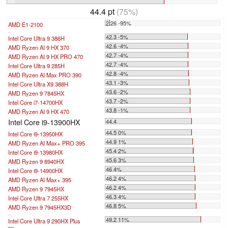
44.4 pt
(75%)
2.26 -95%
AMD E1-2100
...
42.3 -5%
Intel Core Ultra 9 386H
42.6 -4%
AMD Ryzen AI 9 HX 370
42.7 -4%
AMD Ryzen AI 9 HX PRO 470
42.7 -4%
Intel Core Ultra 9 285H
42.8 -4%
AMD Ryzen AI Max PRO 390
43.1 -3%
Intel Core Ultra X9 388H
43.6 -2%
AMD Ryzen 9 7845HX
43.7 -2%
Intel Core i7-14700HX
43.8 -1%
AMD Ryzen AI 9 HX 470
Intel Core i9-13900HX
44.4
44.5 0%
Intel Core i9-13950HX
44.9 1%
AMD Ryzen AI Max+ PRO 395
45.4 2%
Intel Core i9-13980HX
45.6 3%
AMD Ryzen 9 8940HX
46 4%
Intel Core i9-14900HX
46.2 4%
AMD Ryzen AI Max+ 395
46.2 4%
AMD Ryzen 9 7945HX
46.3 4%
Intel Core Ultra 7 255HX
46.8 5%
AMD Ryzen 9 7945HX3D
...
49.2 11%
Intel Core Ultra 9 290HX Plus
max: