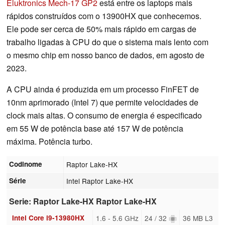
Eluktronics Mech-17 GP2
está entre os laptops mais
rápidos construídos com o 13900HX que conhecemos.
Ele pode ser cerca de 50% mais rápido em cargas de
trabalho ligadas à CPU do que o sistema mais lento com
o mesmo chip em nosso banco de dados, em agosto de
2023.
A CPU ainda é produzida em um processo FinFET de
10nm aprimorado (Intel 7) que permite velocidades de
clock mais altas. O consumo de energia é especificado
em 55 W de potência base até 157 W de potência
máxima. Potência turbo.
Codinome
Raptor Lake-HX
Série
Intel Raptor Lake-HX
Serie: Raptor Lake-HX Raptor Lake-HX
Intel Core i9-13980HX
1.6 - 5.6 GHz
24 / 32
36 MB L3