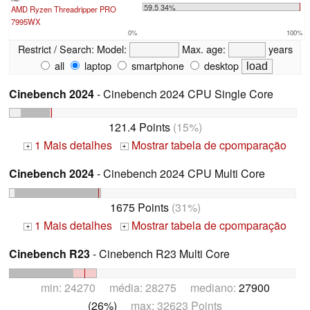
59.5 34%
AMD Ryzen Threadripper PRO
7995WX
0%
100%
Restrict / Search:
Model:
Max. age:
years
all
laptop
smartphone
desktop
Cinebench 2024
- Cinebench 2024 CPU Single Core
121.4 Points
(15%)
1 Mais detalhes
Mostrar tabela de cpomparação
+
+
Cinebench 2024
- Cinebench 2024 CPU Multi Core
1675 Points
(31%)
1 Mais detalhes
Mostrar tabela de cpomparação
+
+
Cinebench R23
- Cinebench R23 Multi Core
min: 24270 média: 28275 mediano:
27900
(26%)
max: 32623 Points