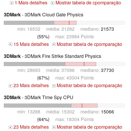
1 Mais detalhes
Mostrar tabela de cpomparação
+
+
3DMark
- 3DMark Cloud Gate Physics
min: 16532 média: 21282 mediano:
21573
(55%)
max: 23984 Points
15 Mais detalhes
Mostrar tabela de cpomparação
+
+
3DMark
- 3DMark Fire Strike Standard Physics
min: 28693 média: 37096 mediano:
37730
(67%)
max: 43004 Points
23 Mais detalhes
Mostrar tabela de cpomparação
+
+
3DMark
- 3DMark Time Spy CPU
min: 13288 média: 15302 mediano:
15066
(64%)
max: 18304 Points
23 Mais detalhes
Mostrar tabela de cpomparação
+
+