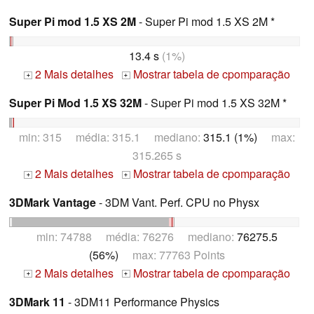
Super Pi mod 1.5 XS 2M
- Super Pi mod 1.5 XS 2M *
13.4 s
(1%)
2 Mais detalhes
Mostrar tabela de cpomparação
+
+
Super Pi Mod 1.5 XS 32M
- Super Pi mod 1.5 XS 32M *
min: 315 média: 315.1 mediano:
315.1 (1%)
max:
315.265 s
2 Mais detalhes
Mostrar tabela de cpomparação
+
+
3DMark Vantage
- 3DM Vant. Perf. CPU no Physx
min: 74788 média: 76276 mediano:
76275.5
(56%)
max: 77763 Points
2 Mais detalhes
Mostrar tabela de cpomparação
+
+
3DMark 11
- 3DM11 Performance Physics