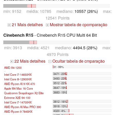
min: 9152 média: 10785 mediano:
10557 (26%)
max:
12541 Points
21 Mais detalhes
Mostrar tabela de cpomparação
+
+
Cinebench R15
- Cinebench R15 CPU Multi 64 Bit
min: 3913 média: 4521 mediano:
4494.5 (28%)
max:
4970 Points
22 Mais detalhes
Ocultar tabela de cmparação
+
-
31 -99%
AMD A4-1200
...
3471 -23%
Intel Core i7-14650HX
3493 -23%
Intel Core i9-12900HX
3512 -22%
AMD Ryzen AI 9 HX 470
3647 -19%
Apple M4 Max 16-Core
3683 -19%
Qualcomm Snapdragon X2 Elite
Extreme X2E-94-100
3812 -16%
Intel Core i7-14700HX
3918 -13%
AMD Ryzen AI Max PRO 390
4320 -4%
AMD Ryzen 9 7845HX