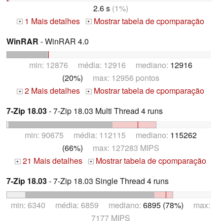
2.6 s
(1%)
1 Mais detalhes
Mostrar tabela de cpomparação
+
+
WinRAR
- WinRAR 4.0
min: 12876 média: 12916 mediano:
12916
(20%)
max: 12956 pontos
2 Mais detalhes
Mostrar tabela de cpomparação
+
+
7-Zip 18.03
- 7-Zip 18.03 Multi Thread 4 runs
min: 90675 média: 112115 mediano:
115262
(66%)
max: 127283 MIPS
21 Mais detalhes
Mostrar tabela de cpomparação
+
+
7-Zip 18.03
- 7-Zip 18.03 Single Thread 4 runs
min: 6340 média: 6859 mediano:
6895 (78%)
max:
7177 MIPS