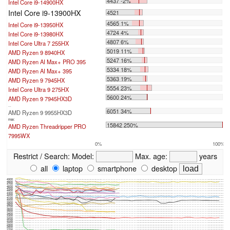
4437 -2%
Intel Core i9-14900HX
Intel Core i9-13900HX
4521
4565 1%
Intel Core i9-13950HX
4724 4%
Intel Core i9-13980HX
4807 6%
Intel Core Ultra 7 255HX
5019 11%
AMD Ryzen 9 8940HX
5247 16%
AMD Ryzen AI Max+ PRO 395
5334 18%
AMD Ryzen AI Max+ 395
5363 19%
AMD Ryzen 9 7945HX
5554 23%
Intel Core Ultra 9 275HX
5600 24%
AMD Ryzen 9 7945HX3D
...
6051 34%
AMD Ryzen 9 9955HX3D
max:
15842 250%
AMD Ryzen Threadripper PRO
7995WX
0%
100%
Restrict / Search:
Model:
Max. age:
years
all
laptop
smartphone
desktop
4900
4800
4700
4600
4500
4400
4300
4200
4100
4000
3900
3800
3700
3600
3500
3400
3300
3200
3100
3000
2900
2800
2700