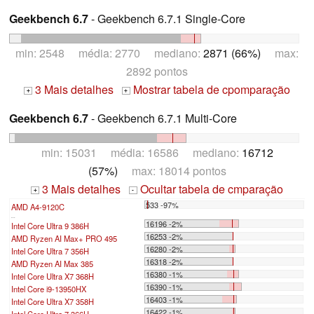
Geekbench 6.7
- Geekbench 6.7.1 Single-Core
min: 2548 média: 2770 mediano:
2871 (66%)
max:
2892 pontos
3 Mais detalhes
Mostrar tabela de cpomparação
+
+
Geekbench 6.7
- Geekbench 6.7.1 Multi-Core
min: 15031 média: 16586 mediano:
16712
(57%)
max: 18014 pontos
3 Mais detalhes
Ocultar tabela de cmparação
+
-
533 -97%
AMD A4-9120C
...
16196 -2%
Intel Core Ultra 9 386H
16253 -2%
AMD Ryzen AI Max+ PRO 495
16280 -2%
Intel Core Ultra 7 356H
16318 -2%
AMD Ryzen AI Max 385
16380 -1%
Intel Core Ultra X7 368H
16390 -1%
Intel Core i9-13950HX
16403 -1%
Intel Core Ultra X7 358H
16422 -1%
Intel Core Ultra 7 366H