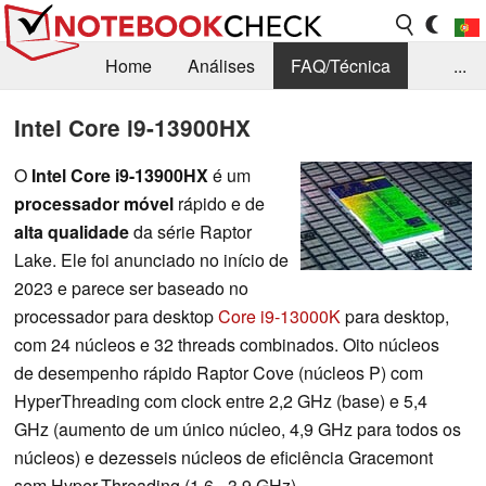
Home
Análises
FAQ/Técnica
...
Notícias
Biblioteca
Consulta para compra
Intel Core i9-13900HX
Busca
Contacto
O
Intel Core i9-13900HX
é um
processador móvel
rápido e de
alta qualidade
da série Raptor
Lake. Ele foi anunciado no início de
2023 e parece ser baseado no
processador para desktop
Core i9-13000K
para desktop,
com 24 núcleos e 32 threads combinados. Oito núcleos
de desempenho rápido Raptor Cove (núcleos P) com
HyperThreading com clock entre 2,2 GHz (base) e 5,4
GHz (aumento de um único núcleo, 4,9 GHz para todos os
núcleos) e dezesseis núcleos de eficiência Gracemont
sem Hyper-Threading (1,6 - 3,9 GHz).