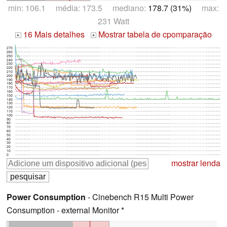
min: 106.1 média: 173.5 mediano:
178.7 (31%)
max:
231 Watt
16 Mais detalhes
Mostrar tabela de cpomparação
+
+
270
260
250
240
230
220
210
200
190
180
170
160
150
140
130
120
110
100
90
80
70
60
50
40
30
20
10
0
mostrar lenda
Power Consumption
- Cinebench R15 Multi Power
Consumption - external Monitor *