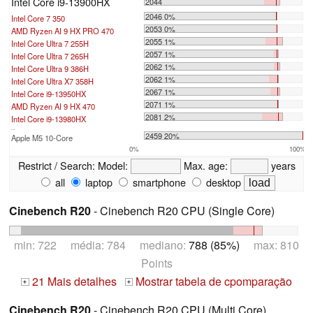
Intel Core i9-13900HX
2044
2046 0%
Intel Core 7 350
2053 0%
AMD Ryzen AI 9 HX PRO 470
2055 1%
Intel Core Ultra 7 255H
2057 1%
Intel Core Ultra 7 265H
2062 1%
Intel Core Ultra 9 386H
2062 1%
Intel Core Ultra X7 358H
2067 1%
Intel Core i9-13950HX
2071 1%
AMD Ryzen AI 9 HX 470
2081 2%
Intel Core i9-13980HX
...
2459 20%
Apple M5 10-Core
0%
100%
Restrict / Search:
Model:
Max. age:
years
all
laptop
smartphone
desktop
Cinebench R20
- Cinebench R20 CPU (Single Core)
min: 722 média: 784 mediano:
788 (85%)
max: 810
Points
21 Mais detalhes
Mostrar tabela de cpomparação
+
+
Cinebench R20
- Cinebench R20 CPU (Multi Core)