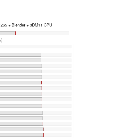
 X265 + Blender + 3DM11 CPU
)