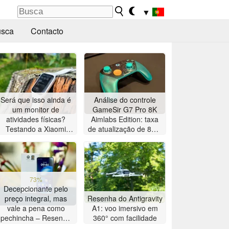
▼
sca
Contacto
Será que isso ainda é
Análise do controle
um monitor de
GameSir G7 Pro 8K
atividades físicas?
Aimlabs Edition: taxa
Testando a Xiaomi
de atualização de 8K a
Smart Band 10 Pro
um preço acessível
73%
Decepcionante pelo
preço integral, mas
Resenha do Antigravity
vale a pena como
A1: voo imersivo em
pechincha – Resenha
360° com facilidade
do smartphone