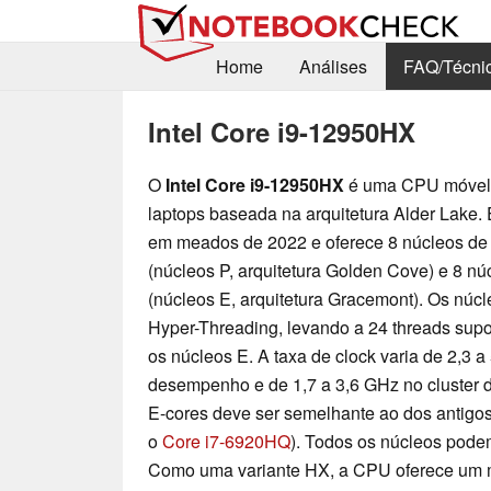
Home
Análises
FAQ/Técni
Intel Core i9-12950HX
O
Intel Core i9-12950HX
é uma CPU móvel 
laptops baseada na arquitetura Alder Lake. 
em meados de 2022 e oferece 8 núcleos d
(núcleos P, arquitetura Golden Cove) e 8 núc
(núcleos E, arquitetura Gracemont). Os núc
Hyper-Threading, levando a 24 threads su
os núcleos E. A taxa de clock varia de 2,3 a
desempenho e de 1,7 a 3,6 GHz no cluster 
E-cores deve ser semelhante ao dos antigo
o
Core i7-6920HQ
). Todos os núcleos pode
Como uma variante HX, a CPU oferece um mul