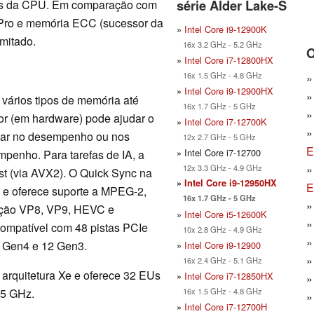
série Alder Lake-S
leos da CPU. Em comparação com
vPro e memória ECC (sucessor da
»
Intel Core i9-12900K
imitado.
16x 3.2 GHz - 5.2 GHz
O
»
Intel Core i7-12800HX
16x 1.5 GHz - 4.8 GHz
»
Intel Core i9-12900HX
 vários tipos de memória até
16x 1.7 GHz - 5 GHz
r (em hardware) pode ajudar o
»
Intel Core i7-12700K
usar no desempenho ou nos
12x 2.7 GHz - 5 GHz
E
» Intel Core i7-12700
mpenho. Para tarefas de IA, a
12x 3.3 GHz - 4.9 GHz
t (via AVX2). O Quick Sync na
»
Intel Core i9-12950HX
E
e oferece suporte a MPEG-2,
16x 1.7 GHz - 5 GHz
ação VP8, VP9, HEVC e
»
Intel Core i5-12600K
ompatível com 48 pistas PCIe
10x 2.8 GHz - 4.9 GHz
0 Gen4 e 12 Gen3.
»
Intel Core i9-12900
16x 2.4 GHz - 5.1 GHz
 arquitetura Xe e oferece 32 EUs
»
Intel Core i7-12850HX
16x 1.5 GHz - 4.8 GHz
55 GHz.
»
Intel Core i7-12700H