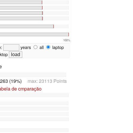
100%
e:
years
all
laptop
ktop
e
263 (19%)
max: 23113 Points
tabela de cmparação