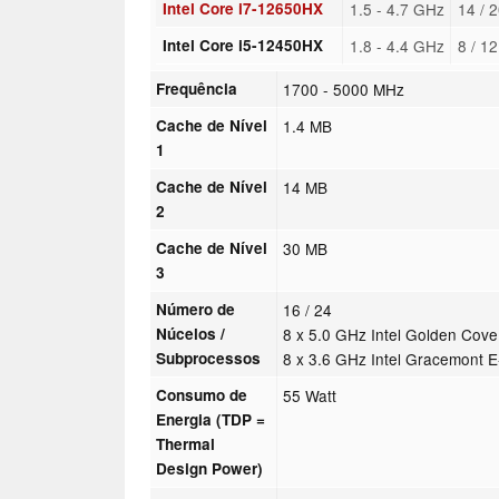
Intel Core i7-12650HX
1.5 - 4.7 GHz
14 / 
Intel Core i5-12450HX
1.8 - 4.4 GHz
8 / 1
Frequência
1700 - 5000 MHz
Cache de Nível
1.4 MB
1
Cache de Nível
14 MB
2
Cache de Nível
30 MB
3
Número de
16 / 24
Núcelos /
8 x 5.0 GHz Intel Golden Cov
Subprocessos
8 x 3.6 GHz Intel Gracemont 
Consumo de
55 Watt
Energia (TDP =
Thermal
Design Power)