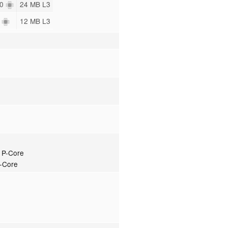
20
24 MB L3
2
12 MB L3
e P-Core
E-Core