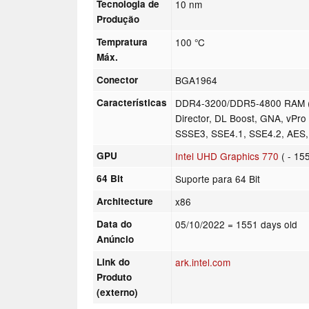
Tecnologia de
10 nm
Produção
Tempratura
100 °C
Máx.
Conector
BGA1964
Características
DDR4-3200/DDR5-4800 RAM (wi
Director, DL Boost, GNA, vPr
SSSE3, SSE4.1, SSE4.2, AES
GPU
Intel UHD Graphics 770
( - 15
64 Bit
Suporte para 64 Bit
Architecture
x86
Data do
05/10/2022
= 1551 days old
Anúncio
Link do
ark.intel.com
Produto
(externo)