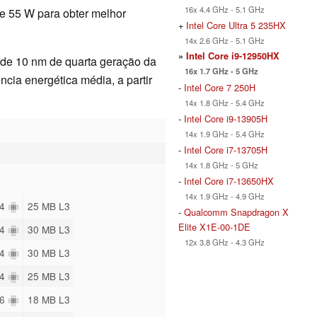
16x 4.4 GHz - 5.1 GHz
e 55 W para obter melhor
+
Intel Core Ultra 5 235HX
14x 2.6 GHz - 5.1 GHz
»
Intel Core i9-12950HX
de 10 nm de quarta geração da
16x 1.7 GHz - 5 GHz
ência energética média, a partir
-
Intel Core 7 250H
14x 1.8 GHz - 5.4 GHz
-
Intel Core i9-13905H
14x 1.9 GHz - 5.4 GHz
-
Intel Core i7-13705H
14x 1.8 GHz - 5 GHz
-
Intel Core i7-13650HX
14x 1.9 GHz - 4.9 GHz
24
25 MB L3
-
Qualcomm Snapdragon X
Elite X1E-00-1DE
24
30 MB L3
12x 3.8 GHz - 4.3 GHz
24
30 MB L3
24
25 MB L3
16
18 MB L3