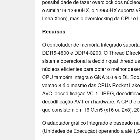
possibilidade de fazer overclock dos núc
o similar i9-12900HX, o 12950HX suporta 
linha Xeon), mas o overclocking da CPU é l
Recursos
O controlador de memória integrado suporta
DDR5-4800 e DDR4-3200. O Thread Directo
sistema operacional a decidir qual thread 
núcleos eficientes para obter o melhor dese
CPU também integra o GNA 3.0 e o DL Boos
versão 8 é o mesmo das CPUs Rocket Lake 
AVC, decodificação VC-1, JPEG, decodific
decodificação AV1 em hardware. A CPU é c
que consistem em 16 Gen5 (x16 ou 2x8), 2
O adaptador gráfico integrado é baseado na
(Unidades de Execução) operando a até 1,