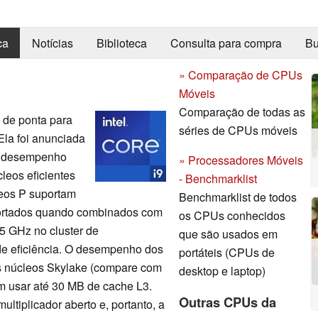
ca
Notícias
Biblioteca
Consulta para compra
Bu
» Comparação de CPUs
Móveis
Comparação de todas as
de ponta para
séries de CPUs móveis
Ela foi anunciada
e desempenho
» Processadores Móveis
leos eficientes
- Benchmarklist
leos P suportam
Benchmarklist de todos
portados quando combinados com
os CPUs conhecidos
 5 GHz no cluster de
que são usados em
de eficiência. O desempenho dos
portáteis (CPUs de
s núcleos Skylake (compare com
desktop e laptop)
m usar até 30 MB de cache L3.
Outras CPUs da
tiplicador aberto e, portanto, a