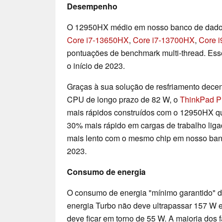
Desempenho
O 12950HX médio em nosso banco de dados
Core i7-13650HX
,
Core i7-13700HX
,
Core 
pontuações de benchmark multi-thread. Ess
o início de 2023.
Graças à sua solução de resfriamento decen
CPU de longo prazo de 82 W, o
ThinkPad P
mais rápidos construídos com o 12950HX q
30% mais rápido em cargas de trabalho lig
mais lento com o mesmo chip em nosso ban
2023.
Consumo de energia
O consumo de energia "mínimo garantido" d
energia Turbo não deve ultrapassar 157 W 
deve ficar em torno de 55 W. A maioria dos 