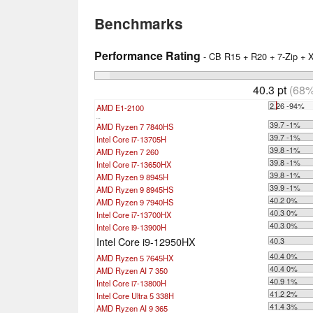
Benchmarks
Performance Rating
- CB R15 + R20 + 7-Zip +
40.3 pt
(68%
2.26 -94%
AMD E1-2100
...
39.7 -1%
AMD Ryzen 7 7840HS
39.7 -1%
Intel Core i7-13705H
39.8 -1%
AMD Ryzen 7 260
39.8 -1%
Intel Core i7-13650HX
39.8 -1%
AMD Ryzen 9 8945H
39.9 -1%
AMD Ryzen 9 8945HS
40.2 0%
AMD Ryzen 9 7940HS
40.3 0%
Intel Core i7-13700HX
40.3 0%
Intel Core i9-13900H
Intel Core i9-12950HX
40.3
40.4 0%
AMD Ryzen 5 7645HX
40.4 0%
AMD Ryzen AI 7 350
40.9 1%
Intel Core i7-13800H
41.2 2%
Intel Core Ultra 5 338H
41.4 3%
AMD Ryzen AI 9 365