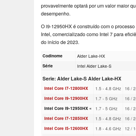
provavelmente optará por um valor maior qu
desempenho.
O i9-12950HX é construído com o processo 
Intel, comercializado como Intel 7 para efici
do início de 2023.
Codinome
Alder Lake-HX
Série
Intel Alder Lake-S
Serie: Alder Lake-S Alder Lake-HX
Intel Core i7-12800HX
1.5 - 4.8 GHz
16 / 
Intel Core i9-12900HX
1.7 - 5 GHz
16 / 
Intel Core i9-12950HX «
1.7 - 5 GHz
16 / 
Intel Core i7-12850HX
1.5 - 4.8 GHz
16 / 
Intel Core i5-12600HX
1.8 - 4.6 GHz
12 / 