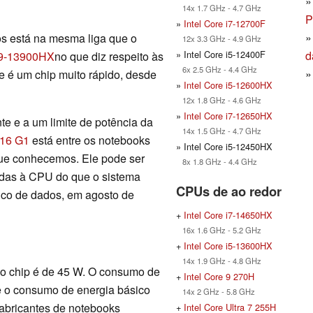
14x 1.7 GHz - 4.7 GHz
P
»
Intel Core i7-12700F
 está na mesma liga que o
12x 3.3 GHz - 4.9 GHz
» Intel Core i5-12400F
d
i9-13900HX
no que diz respeito às
6x 2.5 GHz - 4.4 GHz
e é um chip muito rápido, desde
»
Intel Core i5-12600HX
12x 1.8 GHz - 4.6 GHz
»
Intel Core i7-12650HX
te e a um limite de potência da
14x 1.5 GHz - 4.7 GHz
16 G1
está entre os notebooks
» Intel Core i5-12450HX
ue conhecemos. Ele pode ser
8x 1.8 GHz - 4.4 GHz
adas à CPU do que o sistema
CPUs de ao redor
co de dados, em agosto de
+
Intel Core i7-14650HX
16x 1.6 GHz - 5.2 GHz
+
Intel Core i5-13600HX
14x 1.9 GHz - 4.8 GHz
o chip é de 45 W. O consumo de
+
Intel Core 9 270H
e o consumo de energia básico
14x 2 GHz - 5.8 GHz
fabricantes de notebooks
+
Intel Core Ultra 7 255H