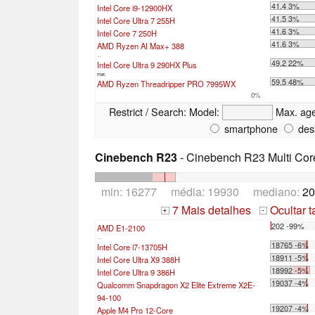
41.4 3%
Intel Core i9-12900HX
41.5 3%
Intel Core Ultra 7 255H
41.6 3%
Intel Core 7 250H
41.6 3%
AMD Ryzen AI Max+ 388
...
49.2 22%
Intel Core Ultra 9 290HX Plus
max:
59.5 48%
AMD Ryzen Threadripper PRO 7995WX
0%
Restrict / Search:
Model:
Max. ag
smartphone
des
Cinebench R23
- Cinebench R23 Multi Cor
min: 16277 média: 19930 mediano:
20
7 Mais detalhes
Ocultar 
+
-
202 -99%
AMD E1-2100
...
18765 -6%
Intel Core i7-13705H
18911 -5%
Intel Core Ultra X9 388H
18992 -5%
Intel Core Ultra 9 386H
19037 -4%
Qualcomm Snapdragon X2 Elite Extreme X2E-
94-100
19207 -4%
Apple M4 Pro 12-Core