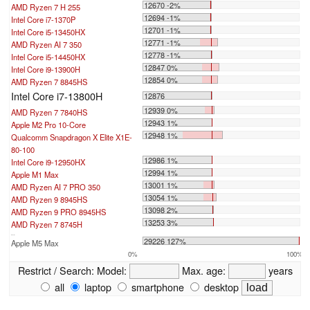
12670 -2%
AMD Ryzen 7 H 255
12694 -1%
Intel Core i7-1370P
12701 -1%
Intel Core i5-13450HX
12771 -1%
AMD Ryzen AI 7 350
12778 -1%
Intel Core i5-14450HX
12847 0%
Intel Core i9-13900H
12854 0%
AMD Ryzen 7 8845HS
Intel Core i7-13800H
12876
12939 0%
AMD Ryzen 7 7840HS
12943 1%
Apple M2 Pro 10-Core
12948 1%
Qualcomm Snapdragon X Elite X1E-
80-100
12986 1%
Intel Core i9-12950HX
12994 1%
Apple M1 Max
13001 1%
AMD Ryzen AI 7 PRO 350
13054 1%
AMD Ryzen 9 8945HS
13098 2%
AMD Ryzen 9 PRO 8945HS
13253 3%
AMD Ryzen 7 8745H
...
29226 127%
Apple M5 Max
0%
100%
Restrict / Search:
Model:
Max. age:
years
all
laptop
smartphone
desktop