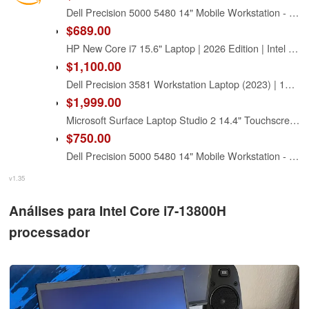
Dell Precision 5000 5480 14" Mobile Workstation - Full HD Plus Intel Core i7 13th Gen i7-13800H Tetradeca-core (14 Core) 32 GB Total RAM - 32 GB On-Board Memory - 512 GB (Renewed)
$689.00
HP New Core i7 15.6" Laptop | 2026 Edition | Intel High-Performance Core i7-1255U up to 4.7GHz | 16GB RAM - 1TB PCIe SSD | Webcam | FHD | Long Battery Life | Windows 11 | Business & Academic
$1,100.00
Dell Precision 3581 Workstation Laptop (2023) | 15.6" 1920x1080 FHD | Core i7-13800H - 1TB SSD Hard Drive - 32GB RAM - Nvidia GeForce RTX A500 | 14 cores @ 5.2 GHz - 4GB GDDR6 Win 11 Home (Renewed)
$1,999.00
Microsoft Surface Laptop Studio 2 14.4" Touchscreen Convertible (Floating Slider) 2 in 1 Notebook - Intel Core i7 13th Gen i7-13800H - Intel Evo Platform - 16 GB - 512 GB SSD - English Keyboard
$750.00
Dell Precision 5000 5480 14" Mobile Workstation - Full HD Plus - 1920 x 1200 - Intel Core i7 13th Gen i7-13800H Tetradeca-core (14 Core) 2.50 GHz - 32 GB Total RAM - 32 GB On-Board Memory - 512 GB
v1.35
Análises para Intel Core i7-13800H
processador