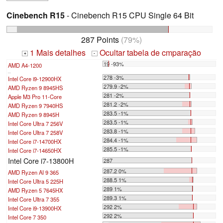
Cinebench R15
- Cinebench R15 CPU Single 64 Bit
287 Points
(79%)
1 Mais detalhes
Ocultar tabela de cmparação
+
-
19 -93%
AMD A4-1200
...
278 -3%
Intel Core i9-12900HX
279.9 -2%
AMD Ryzen 9 8945HS
281 -2%
Apple M3 Pro 11-Core
281.2 -2%
AMD Ryzen 9 7940HS
283.5 -1%
AMD Ryzen 9 8945H
283.5 -1%
Intel Core Ultra 7 256V
283.8 -1%
Intel Core Ultra 7 258V
284.4 -1%
Intel Core i7-14700HX
285.5 -1%
Intel Core i7-14650HX
Intel Core i7-13800H
287
287.2 0%
AMD Ryzen AI 9 365
288.5 1%
Intel Core Ultra 5 225H
289 1%
AMD Ryzen 5 7645HX
289.3 1%
Intel Core Ultra 7 355
292 2%
Intel Core i9-13900HX
292 2%
Intel Core 7 350