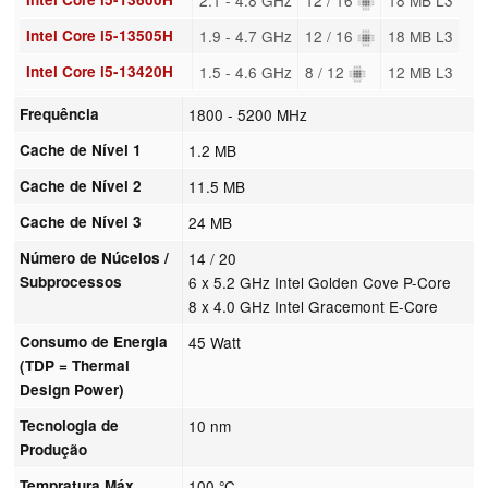
Intel Core i5-13505H
1.9 - 4.7 GHz
12 / 16
18 MB L3
Intel Core i5-13420H
1.5 - 4.6 GHz
8 / 12
12 MB L3
Frequência
1800 - 5200 MHz
Cache de Nível 1
1.2 MB
Cache de Nível 2
11.5 MB
Cache de Nível 3
24 MB
Número de Núcelos /
14 / 20
Subprocessos
6 x 5.2 GHz Intel Golden Cove P-Core
8 x 4.0 GHz Intel Gracemont E-Core
Consumo de Energia
45 Watt
(TDP = Thermal
Design Power)
Tecnologia de
10 nm
Produção
Tempratura Máx.
100 °C