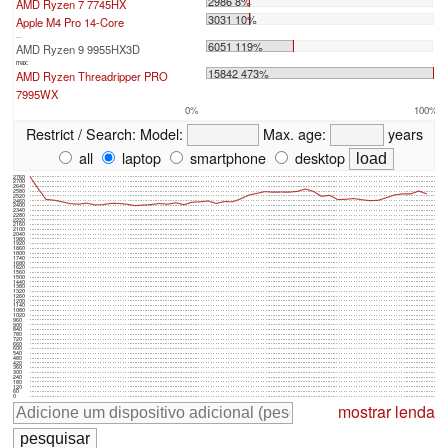
2986 8%
AMD Ryzen 7 7745HX
3031 10%
Apple M4 Pro 14-Core
...
6051 119%
AMD Ryzen 9 9955HX3D
max:
15842 473%
AMD Ryzen Threadripper PRO
7995WX
0%
100%
Restrict / Search:
Model:
Max. age:
years
all
laptop
smartphone
desktop
2760
2700
2640
2580
2520
2460
2400
2340
2280
2220
2160
2100
2040
1980
1920
1860
1800
1740
1680
1620
1560
1500
1440
1380
1320
1260
1200
1140
1080
1020
960
900
840
780
720
660
600
540
480
420
360
300
240
180
120
60
0
mostrar lenda