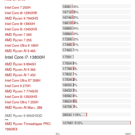
...
16561 -6%
Intel Core 7 250H
16712 -5%
Intel Core i9-12900HK
16746 -5%
AMD Ryzen 9 7940HS
16813 -4%
Intel Core i9-13900H
16869 -4%
Intel Core i5-13450HX
16884 -4%
AMD Ryzen 7 260
17268 -2%
AMD Ryzen 7 255
17460 -1%
Intel Core Ultra 9 185H
17463 -1%
AMD Ryzen AI 9 465
Intel Core i7-13800H
17591
17604 0%
AMD Ryzen 9 8945H
17784 1%
AMD Ryzen AI 9 365
17802 1%
AMD Ryzen AI 7 450
17934 2%
Intel Core Ultra X7 358H
18000 2%
Intel Core 9 270H
18453 5%
AMD Ryzen 7 7745HX
18582 6%
Intel Core i5-13500HX
18624 6%
Intel Core Ultra 7 255H
18759 7%
AMD Ryzen AI Max+ 388
...
38530 119%
AMD Ryzen 9 9955HX3D
max:
107681 512%
AMD Ryzen Threadripper PRO
7995WX
0%
100%