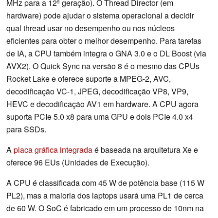
MHz para a 12ª geração). O Thread Director (em
hardware) pode ajudar o sistema operacional a decidir
qual thread usar no desempenho ou nos núcleos
eficientes para obter o melhor desempenho. Para tarefas
de IA, a CPU também integra o GNA 3.0 e o DL Boost (via
AVX2). O Quick Sync na versão 8 é o mesmo das CPUs
Rocket Lake e oferece suporte a MPEG-2, AVC,
decodificação VC-1, JPEG, decodificação VP8, VP9,
HEVC e decodificação AV1 em hardware. A CPU agora
suporta PCIe 5.0 x8 para uma GPU e dois PCIe 4.0 x4
para SSDs.
A
placa gráfica integrada
é baseada na arquitetura Xe e
oferece 96 EUs (Unidades de Execução).
A CPU é classificada com 45 W de potência base (115 W
PL2), mas a maioria dos laptops usará uma PL1 de cerca
de 60 W. O SoC é fabricado em um processo de 10nm na