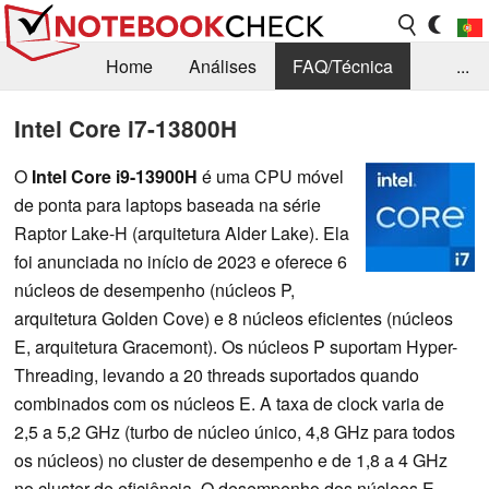
Home
Análises
FAQ/Técnica
...
Notícias
Biblioteca
Consulta para compra
Intel Core i7-13800H
Busca
Contacto
O
Intel Core i9-13900H
é uma CPU móvel
de ponta para laptops baseada na série
Raptor Lake-H (arquitetura Alder Lake). Ela
foi anunciada no início de 2023 e oferece 6
núcleos de desempenho (núcleos P,
arquitetura Golden Cove) e 8 núcleos eficientes (núcleos
E, arquitetura Gracemont). Os núcleos P suportam Hyper-
Threading, levando a 20 threads suportados quando
combinados com os núcleos E. A taxa de clock varia de
2,5 a 5,2 GHz (turbo de núcleo único, 4,8 GHz para todos
os núcleos) no cluster de desempenho e de 1,8 a 4 GHz
no cluster de eficiência. O desempenho dos núcleos E