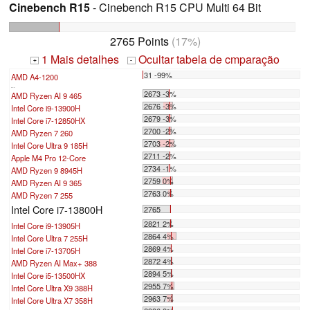
Cinebench R15
- Cinebench R15 CPU Multi 64 Bit
2765 Points
(17%)
1 Mais detalhes
Ocultar tabela de cmparação
+
-
31 -99%
AMD A4-1200
...
2673 -3%
AMD Ryzen AI 9 465
2676 -3%
Intel Core i9-13900H
2679 -3%
Intel Core i7-12850HX
2700 -2%
AMD Ryzen 7 260
2703 -2%
Intel Core Ultra 9 185H
2711 -2%
Apple M4 Pro 12-Core
2734 -1%
AMD Ryzen 9 8945H
2759 0%
AMD Ryzen AI 9 365
2763 0%
AMD Ryzen 7 255
Intel Core i7-13800H
2765
2821 2%
Intel Core i9-13905H
2864 4%
Intel Core Ultra 7 255H
2869 4%
Intel Core i7-13705H
2872 4%
AMD Ryzen AI Max+ 388
2894 5%
Intel Core i5-13500HX
2955 7%
Intel Core Ultra X9 388H
2963 7%
Intel Core Ultra X7 358H