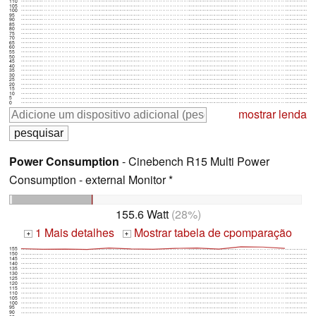
110
105
100
95
90
85
80
75
70
65
60
55
50
45
40
35
30
25
20
15
10
5
0
mostrar lenda
Power Consumption
- Cinebench R15 Multi Power
Consumption - external Monitor *
155.6 Watt
(28%)
1 Mais detalhes
Mostrar tabela de cpomparação
+
+
155
150
145
140
135
130
125
120
115
110
105
100
95
90