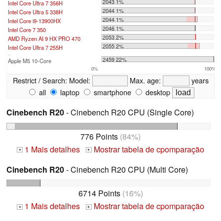
2043 1%
Intel Core Ultra 7 356H
2044 1%
Intel Core Ultra 5 338H
2044 1%
Intel Core i9-13900HX
2046 1%
Intel Core 7 350
2053 2%
AMD Ryzen AI 9 HX PRO 470
2055 2%
Intel Core Ultra 7 255H
...
2459 22%
Apple M5 10-Core
0%
100%
Restrict / Search:
Model:
Max. age:
years
all
laptop
smartphone
desktop
Cinebench R20
- Cinebench R20 CPU (Single Core)
776 Points
(84%)
1 Mais detalhes
Mostrar tabela de cpomparação
+
+
Cinebench R20
- Cinebench R20 CPU (Multi Core)
6714 Points
(16%)
1 Mais detalhes
Mostrar tabela de cpomparação
+
+