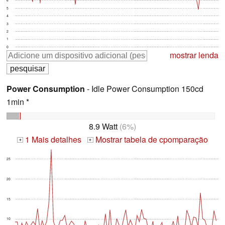
5
4
3
2
1
0
mostrar lenda
Power Consumption
- Idle Power Consumption 150cd
1min *
8.9 Watt
(6%)
1 Mais detalhes
Mostrar tabela de cpomparação
+
+
25
20
15
10