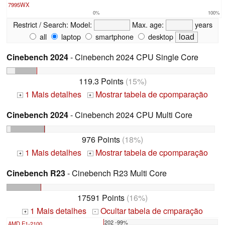
7995WX
0%
100%
Restrict / Search:
Model:
Max. age:
years
all
laptop
smartphone
desktop
Cinebench 2024
- Cinebench 2024 CPU Single Core
119.3 Points
(15%)
1 Mais detalhes
Mostrar tabela de cpomparação
+
+
Cinebench 2024
- Cinebench 2024 CPU Multi Core
976 Points
(18%)
1 Mais detalhes
Mostrar tabela de cpomparação
+
+
Cinebench R23
- Cinebench R23 Multi Core
17591 Points
(16%)
1 Mais detalhes
Ocultar tabela de cmparação
+
-
202 -99%
AMD E1-2100