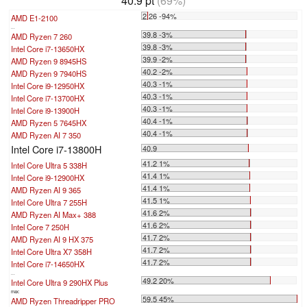
40.9 pt
(69%)
2.26 -94%
AMD E1-2100
...
39.8 -3%
AMD Ryzen 7 260
39.8 -3%
Intel Core i7-13650HX
39.9 -2%
AMD Ryzen 9 8945HS
40.2 -2%
AMD Ryzen 9 7940HS
40.3 -1%
Intel Core i9-12950HX
40.3 -1%
Intel Core i7-13700HX
40.3 -1%
Intel Core i9-13900H
40.4 -1%
AMD Ryzen 5 7645HX
40.4 -1%
AMD Ryzen AI 7 350
Intel Core i7-13800H
40.9
41.2 1%
Intel Core Ultra 5 338H
41.4 1%
Intel Core i9-12900HX
41.4 1%
AMD Ryzen AI 9 365
41.5 1%
Intel Core Ultra 7 255H
41.6 2%
AMD Ryzen AI Max+ 388
41.6 2%
Intel Core 7 250H
41.7 2%
AMD Ryzen AI 9 HX 375
41.7 2%
Intel Core Ultra X7 358H
41.7 2%
Intel Core i7-14650HX
...
49.2 20%
Intel Core Ultra 9 290HX Plus
max:
59.5 45%
AMD Ryzen Threadripper PRO