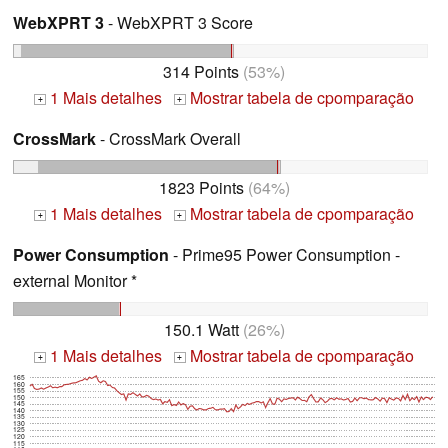
WebXPRT 3
- WebXPRT 3 Score
314 Points
(53%)
1 Mais detalhes
Mostrar tabela de cpomparação
+
+
CrossMark
- CrossMark Overall
1823 Points
(64%)
1 Mais detalhes
Mostrar tabela de cpomparação
+
+
Power Consumption
- Prime95 Power Consumption -
external Monitor *
150.1 Watt
(26%)
1 Mais detalhes
Mostrar tabela de cpomparação
+
+
165
160
155
150
145
140
135
130
125
120
115