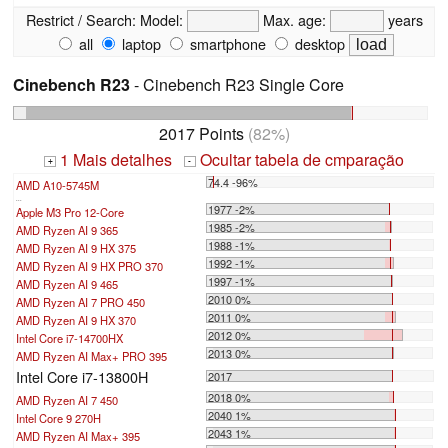
Restrict / Search:
Model:
Max. age:
years
all
laptop
smartphone
desktop
Cinebench R23
- Cinebench R23 Single Core
2017 Points
(82%)
1 Mais detalhes
Ocultar tabela de cmparação
+
-
74.4 -96%
AMD A10-5745M
...
1977 -2%
Apple M3 Pro 12-Core
1985 -2%
AMD Ryzen AI 9 365
1988 -1%
AMD Ryzen AI 9 HX 375
1992 -1%
AMD Ryzen AI 9 HX PRO 370
1997 -1%
AMD Ryzen AI 9 465
2010 0%
AMD Ryzen AI 7 PRO 450
2011 0%
AMD Ryzen AI 9 HX 370
2012 0%
Intel Core i7-14700HX
2013 0%
AMD Ryzen AI Max+ PRO 395
Intel Core i7-13800H
2017
2018 0%
AMD Ryzen AI 7 450
2040 1%
Intel Core 9 270H
2043 1%
AMD Ryzen AI Max+ 395