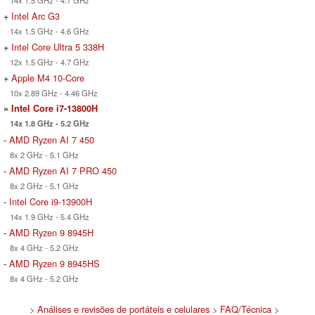
14x 1.5 GHz - 4.7 GHz
+
Intel Arc G3
14x 1.5 GHz - 4.6 GHz
+
Intel Core Ultra 5 338H
12x 1.5 GHz - 4.7 GHz
+
Apple M4 10-Core
10x 2.89 GHz - 4.46 GHz
»
Intel Core i7-13800H
14x 1.8 GHz - 5.2 GHz
-
AMD Ryzen AI 7 450
8x 2 GHz - 5.1 GHz
-
AMD Ryzen AI 7 PRO 450
8x 2 GHz - 5.1 GHz
-
Intel Core i9-13900H
14x 1.9 GHz - 5.4 GHz
-
AMD Ryzen 9 8945H
8x 4 GHz - 5.2 GHz
-
AMD Ryzen 9 8945HS
8x 4 GHz - 5.2 GHz
>
Análises e revisões de portáteis e celulares
>
FAQ/Técnica
>