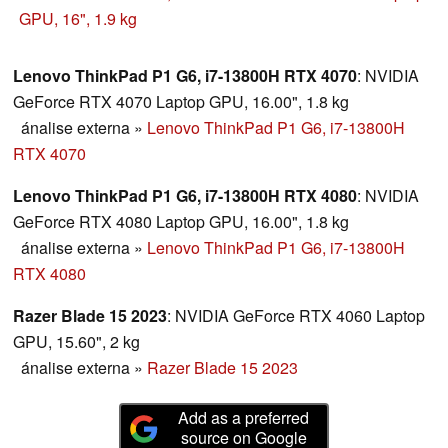
para ambientes executivos.
GPU, 16", 1.9 kg
Lenovo ThinkPad P1 G6, i7-13800H RTX 4070
: NVIDIA
GeForce RTX 4070 Laptop GPU, 16.00", 1.8 kg
ánalise externa
»
Lenovo ThinkPad P1 G6, i7-13800H
RTX 4070
Lenovo ThinkPad P1 G6, i7-13800H RTX 4080
: NVIDIA
GeForce RTX 4080 Laptop GPU, 16.00", 1.8 kg
ánalise externa
»
Lenovo ThinkPad P1 G6, i7-13800H
RTX 4080
Razer Blade 15 2023
: NVIDIA GeForce RTX 4060 Laptop
GPU, 15.60", 2 kg
ánalise externa
»
Razer Blade 15 2023
Add as a preferred
source on Google