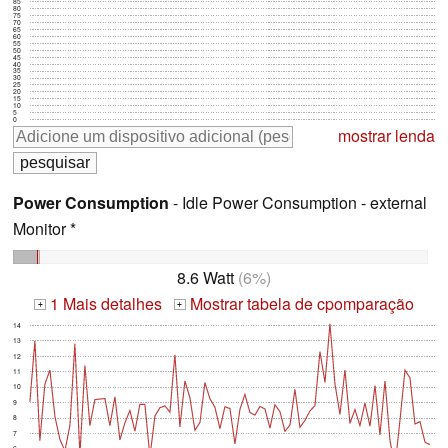
85
80
75
70
65
60
55
50
45
40
35
30
25
20
15
10
5
0
mostrar lenda
Power Consumption
- Idle Power Consumption - external
Monitor *
8.6 Watt
(6%)
1 Mais detalhes
Mostrar tabela de cpomparação
+
+
14
13
12
11
10
9
8
7
6