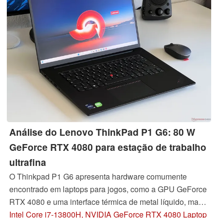
Análise do Lenovo ThinkPad P1 G6: 80 W
GeForce RTX 4080 para estação de trabalho
ultrafina
O Thinkpad P1 G6 apresenta hardware comumente
encontrado em laptops para jogos, como a GPU GeForce
RTX 4080 e uma interface térmica de metal líquido, mas
tudo é envolto em uma estética profissional adequada
Intel Core i7-13800H, NVIDIA GeForce RTX 4080 Laptop