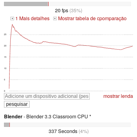
20 fps
(35%)
1 Mais detalhes
Mostrar tabela de cpomparação
+
+
25
20
15
10
5
0
mostrar lenda
Blender
- Blender 3.3 Classroom CPU *
337 Seconds
(4%)