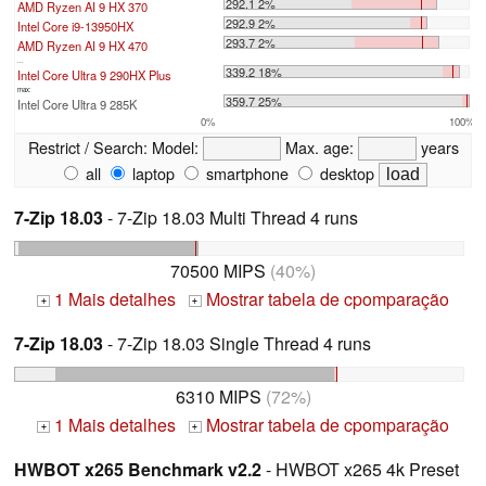
292.1 2%
AMD Ryzen AI 9 HX 370
292.9 2%
Intel Core i9-13950HX
293.7 2%
AMD Ryzen AI 9 HX 470
...
339.2 18%
Intel Core Ultra 9 290HX Plus
max:
359.7 25%
Intel Core Ultra 9 285K
0%
100%
Restrict / Search:
Model:
Max. age:
years
all
laptop
smartphone
desktop
7-Zip 18.03
- 7-Zip 18.03 Multi Thread 4 runs
70500 MIPS
(40%)
1 Mais detalhes
Mostrar tabela de cpomparação
+
+
7-Zip 18.03
- 7-Zip 18.03 Single Thread 4 runs
6310 MIPS
(72%)
1 Mais detalhes
Mostrar tabela de cpomparação
+
+
HWBOT x265 Benchmark v2.2
- HWBOT x265 4k Preset