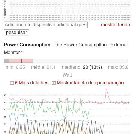
80
70
60
50
40
30
20
10
0
mostrar lenda
Power Consumption
- Idle Power Consumption - external
Monitor *
min: 6.25 média: 21.1 mediano:
20 (13%)
max: 35.8
Watt
6 Mais detalhes
Mostrar tabela de cpomparação
+
+
40
35
30
25
20
15