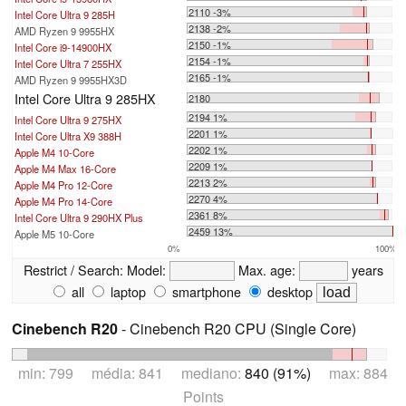
2110 -3%
Intel Core Ultra 9 285H
2138 -2%
AMD Ryzen 9 9955HX
2150 -1%
Intel Core i9-14900HX
2154 -1%
Intel Core Ultra 7 255HX
2165 -1%
AMD Ryzen 9 9955HX3D
Intel Core Ultra 9 285HX
2180
2194 1%
Intel Core Ultra 9 275HX
2201 1%
Intel Core Ultra X9 388H
2202 1%
Apple M4 10-Core
2209 1%
Apple M4 Max 16-Core
2213 2%
Apple M4 Pro 12-Core
2270 4%
Apple M4 Pro 14-Core
2361 8%
Intel Core Ultra 9 290HX Plus
2459 13%
Apple M5 10-Core
0%
100%
Restrict / Search:
Model:
Max. age:
years
all
laptop
smartphone
desktop
Cinebench R20
- Cinebench R20 CPU (Single Core)
min: 799 média: 841 mediano:
840 (91%)
max: 884
Points