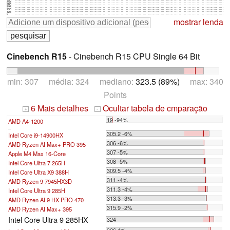
750
625
500
375
250
125
0
mostrar lenda
Cinebench R15
- Cinebench R15 CPU Single 64 Bit
min: 307 média: 324 mediano:
323.5 (89%)
max: 340
Points
6 Mais detalhes
Ocultar tabela de cmparação
+
-
19 -94%
AMD A4-1200
...
305.2 -6%
Intel Core i9-14900HX
306 -6%
AMD Ryzen AI Max+ PRO 395
307 -5%
Apple M4 Max 16-Core
308 -5%
Intel Core Ultra 7 265H
309.5 -4%
Intel Core Ultra X9 388H
311 -4%
AMD Ryzen 9 7945HX3D
311.3 -4%
Intel Core Ultra 9 285H
313.3 -3%
AMD Ryzen AI 9 HX PRO 470
315.9 -2%
AMD Ryzen AI Max+ 395
Intel Core Ultra 9 285HX
324
326 1%