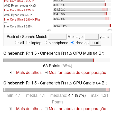
Intel Core Ultra 7 255HX
328.3 1%
AMD Ryzen 9 9955HX3D
331.3 2%
Intel Core Ultra 9 275HX
334.6 3%
AMD Ryzen 9 9955HX
339.2 5%
Intel Core Ultra 9 290HX Plus
max:
359.7 11%
Intel Core Ultra 9 285K
0%
100%
Restrict / Search:
Model:
Max. age:
years
all
laptop
smartphone
desktop
Cinebench R11.5
- Cinebench R11.5 CPU Multi 64 Bit
68 Points
(85%)
1 Mais detalhes
Mostrar tabela de cpomparação
+
+
Cinebench R11.5
- Cinebench R11.5 CPU Single 64 Bit
min: 4.1 média: 4.1 mediano:
4.1 (97%)
max: 4.21
Points
1 Mais detalhes
Mostrar tabela de cpomparação
+
+