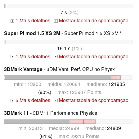
7 s
(2%)
1 Mais detalhes
Mostrar tabela de cpomparação
+
+
Super Pi mod 1.5 XS 2M
- Super Pi mod 1.5 XS 2M *
15.1 s
(1%)
1 Mais detalhes
Mostrar tabela de cpomparação
+
+
3DMark Vantage
- 3DM Vant. Perf. CPU no Physx
min: 113900 média: 120684 mediano:
121935
(90%)
max: 123907 Points
5 Mais detalhes
Mostrar tabela de cpomparação
+
+
3DMark 11
- 3DM11 Performance Physics
min: 20813 média: 24999 mediano:
24809
(61%)
max: 29213 Points