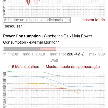
100
90
80
70
60
50
40
30
20
10
0
mostrar lenda
Power Consumption
- Cinebench R15 Multi Power
Consumption - external Monitor *
min: 202 média: 235.8 mediano:
228 (42%)
max: 289
Watt
5 Mais detalhes
Mostrar tabela de cpomparação
+
+
290
280
270
260
250
240
230
220
210
200
190
180
170
160
150
140
130
120
110
100
90