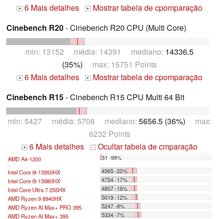
6 Mais detalhes
Mostrar tabela de cpomparação
+
+
Cinebench R20
- Cinebench R20 CPU (Multi Core)
min: 13152 média: 14391 mediano:
14336.5
(35%)
max: 15751 Points
6 Mais detalhes
Mostrar tabela de cpomparação
+
+
Cinebench R15
- Cinebench R15 CPU Multi 64 Bit
min: 5427 média: 5708 mediano:
5656.5 (36%)
max:
6232 Points
6 Mais detalhes
Ocultar tabela de cmparação
+
-
31 -99%
AMD A4-1200
...
4565 -20%
Intel Core i9-13950HX
4724 -17%
Intel Core i9-13980HX
4807 -16%
Intel Core Ultra 7 255HX
5019 -12%
AMD Ryzen 9 8940HX
5247 -8%
AMD Ryzen AI Max+ PRO 395
5334 -7%
AMD Ryzen AI Max+ 395