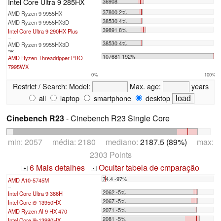
Intel Core Ultra 9 285HX
36908
37800 2%
AMD Ryzen 9 9955HX
38530 4%
AMD Ryzen 9 9955HX3D
39891 8%
Intel Core Ultra 9 290HX Plus
...
38530 4%
AMD Ryzen 9 9955HX3D
max:
107681 192%
AMD Ryzen Threadripper PRO
7995WX
0%
100%
Restrict / Search:
Model:
Max. age:
years
all
laptop
smartphone
desktop
Cinebench R23
- Cinebench R23 Single Core
min: 2057 média: 2180 mediano:
2187.5 (89%)
max:
2303 Points
6 Mais detalhes
Ocultar tabela de cmparação
+
-
74.4 -97%
AMD A10-5745M
...
2062 -5%
Intel Core Ultra 9 386H
2067 -5%
Intel Core i9-13950HX
2071 -5%
AMD Ryzen AI 9 HX 470
2081 -5%
Intel Core i9-13980HX