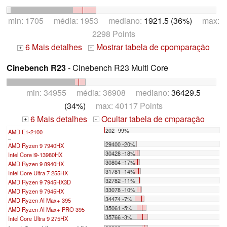
min: 1705 média: 1953 mediano:
1921.5 (36%)
max:
2298 Points
6 Mais detalhes
Mostrar tabela de cpomparação
+
+
Cinebench R23
- Cinebench R23 Multi Core
min: 34955 média: 36908 mediano:
36429.5
(34%)
max: 40117 Points
6 Mais detalhes
Ocultar tabela de cmparação
+
-
202 -99%
AMD E1-2100
...
29400 -20%
AMD Ryzen 9 7940HX
30428 -18%
Intel Core i9-13980HX
30804 -17%
AMD Ryzen 9 8940HX
31781 -14%
Intel Core Ultra 7 255HX
32782 -11%
AMD Ryzen 9 7945HX3D
33078 -10%
AMD Ryzen 9 7945HX
34474 -7%
AMD Ryzen AI Max+ 395
35061 -5%
AMD Ryzen AI Max+ PRO 395
35766 -3%
Intel Core Ultra 9 275HX