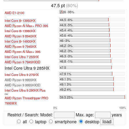
47.5 pt
(80%)
2.26 -95%
AMD E1-2100
...
44.5 -6%
Intel Core i9-13950HX
44.9 -5%
AMD Ryzen AI Max+ PRO 395
45.4 -4%
Intel Core i9-13980HX
45.6 -4%
AMD Ryzen 9 8940HX
46 -3%
Intel Core i9-14900HX
46.2 -3%
AMD Ryzen 9 7945HX
46.2 -3%
AMD Ryzen AI Max+ 395
46.3 -3%
Intel Core Ultra 7 255HX
46.8 -1%
AMD Ryzen 9 7945HX3D
Intel Core Ultra 9 285HX
47.5
47.9 1%
Intel Core Ultra 9 275HX
49.1 3%
AMD Ryzen 9 9955HX
49.1 3%
AMD Ryzen 9 9955HX3D
49.2 4%
Intel Core Ultra 9 290HX Plus
max:
59.5 25%
AMD Ryzen Threadripper PRO
7995WX
0%
100%
Restrict / Search:
Model:
Max. age:
years
all
laptop
smartphone
desktop