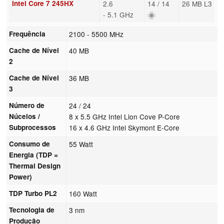
Intel Core 7 245HX
2.6
14 / 14
26 MB L3
- 5.1 GHz
Frequência
2100 - 5500 MHz
Cache de Nível
40 MB
2
Cache de Nível
36 MB
3
Número de
24 / 24
Núcelos /
8 x 5.5 GHz Intel Lion Cove P-Core
Subprocessos
16 x 4.6 GHz Intel Skymont E-Core
Consumo de
55 Watt
Energia (TDP =
Thermal Design
Power)
TDP Turbo PL2
160 Watt
Tecnologia de
3 nm
Produção