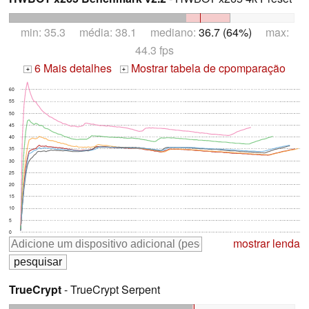
min: 35.3 média: 38.1 mediano:
36.7 (64%)
max:
44.3 fps
6 Mais detalhes
Mostrar tabela de cpomparação
+
+
60
55
50
45
40
35
30
25
20
15
10
5
0
mostrar lenda
TrueCrypt
- TrueCrypt Serpent