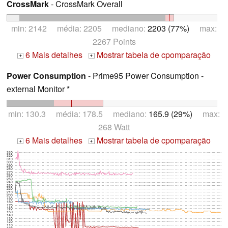
CrossMark
- CrossMark Overall
min: 2142 média: 2205 mediano:
2203 (77%)
max:
2267 Points
6 Mais detalhes
Mostrar tabela de cpomparação
+
+
Power Consumption
- Prime95 Power Consumption -
external Monitor *
min: 130.3 média: 178.5 mediano:
165.9 (29%)
max:
268 Watt
6 Mais detalhes
Mostrar tabela de cpomparação
+
+
330
320
310
300
290
280
270
260
250
240
230
220
210
200
190
180
170
160
150
140
130
120
110