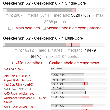
Geekbench 6.7
- Geekbench 6.7.1 Single-Core
min: 2907 média: 3014 mediano:
3026 (70%)
max:
3088 pontos
6 Mais detalhes
Mostrar tabela de cpomparação
+
+
Geekbench 6.7
- Geekbench 6.7.1 Multi-Core
min: 18212 média: 19741 mediano:
19479
(66%)
max: 22104 pontos
6 Mais detalhes
Ocultar tabela de cmparação
+
-
533 -97%
AMD A4-9120C
...
17564 -11%
Intel Core i9-13980HX
17576 -11%
Apple M3 Max 14-Core
17915 -9%
Intel Core Ultra 7 255HX
18113 -8%
AMD Ryzen 9 9850HX
18378 -7%
AMD Ryzen AI Max+ 392
18703 -5%
Qualcomm Snapdragon X2 Elite X2E-
88-100
18766 -5%
AMD Ryzen AI Max+ 395