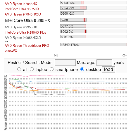
5363 -6%
AMD Ryzen 9 7945HX
5554 -3%
Intel Core Ultra 9 275HX
5600 -2%
AMD Ryzen 9 7945HX3D
Intel Core Ultra 9 285HX
5708
5877 3%
AMD Ryzen 9 9955HX
6002 5%
Intel Core Ultra 9 290HX Plus
6051 6%
AMD Ryzen 9 9955HX3D
max:
15842 178%
AMD Ryzen Threadripper PRO
7995WX
0%
100%
Restrict / Search:
Model:
Max. age:
years
all
laptop
smartphone
desktop
6125
6000
5875
5750
5625
5500
5375
5250
5125
5000
4875
4750
4625
4500
4375
4250
4125
4000
3875
3750
3625
3500
3375
3250
3125
3000
2875
2750
2625
2500
2375
2250
2125
2000
1875
1750
1625
1500
1375
1250
1125
1000
875