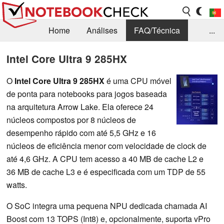
Home
Análises
FAQ/Técnica
...
Notícias
Biblioteca
Consulta para compra
Intel Core Ultra 9 285HX
Busca
Contacto
O
Intel Core Ultra 9 285HX
é uma CPU móvel
de ponta para notebooks para jogos baseada
na arquitetura Arrow Lake. Ela oferece 24
núcleos compostos por 8 núcleos de
desempenho rápido com até 5,5 GHz e 16
núcleos de eficiência menor com velocidade de clock de
até 4,6 GHz. A CPU tem acesso a 40 MB de cache L2 e
36 MB de cache L3 e é especificada com um TDP de 55
watts.
O SoC integra uma pequena NPU dedicada chamada AI
Boost com 13 TOPS (Int8) e, opcionalmente, suporta vPro