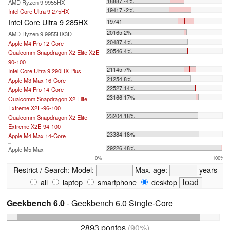
18887 -4%
AMD Ryzen 9 9955HX
19417 -2%
Intel Core Ultra 9 275HX
Intel Core Ultra 9 285HX
19741
20165 2%
AMD Ryzen 9 9955HX3D
20487 4%
Apple M4 Pro 12-Core
20546 4%
Qualcomm Snapdragon X2 Elite X2E-
90-100
21145 7%
Intel Core Ultra 9 290HX Plus
21254 8%
Apple M3 Max 16-Core
22527 14%
Apple M4 Pro 14-Core
23166 17%
Qualcomm Snapdragon X2 Elite
Extreme X2E-96-100
23204 18%
Qualcomm Snapdragon X2 Elite
Extreme X2E-94-100
23384 18%
Apple M4 Max 14-Core
...
29226 48%
Apple M5 Max
0%
100%
Restrict / Search:
Model:
Max. age:
years
all
laptop
smartphone
desktop
Geekbench 6.0
- Geekbench 6.0 Single-Core
2893 pontos
(90%)